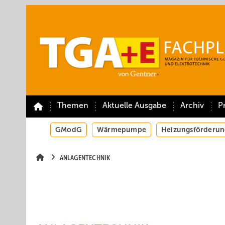
Springe
Springe
Springe
auf
auf
auf
Hauptinhalt
Hauptmenü
SiteSearch
Themen
Aktuelle Ausgabe
Archiv
P
GModG
Wärmepumpe
Heizungsförderun
ANLAGENTECHNIK