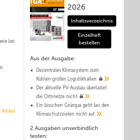
2026
Inhaltsverzeichnis
Einzelheft
wie bei
bestellen
Aus der Ausgabe:
en
Dezentrales Klimasystem zum
Kühlen großer
Logistik­hallen
Der aktuelle PV-Ausbau über­lastet
die Orts­netze
nicht
Ein bisschen Grüngas geht bei den
 Artikel
Klima­schutz­zielen nicht
auf
2 Ausgaben unverbindlich
testen: