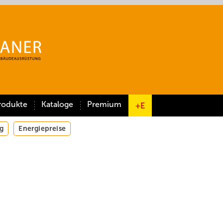
rodukte
Kataloge
Premium
+E
g
Energiepreise