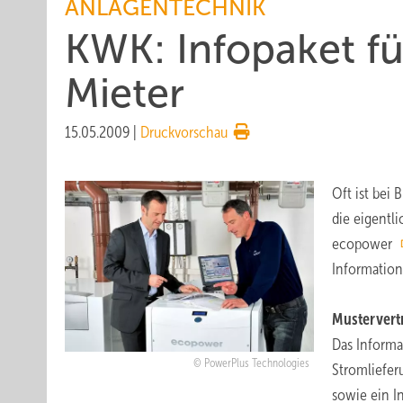
ANLAGENTECHNIK
KWK: Infopaket fü
Mieter
15.05.2009
|
Druckvorschau
Oft ist bei
die eigentl
ecopower
Information
Mustervert
Das Informa
PowerPlus Technologies
Stromliefer
sowie ein I