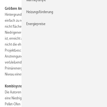
Größere Anstrengungen bei Wärmeversorgung im Bestand
Heizungsförderung
Hintergrund der Untersuchung ist die Annahme, dass der im Neubau
einfach zu realisierende Passivhausstandard im Gebäudebestand
Energiepreise
nicht flächendeckend umgesetzt werden kann. Ein guter
Niedrigenergiehausstandard, der in der Regel auch im Altbau möglich
ist, erreicht aber mit einer konventionellen Wärmeversorgung noch
nicht die ehrgeizigen Klimaschutzziele, heißt es in der
Projektbeschreibung. Darum seien bei der Wärmeversorgung größere
Anstrengungen erforderlich, um mit dem typischerweise
2
verbleibenden Heizwärmebedarf von 40 bis 70 kWh/(m
a) beim
Primärenergieverbrauch und bei den CO
-Emissionen auf das
2
Niveau eines Passivhauses zu kommen.
Kombisystem im Einfamilienhaus: Noch viel Entwicklungsarbeit
Die Autoren kommen zu dem Fazit, dass es schon heute möglich ist,
eine Niedrigenergiehaus-Wohnungsheizung mit Abluftwärmepumpe,
Pellet-Ofen und Solaranlage aus am Markt verfügbaren Geräten