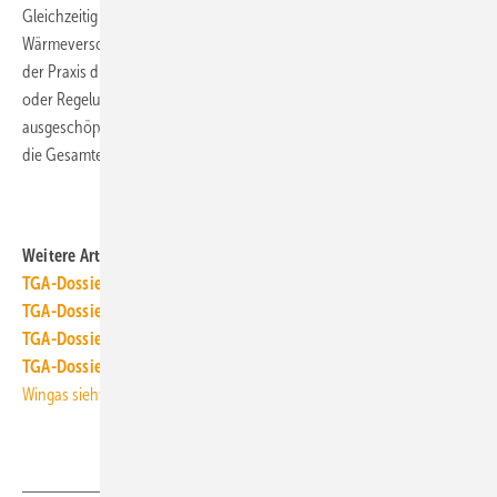
Gleichzeitig hätten bereits Erfahrungen mit einfacheren
Wärmeversorgungsanlagen für Niedrigenergiehäuser gezeigt, dass in
der Praxis durch Unzulänglichkeiten bei der Auslegung, Installation
oder Regelung die Potenziale dieser Systeme nicht immer
ausgeschöpft werden und sich sehr unbefriedigende Ergebnisse für
die Gesamteffizienz ergeben können.
ToR
nächster Newsletter-Artikel
Weitere Artikel zum Thema auf TGAonline
TGA-Dossier: Pellets
TGA-Dossier: Passivhaus, Null- und Plus-Energie-Haus
TGA-Dossier: Mini-KWK
TGA-Dossier: Wärmepumpe
Wingas sieht Erdgas bei Ökoeffizienz vorn