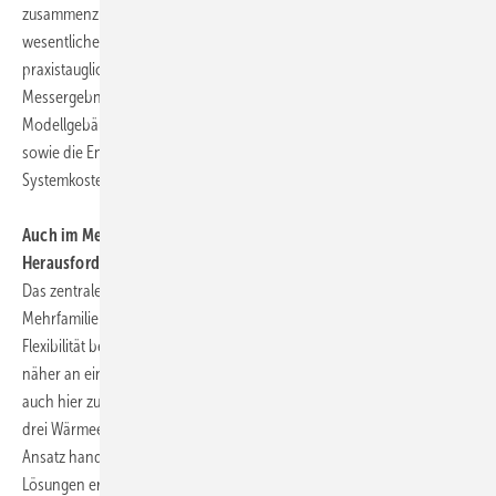
zusammenzustellen. Bis zur breiten Markteinführung seien aber noch
wesentliche Aufgaben zu lösen: Die Entwicklung eines
praxistauglichen Reglers unter Berücksichtigung von
Messergebnissen aus einer Versuchsanlage (Teststand, eventuell
Modellgebäude), Fragen der Speicherschichtung und Speicherwahl
sowie die Entwicklung von standardisierten „Paketlösungen“, um die
Systemkosten deutlich zu senken.
Auch im Mehrfamilienhaus ist das Kombisystem eine
Herausforderung
Das zentrale Kombisystem für die Anwendung im Niedrigenergie-
Mehrfamilienhaus ist wegen Kostenvorteilen und der höheren
Flexibilität beim Rückgriff auf bestehende Komponenten deutlich
näher an einer möglichen breiteren Markteinführung. Allerdings sei
auch hier zu berücksichtigen, dass es sich bei der Kombination der
drei Wärmeerzeuger in einer Anlage um keinen allgemein etablierten
Ansatz handelt und deswegen besondere, individuell angepasste
Lösungen erforderlich sind, insbesondere zur Regelung der Anlage.