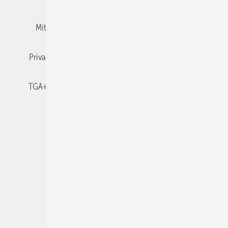
Mitgliedschaften und Engagement
Newsletter
Privacy Manager
RSS-Feed
TGA+E abonnieren
TGA+E-WissensCheck
Veranstaltungen / Webinare
© 2026 TGA+E Fachplaner