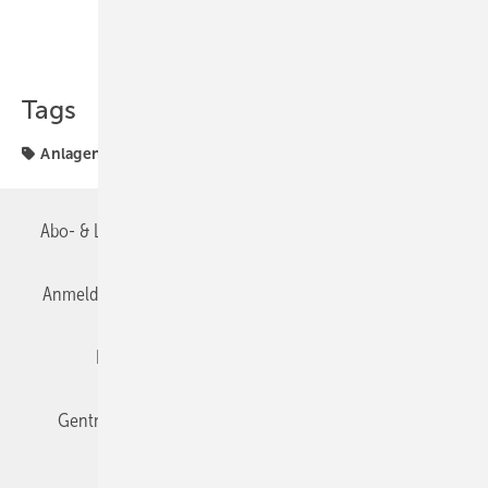
Teilen
Link kopieren
Tags
Anlagentechnik
Wärmeversorgung
Abo- & Leserservice
AGB
Alle Inhalte chronologisch
Anmelden
Anmeldung & Registrierung
Datenschutz
Editor's choice
E-Paper
Fachbeiträge
Gentner Verlag
Impressum
Karriere bei Gentner
Team
Mediaservice