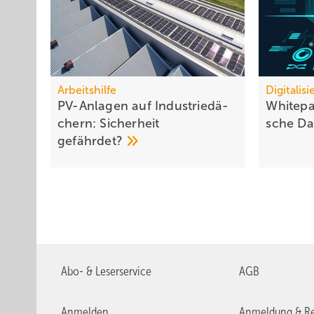
Arbeitshilfe
Digitalis
PV-Anlagen auf In­dus­trie­dä­
Whitepap
chern: Si­cher­heit
sche
Da
ge­fähr­det?
Abo- & Leserservice
AGB
Anmelden
Anmeldung & Re