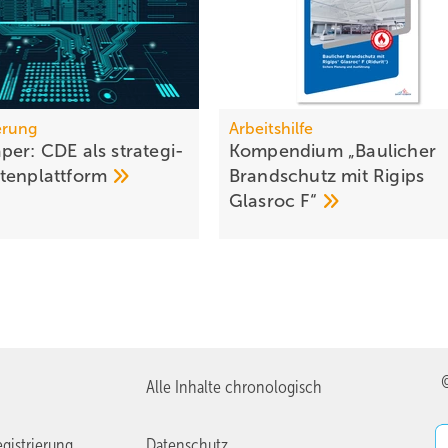
ierung
Arbeitshilfe
er: CDE als stra­te­gi­
Kompendium „Baulicher
­ten­platt­form
Brand­schutz mit Rigips
Glasroc
F“
Alle Inhalte chronologisch
gistrierung
Datenschutz