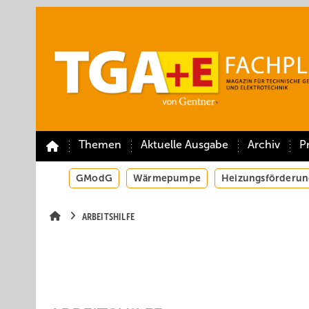
Springe
Springe
Springe
auf
auf
auf
Hauptinhalt
Hauptmenü
SiteSearch
Themen
Aktuelle Ausgabe
Archiv
P
GModG
Wärmepumpe
Heizungsförderun
ARBEITSHILFE