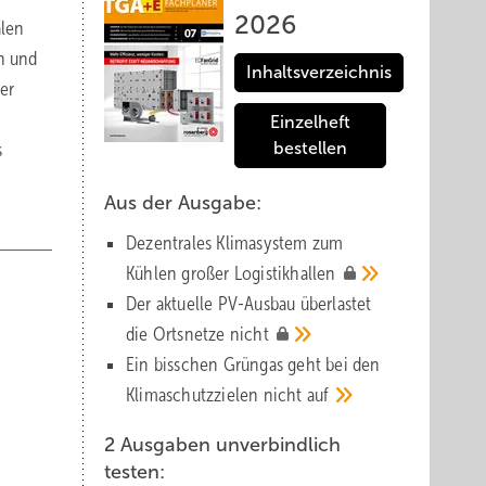
2026
alen
n und
Inhaltsverzeichnis
er
Einzelheft
s
bestellen
Aus der Ausgabe:
Dezentrales Klimasystem zum
Kühlen großer
Logistik­hallen
Der aktuelle PV-Ausbau über­lastet
die Orts­netze
nicht
Ein bisschen Grüngas geht bei den
Klima­schutz­zielen nicht
auf
2 Ausgaben unverbindlich
testen: