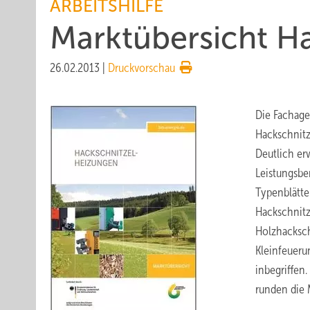
ARBEITSHILFE
Marktübersicht H
26.02.2013
|
Druckvorschau
Die Fachag
Hackschnitze
Deutlich er
Leistungsbe
Typenblätter
Hackschnitz
Holzhacksch
Kleinfeueru
inbegriffen
runden die 