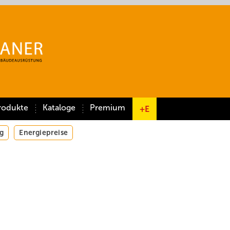
rodukte
Kataloge
Premium
+E
g
Energiepreise