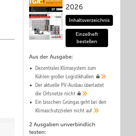
2026
Inhaltsverzeichnis
Einzelheft
bestellen
Aus der Ausgabe:
Dezentrales Klimasystem zum
Kühlen großer
Logistik­hallen
Der aktuelle PV-Ausbau über­lastet
die Orts­netze
nicht
Ein bisschen Grüngas geht bei den
Klima­schutz­zielen nicht
auf
2 Ausgaben unverbindlich
testen: