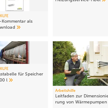
HILFE
-Kommentar als
wnload
HILFE
stabelle für Speicher
000
l
Arbeitshilfe
Leitfaden zur Di­men­sio­ni
rung von
Wär­me­pum­pe