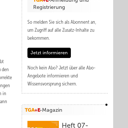
Anmeldung und
Registrierung
So melden Sie sich als Abonnent an,
um Zugriff auf alle Zusatz-Inhalte zu
bekommen.
Jetzt informieren
bt
Noch kein Abo?
Jetzt über alle Abo-
u den
Angebote informieren und
orrekte
Wissensvorsprung sichern.
ungen
n in
kann
Magazin
Heft 07-