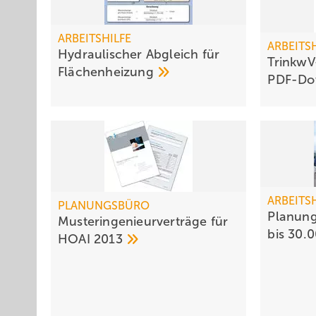
ARBEITSHILFE
ARBEITS
Hydraulischer Abgleich für
TrinkwV
Flächenheizung
PDF-Do
ARBEITS
PLANUNGSBÜRO
Planung
Musteringenieurverträge für
bis 30.
HOAI
2013