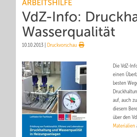
ARBEITSHILFE
VdZ-Info: Druckh
Wasserqualität
10.10.2013
|
Druckvorschau
Die VdZ-Inf
einen Überb
besten Wege
Druckhaltun
auf, auch 
diesem Bere
über den Vd
Materialien