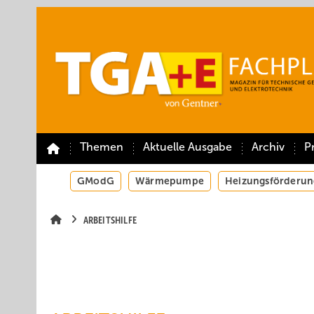
Springe
Springe
Springe
auf
auf
auf
Hauptinhalt
Hauptmenü
SiteSearch
Themen
Aktuelle Ausgabe
Archiv
P
GModG
Wärmepumpe
Heizungsförderun
ARBEITSHILFE