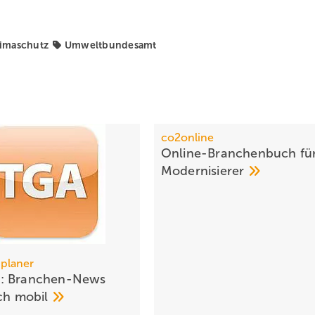
limaschutz
Umweltbundesamt
co2online
Online-Branchenbuch fü
Modernisierer
planer
: Branchen-News
uch
mobil