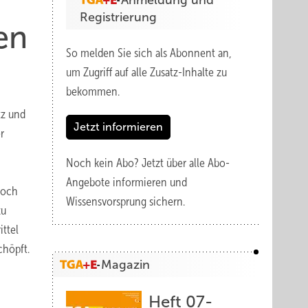
Anmeldung und
Registrierung
en
So melden Sie sich als Abonnent an,
um Zugriff auf alle Zusatz-Inhalte zu
bekommen.
tz und
Jetzt informieren
r
Noch kein Abo?
Jetzt über alle Abo-
Angebote informieren und
edoch
Wissensvorsprung sichern.
zu
ttel
chöpft.
Magazin
Heft 07-