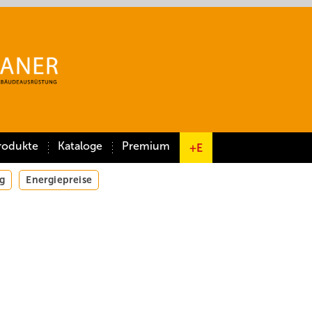
rodukte
Kataloge
Premium
+E
g
Energiepreise