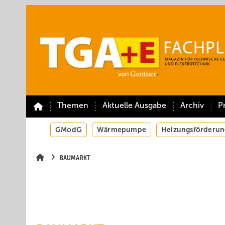
Springe
Springe
Springe
auf
auf
auf
Hauptinhalt
Hauptmenü
SiteSearch
Themen
Aktuelle Ausgabe
Archiv
P
GModG
Wärmepumpe
Heizungsförderun
BAUMARKT