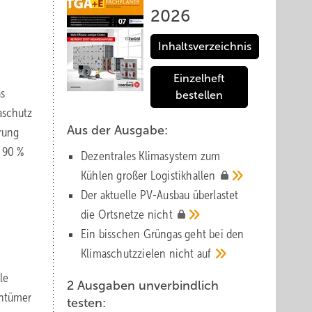
2026
Inhaltsverzeichnis
Einzelheft
as
bestellen
aschutz
Aus der Ausgabe:
rung
d 90 %
Dezentrales Klimasystem zum
Kühlen großer
Logistik­hallen
Der aktuelle PV-Ausbau über­lastet
die Orts­netze
nicht
Ein bisschen Grüngas geht bei den
Klima­schutz­zielen nicht
auf
le
2 Ausgaben unverbindlich
entümer
testen: