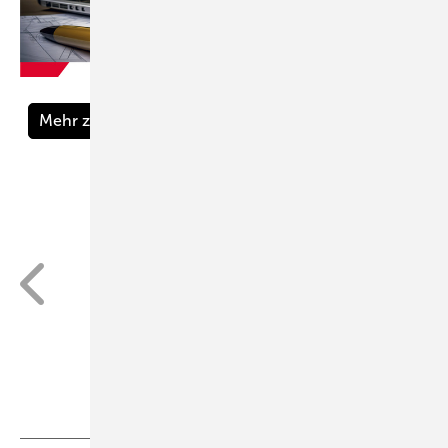
Paroc GmbH
Mehr zu PAROC® HVAC Section Alucoat T TRZ
Paroc GmbH