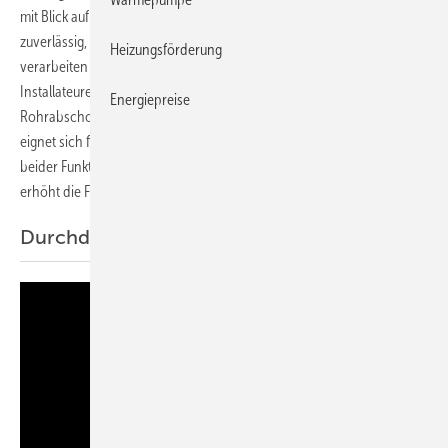
mit Blick auf den praktischen Einsatz entwickelt. Zertifiziert und
zuverlässig, effizient und einfach, normgerecht und vielseitig zu
Heizungsförderung
verarbeiten ist das System eine intelligente Lösung für Planer,
Installateure und Verarbeiter. Die multifunktionale Rohrschale für
Energiepreise
Rohrabschottungen bei brennbaren und nichtbrennbaren Rohren
eignet sich für zahlreiche Anwendungsbereiche. Die Kombination
beider Funktionen in einem Produkt vereinfacht die Planung und
erhöht die Flexibilität bei der Installation.
Durchdacht: die smarte Dämmung