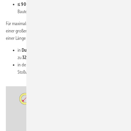
≤ 900 mm mm Abstand
zwischen erstem Rohrträger und
Bauteil
Für maximale Flexibilität ist PAROC® Hvac Section AluCoat T TRZ in
einer großen Bandbreite an Durchmessern und Dämmstärken und mit
einer Länge von 1200 mm verfügbar.
in
Durchmessern bis zu 914 mm
für Wärmedämmung und bis
zu
324 mm
für Rohrabschottungen
in der
Länge von 1200 mm
zur Minimierung der Anzahl von
Stoßverbindungen und potenziellen Wärmebrücken