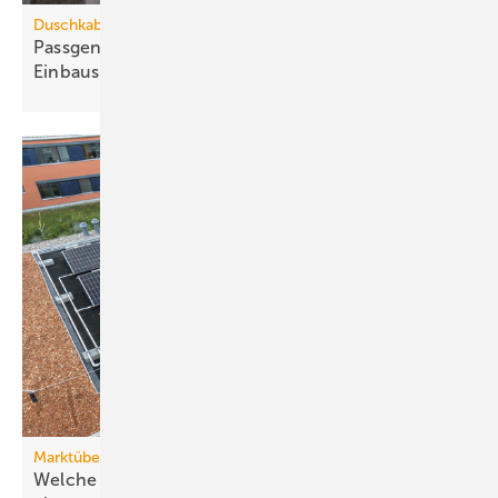
Duschkabinen im Objektbereich
Passgenaue Duschlösungen für jede
Ein­bau­situation
Marktübersicht PVT-Wärmepumpen
Welche Wärmepumpen sich für PVT-Systeme