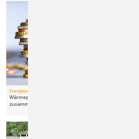
Energiepreise
Wärmepumpen-Strompreis: wie er sich
zusammensetzt