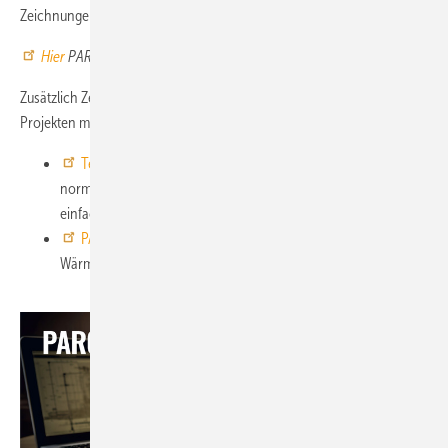
Zeichnungen in der neuen Brandschutzbroschüre zusammengefasst.
Hier
PAROC
® Brandschutzbroschüre herunterladen
Zusätzlich Zeit sparen Sie bei der Planung und Ausschreibung von
Projekten mit
diesen
Hilfsmitteln
:
Textvorlagen
auf AUSSCHREIBEN.DE
: Vorgefertigte,
normgerechte Ausschreibungstexte stehen zur Verfügung –
einfach kopieren und einfügen!
PAROC
Calculus
: Ein leistungsstarkes Tool für detaillierte
Wärmeberechnungen und energieeffiziente Optimierungen