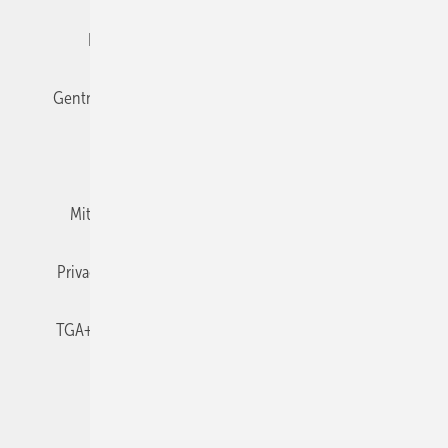
Editor's choice
E-Paper
Fachbeiträge
Gentner Verlag
Impressum
Karriere bei Gentner
Team
Mediaservice
Mitgliedschaften und Engagement
Newsletter
Privacy Manager
RSS-Feed
TGA+E abonnieren
TGA+E-WissensCheck
Veranstaltungen / Webinare
© 2026 TGA+E Fachplaner