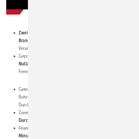
Paroc GmbH
Zwei-in-eins-Lösung für Wärmedämmung und passiven
Brandschutz
für weniger Aufwand bei Logistik und
Verarbeitung
Geprüft, zertifiziert und zugelassen auch für
Nullabstandslösungen
(auch in Kombination mit
Fremdsystemen) für Flexibilität und optimale Raumausnutzung.
Getestet und sicher in der Anwendung für
Rohrdurchführungen mit
Begleitkabeln,
die eine separate
Durchführung überflüssig macht
Zuverlässige Abschottung
großer Ringspalte bis zu 210 mm
Durchmesser
Feuerwiderstandswerte von
90 Minuten (R90) und 120
Minuten (R120)
je nach Anwendung