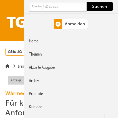
Springe
Springe
Springe
Search
auf
auf
auf
Hauptinhalt
Hauptmenü
SiteSearch
MENÜ
Home
GModG
Wärmepumpe
Heizungsförderung
Energ
Themen
Brandschutz
Aktuelle Ausgabe
Archiv
Anzeige
Wärmedämmung und Brandschutz
Produkte
Für komplexe
Kataloge
Anforderungen entwickelt.