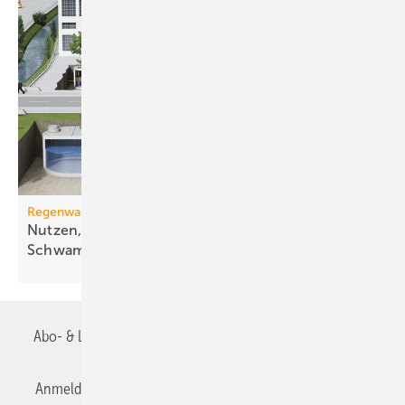
Regenwassermanagement
Nutzen, versickern, verdunsten: klimaresiliente
Schwammstadt
Abo- & Leserservice
AGB
Alle Inhalte chronologisch
Anmelden
Anmeldung & Registrierung
Datenschutz