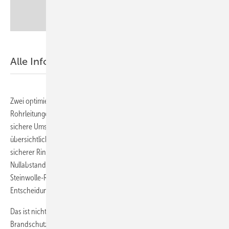
Paroc GmbH
Alle Informationen auf einen Blick
Zwei optimierte AbPs für brennbare und nichtbrennbare
Rohrleitungen stehen zur Verfügung – ideal für eine schnelle und
sichere Umsetzung auf der Baustelle oder in der Planung. Eine
übersichtliche Dokumentation zeigt, worauf es in der Praxis ankommt:
sicherer Ringspaltverschluss, Kabeldurchführungen und
Nullabstandsl
ö
sungen, diese auch in Kombination mit Foamglas oder
Steinwolle-Rohrschalen anderer Hersteller. Das macht die
Entscheidung für das Produkt einfacher.
Das ist nicht alles: Alle geprüften und zugelassenen
Brandschutzl
ö
sungen sind klar strukturiert und mit allen relevanten