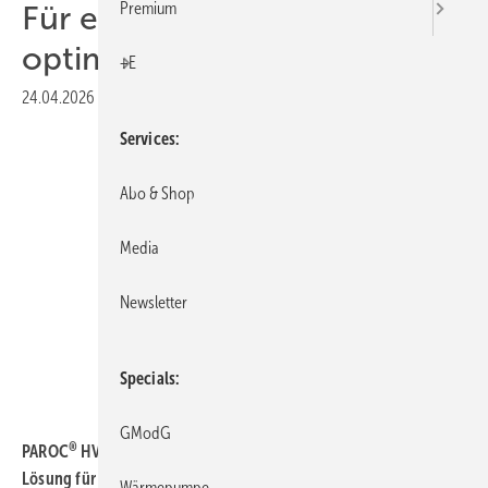
Premium
Für einfache Anwendung
optimiert.
+E
24.04.2026
|
Druckvorschau
Services
Abo & Shop
Media
Newsletter
Specials
Paroc GmbH
GModG
®
PAROC
HVAC SECTION ALUCOAT T TRZ, die Zwei-in-eins-
Lösung für Wärmedämmung und passiven Brandschutz
, wurde
Wärmepumpe