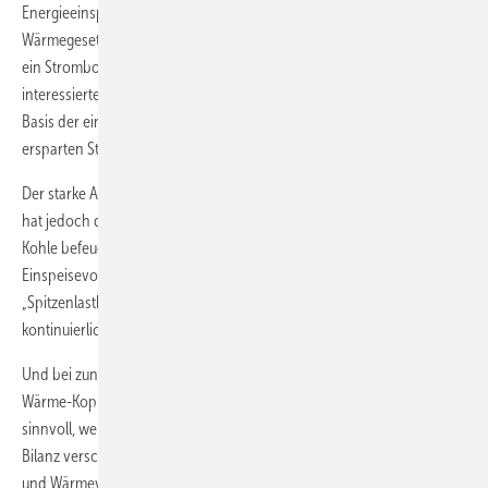
Energieeinsparverordnung (EnEV) und im Erneuerbare-Energien-
Wärmegesetz (EEWärmeG) wird der aus KWK stammenden Fernwärme
ein Strombonus ­sowohl als Primärenergiegutschrift und von
interessierten Kreisen auch als Emissions­gutschrift angerechnet – auf
Basis der einem deutschen Kraftwerkspark der Vergangenheit
ersparten Stromproduktion.
Der starke Ausbau regenerativer Stromerzeugung im letzten Jahrzehnt
hat jedoch dazu geführt, dass trotz Ausstieg aus der Kernenergie mit
Kohle befeuerte Kraftwerke durch den nicht mehr umkehrbaren
Einspeisevorrang regenerativ erzeugten Stroms zu
„Spitzenlastkraftwerken“ degradiert werden – also nicht mehr
kontinuierlich „Abfallwärme“ zur Verfügung stellen.
Und bei zunehmendem Dämmstandard von Gebäuden ist eine Kraft-
Wärme-Kopplung mit Ausbau von Nah- oder Fernwärme nicht
sinnvoll, wenn zusätzliche Netzverluste die Kohlenstoff- und CO
-
2
Bilanz verschlechtern, zudem ist eine „gleichzeitig passende“ Strom-
und Wärmeversorgung in der Praxis unrealistisch.