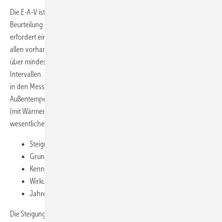
Die E-A-V ist ein verbrauchsbasiertes Bewertungsverfahren zur
Beurteilung der Qualität von Gebäudehülle und Anlagentechnik. Sie
erfordert eine kontinuierliche Erfassung von Verbrauchswerten an
allen vorhandenen (gegebenenfalls nachzurüstenden) Messstellen
über mindestens ein Jahr mit monatlichen (besser wöchentlichen)
Intervallen. Durch grafische Gegenüberstellung der mittleren Leistung
in den Messzeiträumen über der jeweiligen mittleren
Außentemperatur für ein untersuchtes Gebäude in Hannover
Abb. 2
(mit Wärmemengenzähler direkt hinter dem Kessel) lassen sich
wesent­liche Kennwerte ableiten:
Steigung H als Wärmeverlustkoeffizient
Grundleistung
Kennwerte der Wärmeerzeugerzentrale:
Wirkungsgrad und Bereitschaftsverlust
Jahresnutzungsgrad
Die Steigung H entspricht im Wesentlichen der Summe aus