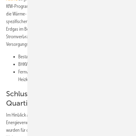
KfW-Programms 432 die nutzflächenbezogenen CO
-Emissionen für
2
die Wärme- und Stromversorgung von Mehrfamilienhäusern. Die
spezifischen Emissionen sind abhängig vom Endenergieverbrauch für
Erdgas im Bestand, einem als konstant angenommenen
2
Stromverbrauch von 40 kWh/(m
a) sowie vom gewählten
Versorgungskonzept:
Bestand Erdgasheizung und Strommix Deutschland
BHKW mit teilweiser Stromeigennutzung
Fernwärme und Strom aus einem mit Kohle befeuerten
Heizkraftwerk
Schlussfolgerungen für ein
Quartierskonzept in Hannover
Im Hinblick auf eine nachhaltige und ressourcenschonende
Energieverwendung unter den beschriebenen Grundforderungen
wurden für den Bestandsgebäudekomplex eines städtischen