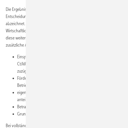
Die Ergebnisse der Wirtschaftlichkeitsanalyse zeigen, dass sich eine
Entscheidung zwischen den Varianten „Nah- und Fernwärme“
abzeichnet. Es wurde deshalb eine vertiefte Feinanalyse der
Wirtschaftlichkeit aus Betreiber- und Mietersicht durchgeführt. Für
diese weiterführende Wirtschaftlichkeitsbetrachtung wurden folgende
zusätzliche Annahmen getroffen:
Einspeisevergütung für selbsterzeugten Strom: (3,26 + 1,00)
Ct/kWh (gehandelter Strompreis laut Leipziger Strombörse
zuzüglich vermiedenem Netznutzungsentgelt)
Förderung der erzeugten Strommenge in den ersten zehn
Betriebsjahren (KWK-Zuschlag): 5,41 Ct/kWh
eigengenutzter Strom reduziert den Bedarf an Haushaltsstrom
anteilig
Betrachtungszeitraum: 20 a
Grundpreis Fernwärme: 40,93 Euro/(kW a)
Bei vollständiger Eigennutzung des selbsterzeugten Stroms (Verkaufs