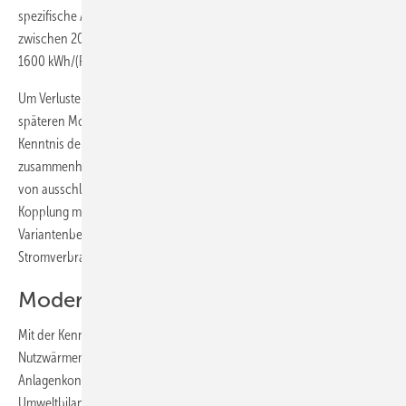
spezifische Aufwand für die Trinkwassererwärmung liegt typisch
2
zwischen 20 bis 45 kWh/(m
a) beziehungsweise zwischen 800 und
1600 kWh/(Pers a).
Um Verluste der Raumwärme- bzw. Warmwasserverteilung für die
späteren Modernisierungsvorschläge korrekt zuzuordnen, ist die
Kenntnis der Lage des Wärmeerzeugers und die damit
zusammenhängende Heizwasser- und Trinkwarmwasser-Verteilung
von ausschlaggebender Bedeutung [3]. Da das Thema Kraft-Wärme-
Kopplung mit Eigenstromnutzung ebenfalls Teil der
Variantenbetrachtung ist, muss im gleichen Zuge auch der derzeitige
Stromverbrauch herangezogen werden.
Modernisierungsvarianten
Mit der Kenntnis über realistisch in Zukunft zu erwartende
Nutzwärmemengen können in einem Variantenvergleich neue
Anlagenkonstellationen technisch, wirtschaftlich und in ihrer
Umweltbilanz verglichen werden. Es wird davon ausgegangen, dass