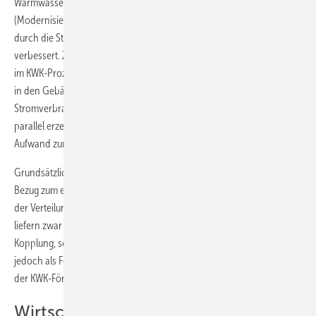
Warmwasserverteil- und -erzeugerverluste. Bei der BHKW-Anwendung
(Modernisierungsvariante 4) ist zu sehen, dass diese sich wesentlich
durch die Stromgutschrift (eigenerzeugter Strom aus BHKW)
verbessert. Zur Vereinfachung wird zunächst angenommen, dass der
im KWK-Prozess mit Erdgas erzeugte Strom von 231000 kWh/a direkt
in den Gebäuden verbraucht werden kann und damit den
Stromverbrauch der ­Haushalte um mehr als die Hälfte deckt. Die ­
parallel erzeugte Wärme dient zur Abdeckung einer Grundlast für den
Aufwand zur Trink­wassererwärmung.
Grundsätzlich sollten die Vorverluste der Trinkwassererwärmung in
Bezug zum eigentlichen Nutzen optimiert werden: Hohe Vorverluste
der Verteilung (Zirkulation) und Speicherung für Trinkwarmwasser
liefern zwar bessere Einsatzbedingungen für die Kraft-Wärme-
Kopplung, sollten aber hieraus nicht begründet werden – können
jedoch als Fehlentwicklung aus den Regularien des EEWärmeG und
der KWK-Förderung resultieren.
Wirtschaftlichkeitsbetrachtung