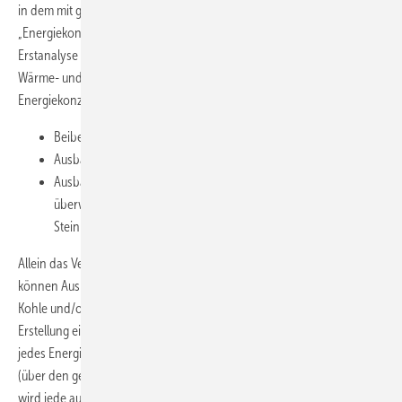
in dem mit gleicher Zielsetzung parallel geförderten DBU-Projekt
„Energiekonzepte mit Erfolgsnachweis“ liegt in der begleitenden
Erstanalyse eines Stadtgebietes in Hannover. Drei Alternativen der
Wärme- und Stromversorgung haben sich als zukünftig mögliche
Energiekonzepte herausgestellt:
Beibehalten der bisherigen Gebäude­zentralen
Ausbau von Kraft-Wärme-Kopplung mit Erdgas-BHKW
Ausbau der an der Quartiersgrenze vorhandenen Fernwärme,
überwiegend aus Heizkraftwerken mit dem Brennstoff
Steinkohle
Allein das Versorgungsunternehmen bzw. der Kraftwerksbetreiber
können Auskunft über die zu erwartenden Brennstoffeinsätze (hier
Kohle und/oder Erdgas) bzw. CO
-Emissionen geben. Für die
2
Erstellung eines energetischen Konzepts ist deshalb die Mitwirkung
jedes Energieversorgers mit Informationen zum Kraftwerksbetrieb
(über den gesamten Betrachtungszeitraum) unabdingbar. Andernfalls
wird jede aufgestellte CO
-Bilanz zu einem nicht praxisgerechten,