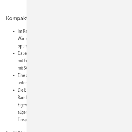
Kompakt informieren
Im Rahmen eines DBU-Projekts wurde eine Erstanalyse zur
Wärme- und Strombereitstellung für ein energetisch zu
optimierendes Stadtgebiet erstellt.
Dabei wurde die Versorgung mit Heizsystemen pro Gebäude,
mit Erdgas-BHKW und Nahwärme sowie der Anschluss an ein
mit Steinkohle befeuertes Heizkraftwerk verglichen.
Eine ausgeprägte Wirtschaftlichkeit besteht für keines der fünf
untersuchten Anlagenkonzepte.
Die Ergebnisse der KWK-Varianten sind stark von den
Randbedingungen und beim BHKW von der
Eigenstromnutzungsquote abhängig. Sie zeigen auch, dass eine
allgemeingültige Aussage zur Primärenergie- und CO
-
2
Einsparung dieser Konzepte nicht möglich ist.