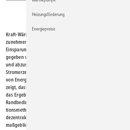
Heizungsförderung
Energiepreise
Kraft-Wärme-Kopplung (KWK) und Fernwärme werden
zunehmend als Maß­nahme zur Primärenergie- und CO
-
2
Einsparung diskutiert. Dabei schrumpfen die oft als
gegeben vorausgesetzten Vorteile durch die aktuellen
und abzusehenden Entwicklungen bei der
Stromerzeugung und im Gebäudebereich. Die Analyse
von Energiekonzepten für ein Stadtgebiet in Hannover
zeigt, dass eine generelle Aussage kaum möglich ist und
das Ergebnis deutlich vom Be­wertungsschema und den
Randbedingungen und insbesondere von der Alloka­
tionsmethode für die Fernwärme abhängig ist. Bei der
dezentralen KWK ist die Eigenstromnutzung der
maßgebliche Faktor für die Wirtschaftlichkeit.