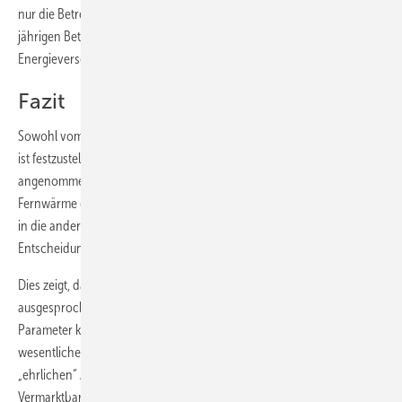
nur die Betreiber beantworten, wobei die Un­wägbarkeiten eines 20-
jährigen Betrachtungszeitraums und der parallelen Entwicklung in der
Energieversorgung nicht zu vernachlässigen sind.
Fazit
Sowohl vom ökologischen als auch vom ökonomischen Standpunkt
ist festzustellen, dass je nach Bewertungsschema und
angenommenen Randbedingungen die Varianten Nah- und
Fernwärme dicht beieinander liegen können und mal in die eine oder
in die andere Richtung „ausschlagen“ können, wenn es um eine finale
Entscheidung ginge.
Dies zeigt, dass abschließend nur eine ­konkrete Empfehlung
ausgesprochen werden kann, wenn alle Beteiligten auf Basis gleicher
Parameter konkrete interne Bilanzen und ­Angebote erstellen. Die
wesentlichen „Stellschrauben“ sind hierbei die Wahl der ge­eigneten
„ehrlichen“ Allokationsmethode sowie die zu erwartende
Vermarktbarkeit des selbsterzeugten BHKW-Stroms. Beiden KWK-