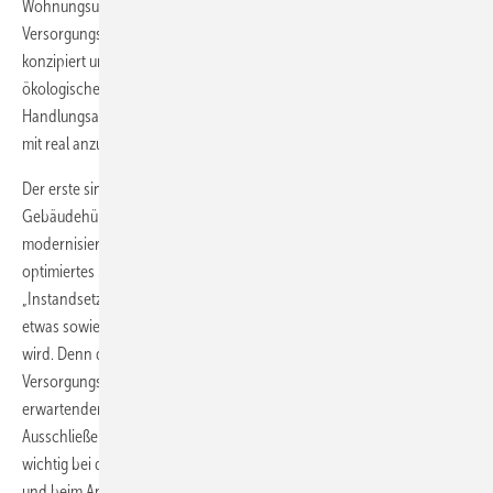
Wohnungsunternehmens in Hannover verschiedene
Versorgungsarten für künftig umfassend modernisierte Gebäude
konzipiert und gegenübergestellt. Ziel ist, vor dem Hintergrund
ökologischer und ökonomischer Gesichtspunkte eine
Handlungsanweisung für ein flächendeckendes Versorgungskonzept
mit real anzustrebenden CO
-Reduzierungen zu erarbeiten.
2
Der erste sinnvolle Schritt ist, bei anstehenden Sanierungen die
Gebäudehüllen quartiersübergreifend umfassend energetisch so zu
modernisieren, dass der Wärmebedarf zunächst auf ein wirtschaftlich
optimiertes Minimum reduziert wird. Dieses Konzept der
„Instandsetzungsmodernisierung“ wird immer dann empfohlen, wenn
etwas sowieso angefasst oder sogar durch Förderung vorgezogen
wird. Denn die darauf folgende Planung unterschiedlicher
Versorgungsvarianten ist nur dann überzeugend, wenn sie auf den zu
erwartenden, geringeren Wärmebedarf ausgelegt sind. Das
Ausschließen von Überdimensionierung im Vorfeld ist besonders
wichtig bei der Nah- oder Fernwärmeversorgung mittels Insel-BHKW
und beim Anschluss an ein in der Nähe vorhandenes Fernwärmenetz.