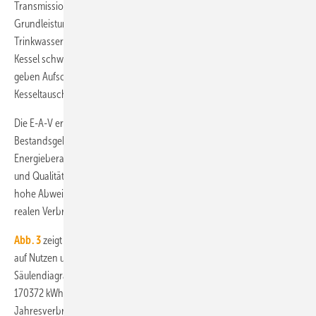
Transmissions- (H
) und Lüftungswärmeverlusten (H
). Die
T
V
Grundleistung wird im Regelfall durch Nutzen und Verluste der
Trinkwassererwärmung verursacht. Die Jahresnutzungsgrade der
Kessel schwanken zwischen 74 und 94 %
(Brennwertbezug) und
Hs
geben Aufschluss über ein wirtschaftliches Potenzial zum
Kesseltausch.
Die E-A-V ersetzt die rechnerische Energiebedarfsbilanz von
Bestandsgebäuden und Anlagentechnik, die bisher von Planern und
Energieberatern meist mit hohem Zeitaufwand zur Bauteilaufnahme
und Qualitätsabschätzung eingesetzt wird – und trotzdem im Ergebnis
hohe Abweichungen zwischen gerechneten ­Bedarfswerten und
realen Verbrauchswerten aufweist [2].
Abb. 3
zeigt die Aufteilung der gesamten Endenergie eines Gebäudes
auf Nutzen und Verluste für Raumheizung und Trinkwarmwasser. Das
Säulendiagramm zeigt einen jährlichen Wärmebedarf laut E-A-V von
170372 kWh/a. Der tatsächliche witterungskorrigierte
Jahresverbrauch liegt bei 165900 kWh/a. Die geringe Abweichung