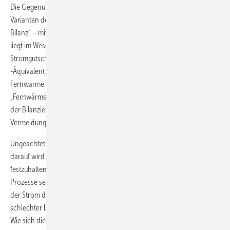
Die Gegenüberstellung der Bilanzen zeigt sehr deutlich, dass alle
Varianten der „Hannover-CO
-Bilanz“ höher liegen als die der „IWU-
2
Bilanz“ – mit einer Ausnahme: die Fernwärmevariante
Abb. 9
. Das
liegt im Wesentlichen an dem für Hannover nach der
Stromgutschriftmethode schlechter bewerteten Strom-CO
2
-Äquivalent und dem im Gegenzug besseren CO
-Äquivalent für
2
Fernwärme. Infolge dessen würden sich die Varianten „BHKW“ und
„Fernwärme“ in der zweiten Bewertung annähern. Weiterhin steigt in
der Bilanzierung mit den Faktoren der Stadt Hannover das CO
-
2
Vermeidungspotenzial der Fernwärme gegenüber dem Bestand.
Ungeachtet dessen, welche CO
-Faktoren die „richtigen“ sind – denn
2
darauf wird es keine einfache Antwort geben – ist an dieser Stelle
festzuhalten, dass solche Bewertungen je nach Bilanzierung der KWK-
Prozesse sehr unterschiedlich ausfallen können. Wird zum Beispiel
der Strom des Kraftwerks in Hannover zugunsten der Fernwärme
schlechter bewertet, wirkt die ausgekoppelte Wärme CO
-günstiger.
2
Wie sich dieses Spektrum je nach Bilanzierung und gewähltem