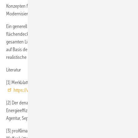
Konzepten folgt bei knapper Wirtschaftlichkeit die
Modernisierungsvariante 3 mit einer Zentralheizung.
Ein generell wichtiger sowie sinnvoller Schritt ist immer die
flächendeckende und systematische Verbrauchserfassung der
gesamten Liegenschaften, um das hier vorgestellte Analyseverfahren
auf Basis der E-A-V komplett anzuwenden und eine detaillierte und
realistische Einschätzung zu erhalten. •
Literatur
[1] Merkblatt zu KfW-Programm 432. Frankfurt: KfW-Förderbank,
https://www.kfw.de/kfw.de.html
[2] Der dena-Gebäudereport 2012 – Statistiken und Analysen zur
Energieeffizienz im Gebäudebestand. Berlin: Deutsche Energie-
Agentur, September 2012
[3] proKlima / Ostfalia: Verteilnetze bei der Modernisierung. Hannover,