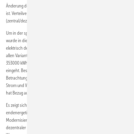
Änderung des Nutzerverhaltens in diesem Bereich nicht auszugehen
ist. Verteilverluste ändern sich in Abhängigkeit der Versorgungsart
(zentral/dezentral) – gleiches gilt für die Erzeugerverluste.
Um in der späteren Betrachtung eine Ganzheitlichkeit zu wahren,
wurde in diese Betrachtung ebenfalls der Haushaltsstrom (ohne
elektrisch dezentrale Trinkwassererwärmung) aufgenommen, der in
allen Varianten unverändert gegenüber dem Bestand mit insgesamt
353000 kWh/a für alle untersuchten Gebäude in die Bilanzierung
eingeht. Besonders vor dem Hintergrund der ökologischen
Betrachtung der Anlagenkonzepte mit Kraft-Wärme-Kopplung sind
Strom und Wärme stets zusammen zu bilanzieren. Das eingesetzte Gas
hat Bezug auf den Brennwert (H
).
s
Es zeigt sich, dass alle Konzepte in dieser Darstellungsweise
endenergetisch nahezu gleichwertig sind. Hervorstechend ist
Modernisierungsvariante 2 mit zentraler Raumwärme- und elektrisch
dezentraler Trinkwassererwärmung durch geringe