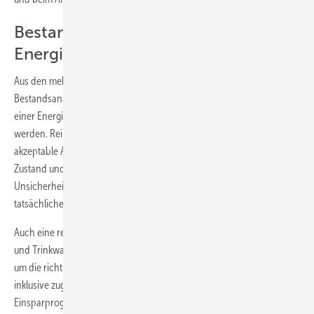
Bestandsaufnahme mit der
Energieanalyse aus dem Verbrauch
Aus den mehrjährigen Erfahrungen der Verfasser sollte eine
Bestandsanalyse nur auf Basis tatsächlicher Verbrauchswerte mit
einer Energieanalyse aus dem Verbrauch (E-A-V) durchgeführt
werden. Rein bedarfsorientierte Methoden liefern meist nicht
akzeptable Abweichungen zwischen Bedarf und Verbrauch im Ist-
Zustand und in den Modernisierungsvarianten [2]. Solche
Unsicherheiten können zu einer hohen Fehleinschätzung des
tatsächlichen Einsparpotenzials führen.
Auch eine realistische Unterteilung der Wärmemengen für Heizwärme
und Trinkwassererwärmung ist bei der Bestandsanalyse unabdingbar,
um die richtige Dimensionierung der KWK und der Wärmenetze
inklusive zugehöriger Wärmeübertrager und eine zuverlässige
Einsparprognose zu gewährleisten.