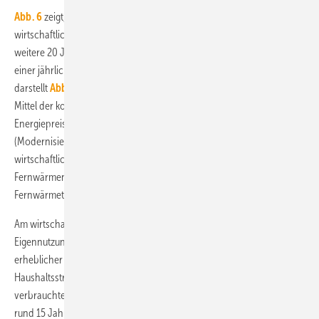
Abb. 6
zeigt, dass bei heutigen Energiepreisen keine der Varianten
wirtschaftlich ausfällt (wenn man annimmt, dass der Anlagenbestand
weitere 20 Jahre zu betreiben ist), was sich unter Berücksichtigung
einer jährlichen Energiekostensteigerung von nominal 7 %/a anders
darstellt
Abb. 7
. Die Modernisierungsvarianten1 und 2 sind auch im
Mittel der kommenden 20 Jahre und der angenommenen
Energiepreissteigerung nicht wirtschaftlich. Die Zentralisierung
(Modernisierungsvariante 3) wäre knapp (ab dem 20. Jahr)
wirtschaftlich – gleiches gilt für den Anschluss an ein neu erstelltes
Fernwärmenetz (Modernisierungsvariante 5) auf Basis des derzeitigen
Fernwärmetarifs der Stadtwerke Hannover.
Am wirtschaftlichsten ist die BHKW-Variante bei vollständiger
Eigennutzung des im BHKW erzeugten Stroms durch die Mieter, da ein
erheblicher Vorteil in der Vermeidung eines Teils der
Haushaltsstrombezugskosten durch eigen erzeugten und
verbrauchten Strom zu verzeichnen ist. Diese Variante hat sich nach
rund 15 Jahren amortisiert.