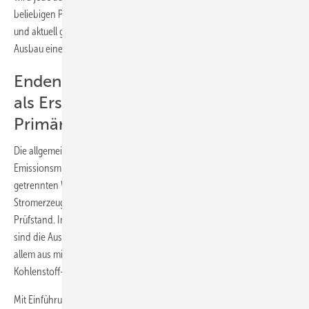
2
beliebigen Planspiel. Dies gilt für viele derzeit diskutierte Quartiers-
und aktuell geplante regionale Energiekonzepte, beispielsweise dem
Ausbau einer Fernwärmeschiene Ruhr.
Endenergie- und CO
-Bewertung
2
als Ersatz der
Primärenergiebewertung
Die allgemeine Behauptung einer generellen CO
-
2
Emissionsminderung durch Kraft-Wärme-Kopplung gegenüber einer
getrennten Wärmeerzeugung und einer zunehmenden
Stromerzeugung aus regenerativen Quellen steht derzeit auf dem
Prüfstand. In Öffentlichkeit, Politik und Energiewirtschaft umstritten
sind die Auswirkungen einer Ausweitung von Fernwärmenetzen, vor
allem aus mit Kohle befeuerten Heizkraftwerken, auf die reale
Kohlenstoff- bzw. CO
-Bilanz.
2
Mit Einführung der Stromgutschriftmethode in der