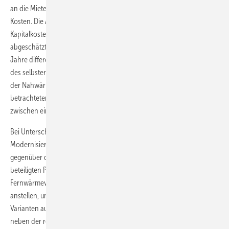
an die Mieter) ergeben sich für die Mieter die in
Abb. 8
dargestellten
Kosten. Die Auswertung zeigt, dass die jährlich zu veranschlagenden
Kapitalkosten sehr dicht beieinander liegen. Werden die
abgeschätzten jährlichen Energiekosten im Mittel der kommenden 20
Jahre differenzierter analysiert, zeigt sich, dass mit sinkendem Verkauf
des selbsterzeugten BHKW-Stroms an die Mieter die Wirtschaftlichkeit
der Nahwärmevariante schnell abnimmt. Gegenüber der
betrachteten Fernwärmelösung findet dieser Umschlag etwa
zwischen einer Eigennutzungsquote von 100 und 50 % statt.
Bei Unterschreitung einer 50%igen Vermarktbarkeit stellt sich die
Modernisierungsvariante 4 mit BHKW unter Umständen sogar
gegenüber dem Bestand unwirtschaftlich dar. Generell sollten die
beteiligten Projektpartner darum für eine Nah- oder
Fernwärmeversorgung interne detaillierte Kostenschätzungen
anstellen, um einen letzten Beschluss für oder gegen eine dieser
Varianten aus finanzieller Sicht treffen zu können. Dennoch sollte
neben der rein ökonomischen Sichtweise immer die Umwelt-