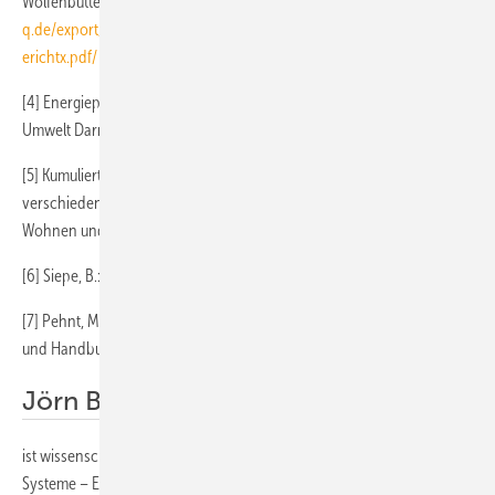
Wolfenbüttel: 2012, Download:
http://www.delta-
q.de/export/sitesdefault/de/downloads/proKlima_Verteilnetze_xEndb
erichtx.pdf/
[4] Energiepaß Heizung/Warmwasser. Darmstadt: Institut Wohnen und
Umwelt Darmstadt, 1997
[5] Kumulierter Energieaufwand und CO
-Emissionsfaktoren
2
verschiedener Energieträger und -versorgungen. Darmstadt: Institut
Wohnen und Umwelt, 2009
[6] Siepe, B.: IEKS Stöcken – Wärmeatlas, Endbericht. Hannover: 2013
[7] Pehnt, M. (Hrsg. und diverse Kapitel): Energieeffizienz – ein Lehr-
und Handbuch. Berlin Heidelberg New York Tokyo: Springer, 2010
Jörn Brandes B.Eng.
ist wissenschaftlicher Mitarbeiter im Institut für ­energieoptimierte
Systeme – EOS, Ostfalia Hochschule für angewandte Wissenschaften