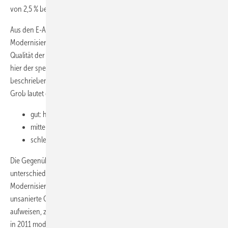
von 2,5 % bestätigt die Genauigkeit des Verfahrens.
Aus den E-A-Vs verschiedener Gebäude kann die durch energetische
Modernisierungsmaßnahmen an der Gebäudehülle verbesserte
Qualität der Bausubstanz nachvollzogen werden. Kennzeichnend ist
hier der spezifische Wärmeverlustkoeffizient „h“, der dem zuvor
beschriebenen „H“ bezogen auf die jeweilige Wohnfläche entspricht.
Grob lautet die Bewertung:
2
gut: h < 1,0 W/(m
K)
2
mittel: 1,0 < h < 1,5 W/(m
K)
2
schlecht: h> 1,5 W/(m
K)
Die Gegenüberstellung weiterer E-A-Vs zeigt die Resultate der nach
unterschiedlichen Standards durchgeführten energetischen
Modernisierungsmaßnahmen an der Gebäudehülle. Während
2
unsanierte Gebäude einen typischen Kennwert h von über 2 W/(m
K)
aufweisen, zeichnet sich ein klarer Trend für in 2000 beziehungsweise
2
in 2011 modernisierte Gebäude mit 1,2 bzw. 1,0 W/(m
K) ab. Der