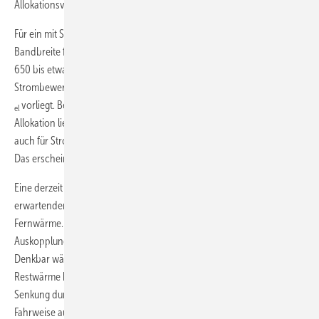
Allokationsverfahren [7] ändern kann, zeigt
Abb. 10
.
Für ein mit Steinkohle befeuertes Heizkraftwerk ergibt sich eine
Bandbreite für die thermische Energie mit einem CO
-Faktor von ca.
2
650 bis etwa 130 g
/kWh
, während auf Seiten der
CO2
th
Strombewertung nur ein Spielraum zwischen 650 und 780 g
/kWh
CO2
vorliegt. Bei einer aus Sicht der Autoren sinnvollen energetischen
el
Allokation liegt der Emissionskennwert sowohl für Fernwärme als
auch für Strom über dem aktuellen Wert für den deutschen Strommix.
Das erscheint bedenklich.
Eine derzeit in der Fachwelt ungeklärte Frage ist die nach dem zu
erwartenden Brennstoffeinsatz des Kohlekraftwerks bei Ausbau der
Fernwärme. Sofern das Kraftwerk bereits ausgelastet ist, würde die
Auskopplung weiterer Wärme einen Brennstoffmehrbedarf be­deuten.
Denkbar wäre auch die Abfuhr bisher noch nicht genutzter
Restwärme bei gleichbleibendem Kohleeinsatz oder aber eine
Senkung durch verbesserte Wirkungsgrade einer günstigeren
Fahrweise aus Strom- und Wärmeproduktion. Solche Fragen können