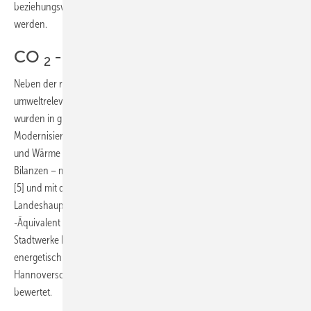
beziehungsweise die CO
-Bilanz als zweites Kriterium herangezogen
2
werden.
CO
-Bilanz
2
Neben der rein wirtschaftlichen Betrachtung sind auch die
umweltrelevanten Gesichtspunkte zu bewerten. Aus diesem Grund
wurden in gleicher Weise CO
-Bilanzen der
2
Modernisierungsvarianten erstellt, die für die Ganzheitlichkeit Strom
und Wärme berücksichtigen.
Abb. 9
zeigt zwei unterschiedliche CO
-
2
Bilanzen – mit CO
-Faktoren des Instituts Wohnen und Umwelt (IWU)
2
[5] und mit der Kennzeichnung „H“ mit CO
-Faktoren der
2
Landeshauptstadt Hannover [6] für Gas und Strom. Das CO
2
-Äquivalent der Fernwärme beruht auf der Strom-Wärme-Bilanz der
Stadtwerke Hannover und wurde analog zu den Werten des IWU
energetisch sowie mit dem offiziellen CO
-Äquivalent der
2
Hannoverschen Fernwärme laut geltendem Gutachten/Zertifikat
bewertet.