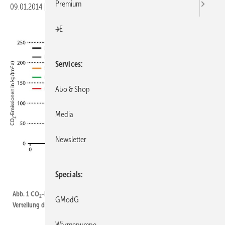
Premium
09.01.2014
|
Veröffentlicht in
Ausgabe 01-2014
|
Druckvorschau
+E
Services
Abo & Shop
Media
Newsletter
Specials
Brandes / Eikenloff / Wähning / Wolff
Abb. 1 CO
-Emissionen bei unterschiedlichen Versorgungskonzepten
2
GModG
Verteilung der Emissionen nach der Energiebilanz ohne Stromgutschrift.
Wärmepumpe