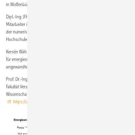
in Wolfenbüttel
Dipl.-Ing. (FH) Gunnar Eikenloff M.Eng. ist wissenschaftlicher
Mitarbeiter im Institut für ­energieoptimierte Systeme – EOS, im Bereich
der ­numerischen Strömungssimulation und im Dekanat der Ostfalia
Hochschule für angewandte Wissenschaften in Wolfenbüttel
Kerstin Wähning M.Eng. ist wissenschaftliche Mitarbeiterin im Institut
für ­energieoptimierte Systeme – EOS, Ostfalia Hochschule für
angewandte Wissenschaften in Wolfenbüttel
Prof. Dr.-Ing. Dieter Wolff Institut für energieoptimierte Systeme – EOS,
Fakultät Versorgungstechnik, Ostfalia-Hochschule für angewandte
Wissenschaften in Wolfenbüttel,
d.wolff@ostfalia.de
,
https://www.ostfalia.de/