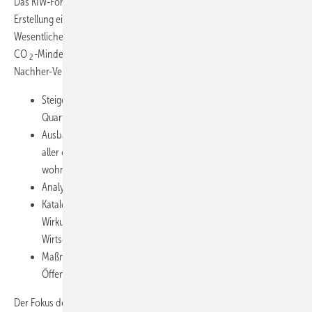
Das KfW-Förderprogramm 432 „Energetische Stadtsanierung“ zur
Erstellung eines integrierten Konzeptes für Stadtquartiere sieht im
Wesentlichen die Abschätzung der Energieeinsparpotenziale und der
CO
-Minderung sowie den Erfolgsnachweis durch einen Vorher-
2
Nachher-Vergleich vor [1]. Schwerpunktthemen sind:
Steigerung der Energieeffizienz und CO
-Minderung im
2
Quartier
Ausbau zu gemeinsamer Wärmeversorgung mit Einbindung
aller öffentlichen ­Akteure, auch der Ausbau integrierter
wohnwirtschaftlicher Konzepte mit einer Gesamtenergiebilanz
Analyse und Überwindung möglicher ­Umsetzungshemmnisse
Katalog energetischer Sanierungsmaßnahmen mit
Wirkungsanalyse und Bewertung der Kosten, Machbarkeit und
Wirtschaftlichkeit
Maßnahmen der Erfolgskontrolle, ­Information und
Öffentlichkeitsarbeit
Der Fokus der Untersuchungen der Ostfalia-Hochschule Wolfenbüttel