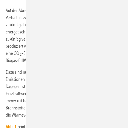
Auf der Abnehmerseite liegt im heutigen Gebäudebestand das
Verhältnis zwischen Wärme- und Stromverbrauch bei typisch 4 : 1,
zukünftig durch verbesserte Wärmedämmung von Neubauten und
energetisch modernisierte Bestandsbauten bei 2 : 1. Nur wenn Strom
zukünftig verstärkt dezentral und in Eigenerzeugung und -nutzung
produziert wird, ergeben sich Vorteile einer Kraft-Wärme-Kopplung für
eine CO
-Emissionsminderung, beispielsweise mit Erdgas- oder
2
Biogas-BHKW.
Dazu sind nur die direkten, bei der Erzeugung anfallenden CO
-
2
Emissionen respektive der konkrete Kohlenstoffeinsatz zu bilanzieren.
Dagegen ist der Einsatz von Kohle für Fernwärme und Strom aus
Heizkraftwerken gegenüber dem heutigen Strommix in Deutschland
immer mit höheren CO
-Emissionen gegenüber mit anderen
2
Brennstoffen versorgten Systemen sowohl für die Strom- als auch für
die Wärmeversorgung verbunden.
Abb. 1
zeigt für das nachfolgend vorgestellte Quartier im Rahmen des