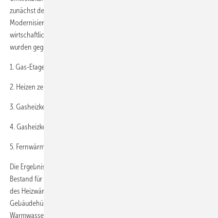
zunächst der Nutzwärmebedarf an Raumwärme durch geeignete
Modernisierungsmaßnahmen an der Gebäudehülle bestmöglich und
wirtschaftlich herabgesetzt wird. Fünf Modernisierungsvarianten
wurden gegenübergestellt:
1. Gas-Etagenheizung
2. Heizen zentral, Trinkwassererwärmung ­dezentral elektrisch
3. Gasheizkessel zentral
4. Gasheizkessel zentral plus BHKW
5. Fernwärmeanschluss
Die Ergebnisse der fünf Versorgungskonzepte im Vergleich zum
Bestand für den gesamten Gebäudepool zeigt
Abb. 4
. Der Rückgang
des ­Heizwärmenutzens durch die energetische ­Modernisierung der
Gebäudehülle ist in allen Varianten erkennbar. Der
Warmwassernutzen ist unverändert geblieben, da von einer