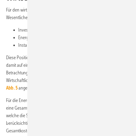
Für den wirtschaftlichen Vergleich aller Varianten sind im
Wesentlichen drei Kostenkategorien zu berücksichtigen:
Investitionskosten
Energiekosten
Instandhaltungs- und Wartungskosten
Diese Positionen werden auf jährliche Kosten umgelegt und lassen
damit auf eine Wirtschaftlichkeit innerhalb eines
Betrachtungszeitraums schließen oder nicht. Für die
Wirtschaftlichkeitsbetrachtung wurden die Randbedingungen gemäß
Abb. 5
angesetzt.
Für die Energiekosten ist festzuhalten, dass zukünftig grundsätzlich
eine Gesamt­bilanzierung von Wärme und Strom erfolgen sollte,
welche die Stromverbräuche der Gebäude inklusive Haushaltsstrom
be­rücksichtigt. Ermittelt werden über 20 Jahre mittlere jährliche
Gesamtkosten mit und ohne Berücksichtigung von Preissteigerungen.