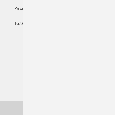
Privacy Manager
RSS-Feed
TGA+E abonnieren
TGA+E-WissensCheck
Veranstaltungen / Webinare
© 2026 TGA+E Fachplaner
Nach oben