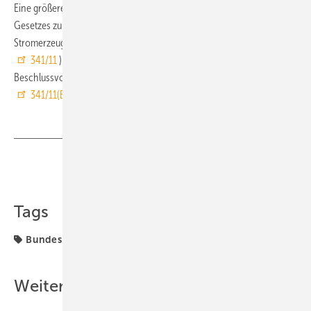
Eine größere und sehr dynamische Baustelle bleibt der „Entwurf eines
Gesetzes zur Neuregelung des Rechtsrahmens für die Förderung der
Stromerzeugung aus erneuerbaren Energien“ (Bundesratsdrucksache
341/11
). Hier hat der Bundesrat auf der Basis von insgesamt elf
Beschlussvorlagen eine 40-seitige Stellungnahme verabschiedet (
341/11(B)
). ■
Teilen
Link kopieren
Tags
Bundesrat
Energiewende
Sanierer
Weitere Inhalte