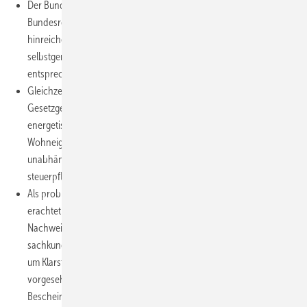
Der Bundesrat hat offensichtlich Zweifel, dass die von der
Bundesregierung vorgesehene steuerliche Förderung einen
hinreichenden Anreiz zur energetischen Sanierung von
selbstgenutzten Gebäuden setzt und fordert eine
entsprechende Prüfung, ob Änderungen möglich sind.
Gleichzeitig fordert der Bundesrat, im weiteren
Gesetzgebungsverfahren die steuerliche Förderung von
energetischen Sanierungsmaßnahmen durch selbstnutzende
Wohneigentümer so auszugestalten, dass der Fördervorteil
unabhängig von der Steuerprogression für alle
steuerpflichtigen Eigentümer gleich hoch ausfällt.
Als problematisch (für die Prüfung in den Finanzämtern)
erachtet der Bundesrat den im Gesetzentwurf vorgesehenen
Nachweis der Fördervoraussetzungen (Bescheinigung einer
sachkundigen Person im Sinne des
§ 21 EnEV
) und bittet
um Klarstellungen und Vereinfachungen. Nach der
vorgesehenen Regelung sei das Ausstellen einer
Bescheinigung für die berechtigten Personen risikolos, da