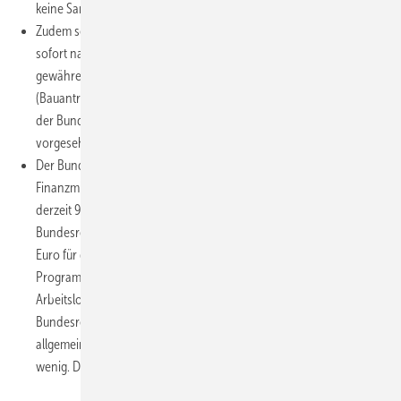
keine Sanktionen bei einer fehlerhaften Bestätigung drohen.
Zudem schlägt der Bundesrat vor, die steuerliche Förderung
sofort nach dem Verkünden des Gesetzes für Maßnahmen zu
gewähren, die nach dem 5. Juni 2011 gestartet wurden
(Bauantrag gestellt bzw. Bauunterlagen eingereicht). Im Entwurf
der Bundesregierung ist dafür der 31. Dezember 2011
vorgesehen.
Der Bundesrat hat die Bundesregierung aufgefordert, die
Finanzmittel des CO
-Gebäudesanierungsprogramms von
2
derzeit 936 Mio. Euro für das Jahr 2011 über die von der
Bundesregierung genannten 1,5 Mrd. Euro auf jeweils 5 Mrd.
Euro für die Jahre 2012 bis 2014 zu erhöhen und das
Programm durch Ausfall-Fonds für Sanierer (z.B. bei
Arbeitslosigkeit oder Krankheit) zu ergänzen. Die von der
Bundesregierung benannten 1,5 Mrd. Euro/a seien nach
allgemeiner Auffassung für zusätzliche Anreize deutlich zu
wenig. Die zusätzlichen Mittel soll der Bund tragen.