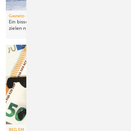
Gasnetz-Dekarbonisierung
Ein bisschen Grüngas geht bei den Klima­schutz­
zielen nicht
auf
BEG EM