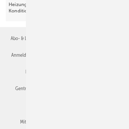
Heizungs­förderung mit de­gres­siven
Kondi­tionen
Abo- & Leserservice
AGB
Alle Inhalte chronologisch
Anmelden
Anmeldung & Registrierung
Datenschutz
Editor's choice
E-Paper
Fachbeiträge
Gentner Verlag
Impressum
Karriere bei Gentner
Team
Mediaservice
Mitgliedschaften und Engagement
Newsletter