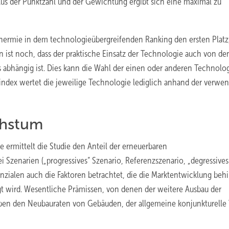
Aus der Punktzahl und der Gewichtung ergibt sich eine maximal zu
hermie in dem technologieübergreifenden Ranking den ersten Platz
n ist noch, dass der praktische Einsatz der Technologie auch von de
 abhängig ist. Dies kann die Wahl der einen oder anderen Technolog
lindex wertet die jeweilige Technologie lediglich anhand der verwe
chstum
ermittelt die Studie den Anteil der erneuerbaren
zenarien („progressives“ Szenario, Referenzszenario, „degressives
zialen auch die Faktoren betrachtet, die die Marktentwicklung beh
igt wird. Wesentliche Prämissen, von denen der ­weitere Ausbau der
en den Neubau­raten von Gebäuden, der allgemeine konjunkturelle 