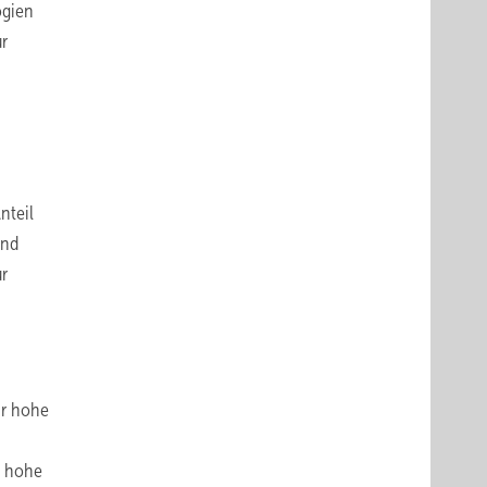
ogien
ür
nteil
end
ur
hr hohe
e hohe