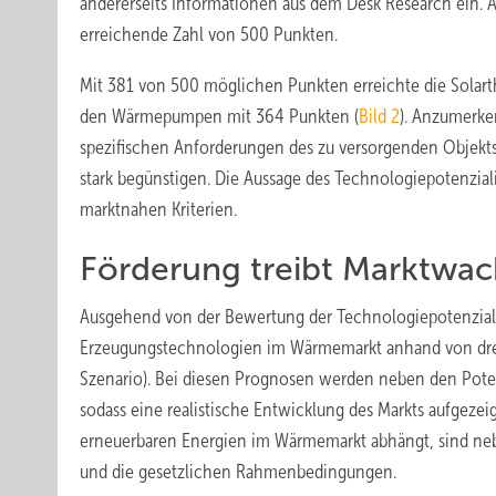
andererseits Informationen aus dem Desk Research ein. 
erreichende Zahl von 500 Punkten.
Mit 381 von 500 möglichen Punkten erreichte die Solart
den Wärmepumpen mit 364 Punkten (
Bild 2
). Anzumerke
spezifischen Anforderungen des zu versorgenden Objekts
stark begünstigen. Die Aussage des Technologiepoten­zia
marktnahen Kriterien.
Förderung treibt Marktwa
Ausgehend von der Bewertung der Technologiepotenziale 
Erzeugungstechnologien im Wärmemarkt anhand von drei S
Szenario). Bei diesen Prognosen werden neben den ­Poten
sodass eine ­realistische Entwicklung des Markts aufgeze
erneuerbaren Energien im Wärmemarkt abhängt, sind neb
und die gesetzlichen Rahmenbe­dingungen.