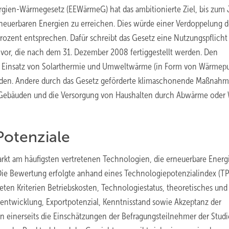
ergien-Wärmegesetz (EEWärmeG) hat das ambitionierte Ziel, bis zum 
neuerbaren Energien zu erreichen. Dies würde ­einer Verdoppelung d
ozent ent­sprechen. Dafür schreibt das Gesetz eine Nutzungspflicht 
vor, die nach dem 31. Dezember 2008 fertiggestellt werden. Den
 Einsatz von Solarthermie und Umweltwärme (in Form von Wärme
erden. Andere durch das Gesetz geförderte klima­schonende Maßnah
 Gebäuden und die Versorgung von Haushalten durch Abwärme oder
Potenziale
Markt am häufigsten vertretenen Technologien, die erneuerbare Energ
Die Bewertung erfolgte anhand eines Technologiepotenzialindex (TPI
teten Kriterien Betriebskosten, Technologiestatus, theoretisches und
nentwicklung, Exportpotenzial, Kenntnisstand sowie Akzeptanz der
ßen einerseits die Einschätzungen der Befragungsteilnehmer der Stud