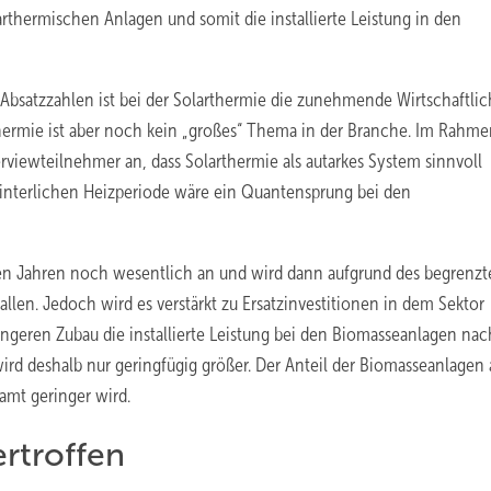
thermischen Anlagen und somit die installierte Leistung in den
Absatzzahlen ist bei der Solar­thermie die zunehmende Wirtschaftlic
rthermie ist aber noch kein „großes“ Thema in der Branche. Im Rahme
erviewteilnehmer an, dass Solarthermie als autarkes System sinnvoll
winterlichen Heizperiode wäre ein Quantensprung bei den
n Jahren noch wesentlich an und wird dann aufgrund des begrenzt
allen. Jedoch wird es verstärkt zu Ersatzinvestitionen in dem Sektor
ringeren Zubau die installierte Leistung bei den Biomasseanlagen na
 wird deshalb nur geringfügig größer. Der Anteil der Biomasseanlagen
amt geringer wird.
ertroffen