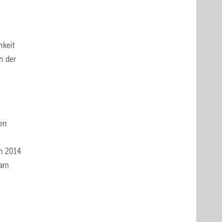
hkeit
n der
en
ch 2014
 am