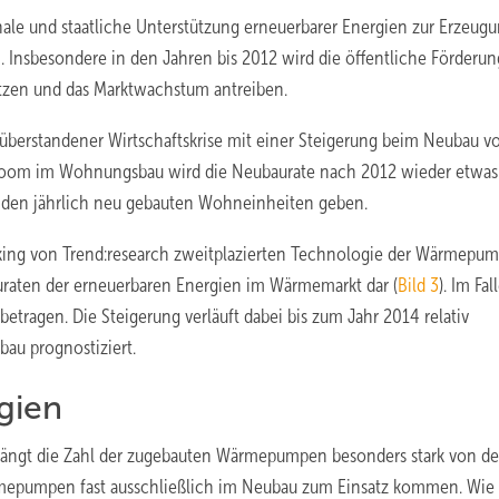
ale und staatliche Unterstützung erneuerbarer Energien zur Erzeug
nsbesondere in den Jahren bis 2012 wird die öffentliche Förderun
ützen und das Marktwachstum antreiben.
erstandener Wirtschaftskrise mit einer Steigerung beim Neubau v
oom im Wohnungsbau wird die Neubaurate nach 2012 wieder etwas
 den jährlich neu gebauten Wohneinheiten geben.
nking von Trend:research zweitplazierten Technologie der Wärmepu
bauraten der erneuerbaren Energien im Wärmemarkt dar (
Bild 3
). Im Fal
ragen. Die Steigerung verläuft dabei bis zum Jahr 2014 relativ
bau prognostiziert.
gien
ängt die Zahl der zugebauten Wärmepumpen besonders stark von de
mepumpen fast ausschließlich im Neubau zum Einsatz kommen. Wie 