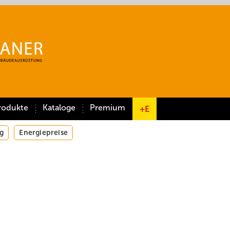
rodukte
Kataloge
Premium
+E
g
Energiepreise