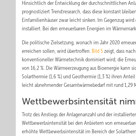
Hinsichtlich der Entwicklung der durchschnittlichen Anl
prognostiziert Trend:research, dass diese konstant blei
Einfamilienhäuser zwar leicht sinken. Im Gegenzug wir
installiert. Bei den erneuerbaren Energien im Wärmemarkt
Die politische Zielsetzung, wonach im Jahr 2020 erneu
erreichen sollen, wird übertroffen.
Bild 5
zeigt, dass nac
konventioneller Wärmetechnik dominiert wird; die Erneu
von 16,2 %. Die Wärmeerzeugung aus Bioenergie kann s
Solarthermie (1,6 %) und Geothermie (1,3 %) ihren Anteil 
leicht abnehmender Gesamtwärmebedarf mit rund 1,29 M
Wettbewerbsintensität ni
Trotz des Anstiegs der Anlagenanzahl und der installierte
Wettbewerbsintensität bei den Anbietern von erneuerba
erhöhte Wettbewerbsintensität im Bereich der Solarther