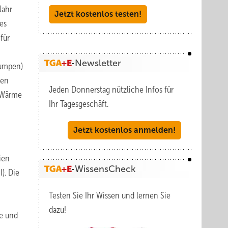
Jahr
Jetzt kostenlos testen!
es
für
Newsletter
pumpen)
men
Jeden Donnerstag nützliche Infos für
 Wärme
Ihr Tagesgeschäft.
Jetzt kostenlos anmelden!
ien
WissensCheck
). Die
Testen Sie Ihr Wissen und lernen Sie
dazu!
ie und