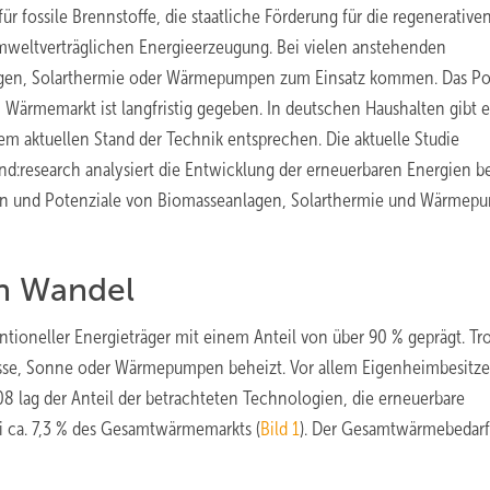
fossile Brennstoffe, die staatliche Förderung für die regenerative
weltverträglichen Ener­gieerzeugung. Bei vielen anstehenden
en, Solarthermie oder Wärmepumpen zum Einsatz kommen. Das Po
Wärmemarkt ist langfristig gegeben. In deutschen Haushalten gibt e
em aktuellen Stand der Technik entsprechen. Die aktuelle Studie
d:research analysiert die Entwicklung der erneuerbaren Energien be
en und Potenziale von Biomasseanlagen, Solarthermie und Wärmep
n Wandel
tioneller Energieträger mit einem Anteil von über 90 % geprägt. T
sse, Sonne oder Wärmepumpen beheizt. Vor allem Eigenheimbesitze
8 lag der Anteil der betrachteten Technologien, die erneuerbare
 ca. 7,3 % des Gesamtwärmemarkts (
Bild 1
). Der Gesamtwärmebedarf