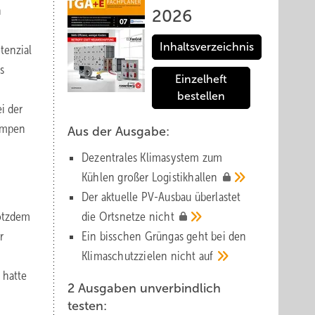
n
2026
Inhaltsverzeichnis
tenzial
s
Einzelheft
bestellen
i der
umpen
Aus der Ausgabe:
Dezentrales Klimasystem zum
Kühlen großer
Logistik­hallen
Der aktuelle PV-Ausbau über­lastet
rotzdem
die Orts­netze
nicht
r
Ein bisschen Grüngas geht bei den
Klima­schutz­zielen nicht
auf
 hatte
2 Ausgaben unverbindlich
testen: