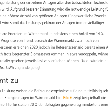
agenleistung der einzelnen Anlagen aller drei betrachteten Technol
ben wird. Aufgrund besserer Dämmung wird die notwendige Leistung f
d eine höhere Anzahl von größeren Anlagen für gewerbliche Zwecke
 wird somit das Leistungsspektrum der Anlagen immer vielfältiger.
erbare Energien im Wärmemarkt mindestens einen Anteil von 14 %
h Prognose von Trend:research der Wärmemarkt zwar noch von
erbaren erreichen 2020 jedoch im Referenzszenario bereits einen A
ich trotz begrenzter Biomassevorkommen in etwa verdoppeln, währ
relativ gesehen jeweils fast vervierfachen können. Dabei wird ein n
io. GWh zugrunde gelegt.
mmt zu
n Leistung weisen die Befragungsergebnisse auf eine mittelfristig se
ren Energieanlagen im Wärmemarkt hin.
Bild 6
zeigt beispielhaft die
mie: Hierfür stellen 80 % der Befragten gegenwärtig mindestens ein