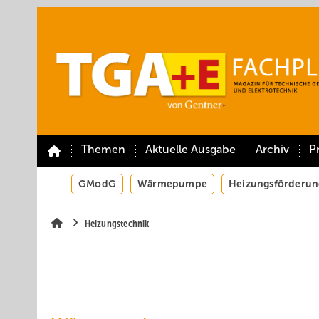
Springe
Springe
Springe
auf
auf
auf
Hauptinhalt
Hauptmenü
SiteSearch
Themen
Aktuelle Ausgabe
Archiv
P
GModG
Wärmepumpe
Heizungsförderun
Heizungstechnik