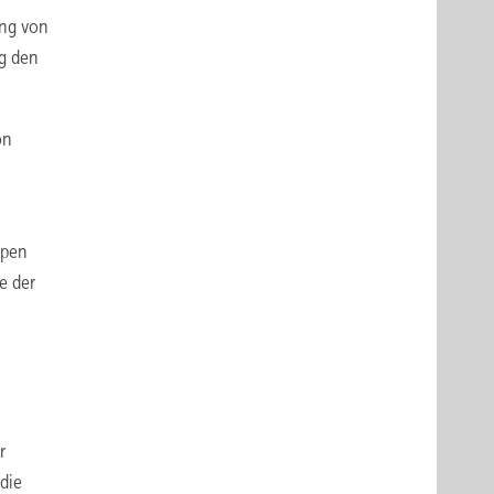
ung von
g den
on
mpen
le der
r
die