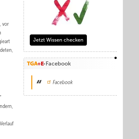
, vor
n
Jetzt Wissen checken
ieart
ndeten,
Facebook
Facebook
“
indern,
Verlauf