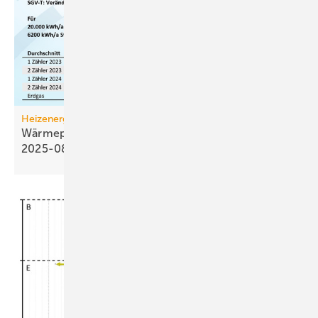
Heizenergiekosten
Wärmepumpen­strom-/Gas­preis-Baro­meter
2025-08