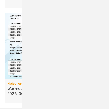
Heizenergiekosten
Wärmepumpen­strom-/Gas­preis-Baro­meter
2026-06