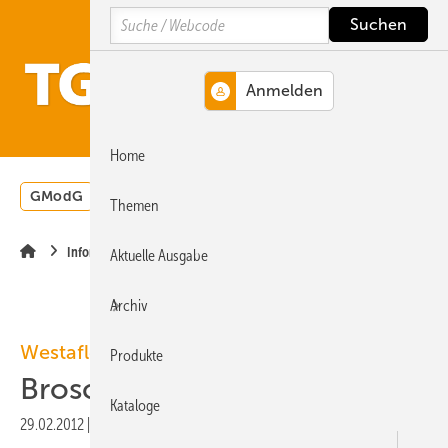
Springe
Springe
Springe
Search
auf
auf
auf
Hauptinhalt
Hauptmenü
SiteSearch
MENÜ
Home
GModG
Wärmepumpe
Heizungsförderung
Energ
Themen
Infomaterialien
Aktuelle Ausgabe
Archiv
Westaflex
Produkte
Broschüre Wohnungslüftung
Kataloge
29.02.2012
|
Veröffentlicht in
Ausgabe 03-2012
|
Druckvorschau