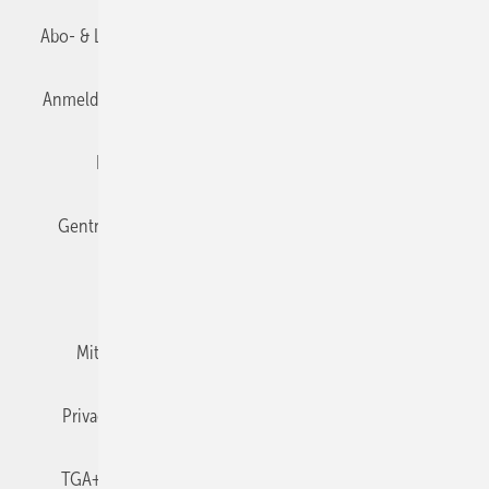
Abo- & Leserservice
AGB
Alle Inhalte chronologisch
Anmelden
Anmeldung & Registrierung
Datenschutz
Editor's choice
E-Paper
Fachbeiträge
Gentner Verlag
Impressum
Karriere bei Gentner
Team
Mediaservice
Mitgliedschaften und Engagement
Newsletter
Privacy Manager
RSS-Feed
TGA+E abonnieren
TGA+E-WissensCheck
Veranstaltungen / Webinare