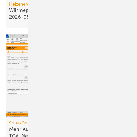
Heizenergiekosten
Wärmepumpen­strom-/Gas­preis-Baro­meter
2026-05
Solar-Computer
Mehr Automatik für die Planung von
TGA-Netzen