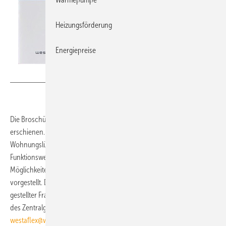
Heizungsförderung
Energiepreise
Westaflex
Die Broschüre Wohnungslüftung von Westa­flex ist in zweiter Auflage
erschienen. Sie vermittelt die wesentlichen Aspekte, die bei
Wohnungslüftungsanlagen zu beachten sind. Zudem werden die
Funktionsweise eines Westa-Air-Control-Systems erläutert und
Möglichkeiten zur einfachen Nachrüstung in bestehenden Gebäuden
vor­gestellt. Den Abschluss der Broschüre bildet eine Reihe häufig
gestellter Fragen und entsprechender Antworten, etwa zum Aufstellort
des Zentralgeräts. Die 16-seitige Broschüre kann über
westaflex@westa.net
angefordert werden.