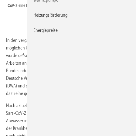
CoV-2 eine besondere Vorsicht.
Heizungsförderung
Energiepreise
In den vergangenen Tagen wurden immer neue Fragen zu einer
möglichen Übertragung des Coronavirus Sars-CoV-2 gestellt. Auch
wurde gefragt, wie sicher es ist, während der Coronavirus-Krise
Arbeiten an Abwasserleitungen durchzuführen. Der
Bundesindustrieverband Technische Gebäudeausrüstung (BTGA), die
Deutsche Vereinigung für Wasserwirtschaft, Abwasser und Abfall
(DWA) und der Zentralverband Sanitär Heizung Klima (ZVSHK) haben
dazu eine gemeinsame Verbändeempfehlung erarbeitet.
Nach aktuellem Kenntnisstand (30. März 2020) wird das Coronavirus
Sars-CoV-2 durch Tröpfcheninfektion übertragen. Inwiefern
Abwasser infektiös sein kann, hängt stark von der Überlebensfähigkeit
der Krankheitserreger ab. Dazu gibt es für den Erreger Sars-CoV-2
noch nicht genügend Informationen. Allerdings ist im Abwasser