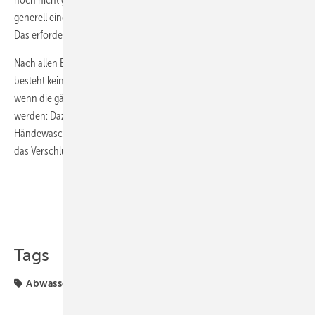
generell eine Vielzahl von Keimen und Krankheitserregern enthalten.
Das erfordert schon im Regelfall eine besondere Vorsicht.
Nach allen BTGA, DWA und ZVSHK vorliegenden Informationen
besteht kein erhöhtes Infektionsrisiko mit dem neuen Corona-Virus,
wenn die gängigen Hygiene- und Schutzmaßnahmen eingehalten
werden: Dazu zählen das Tragen von Schutzbekleidung und häufiges
Händewaschen. Außerdem sollte der Hautkontakt mit Abwasser oder
das Verschlucken von Abwasser komplett vermieden werden. ■
Teilen
Link kopieren
Tags
Abwasser
BTGA
Coronavirus
ZVSHK