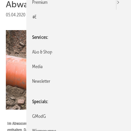
Abwasserleitungen
Premium
05.04.2020
|
Druckvorschau
+E
Services
Abo & Shop
Media
Newsletter
Specials
DenBoma / iStock / Getty Images Plus
GModG
Im Abwasser ist eine Vielzahl von Keimen und Krankheitserregern
enthalten. Das erfordert bereits im Regelfall ohne das Coronavirus Sars-
Wärmepumpe