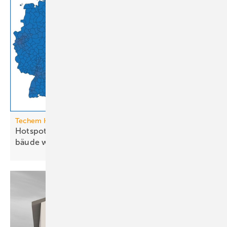
Techem Hitzeatlas
Hotspots: Wo Hitze zur Heraus­for­de­rung im Ge­
bäude
wird