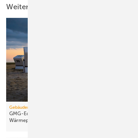
Weitere Inhalte
Gebäudemodernisierungsgesetz
GMG-Eckpunkte: Es kommt jetzt auf
Wärmepumpen
an