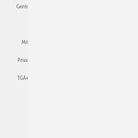
Gentner Verlag
Impressum
Karriere bei Gentner
Team
Mediaservice
Mitgliedschaften und Engagement
Newsletter
Privacy Manager
RSS-Feed
TGA+E abonnieren
TGA+E-WissensCheck
Veranstaltungen / Webinare
© 2026 TGA+E Fachplaner