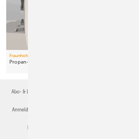
Fraunhofer ISE
Propan-Wärme­pum­pen für
Mehr­fa­mi­lien­häuser
Abo- & Leserservice
AGB
Alle Inhalte chronologisch
Anmelden
Anmeldung & Registrierung
Datenschutz
Editor's choice
E-Paper
Fachbeiträge