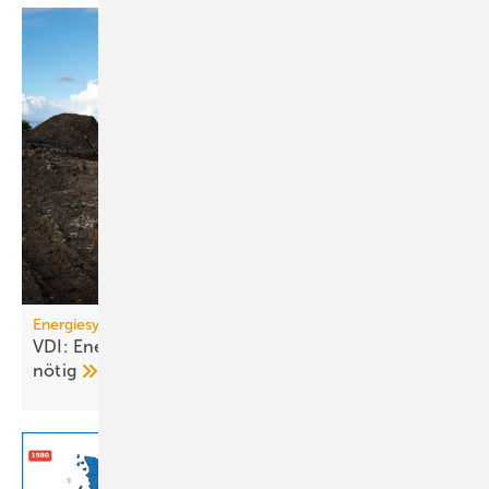
Energiesystem Deutschland
VDI: Energiewende ge­fähr­det – Kurs­kor­rek­tu­ren
nötig