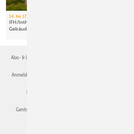
14. bis 17. April 2026, Messe Nürnberg
IFH/Intherm 2026: Sanitär-, Haus- und
Ge­bäu­de­tech­nik
Abo- & Leserservice
AGB
Alle Inhalte chronologisch
Anmelden
Anmeldung & Registrierung
Datenschutz
Editor's choice
E-Paper
Fachbeiträge
Gentner Verlag
Impressum
Karriere bei Gentner
Team
Mediaservice