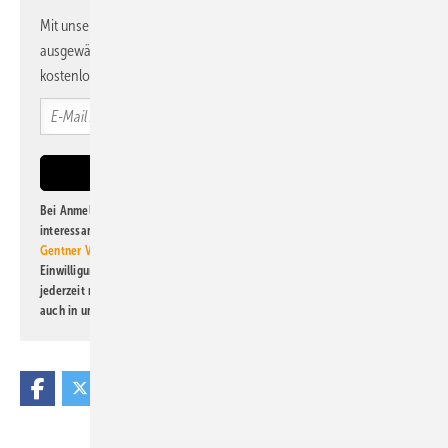
Mit unserem Newsletter erhalten Sie regelmäßig von uns
ausgewählte Informationen und Neuigkeiten, gebündelt und
kostenlos direkt ins Postfach.
Bei Anmeldung zu diesem Newsletter bin ich damit einverstanden, über
interessante Verlags- und Online-Angebote
der Marken der Alfons W.
Gentner Verlag GmbH & Co. KG
informiert zu werden. Diese
Einwilligung kann ich jederzeit widerrufen und eine Abmeldung ist
jederzeit möglich. Informationen zum Umgang mit Daten finden Sie
auch in unserer
Datenschutzerklärung
.