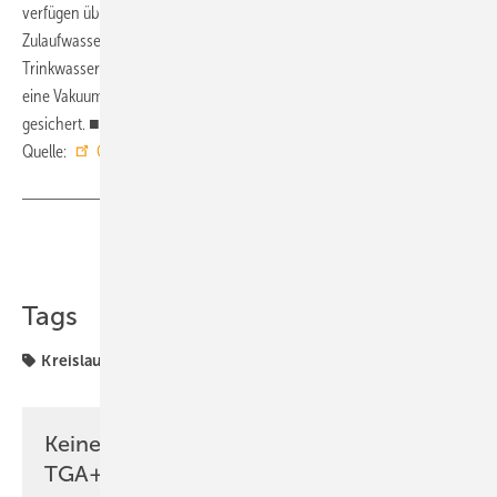
verfügen über eine Keimbarriere zum Schutz vor evtl. kontaminiertem
Zulaufwasser und verhindern so eine Rückverkeimung ins
Trinkwassernetz. Zudem wird die Qualität des Harzes langfristig durch
eine Vakuumverpackung in einer lichtundurchlässigen Folie
gesichert. ■
Quelle:
Orben
/ ml
Teilen
Link kopieren
Tags
Kreislaufwirtschaft
Orben
Keine Zeit? Kein Problem mit dem
TGA+E Newsletter!