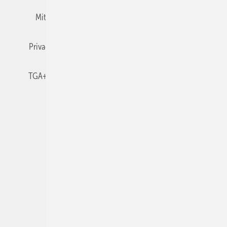
Mitgliedschaften und Engagement
Newsletter
Privacy Manager
RSS-Feed
TGA+E abonnieren
TGA+E-WissensCheck
Veranstaltungen / Webinare
© 2026 TGA+E Fachplaner