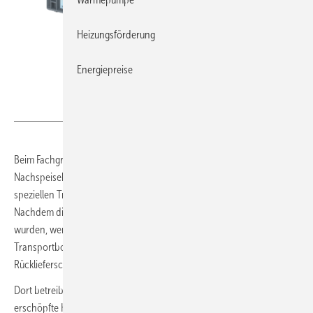
Heizungsförderung
Energiepreise
Orben
Beim Fachgroßhandel kauft man pfandfrei entweder 5 oder 15 neue
Nachspeisekartuschen mit frischem Harz. Diese sind in einer
speziellen Transportbox verpackt, die zum Lieferumfang gehört.
Nachdem die neuen Nachspeiseeinheiten beim Kunden installiert
wurden, werden die alten, erschöpften Kartuschen in dieselbe
Transportbox gelegt und mit dem bereits beiliegenden
Rücklieferschein portofrei an Orben nach Wiesbaden geschickt.
Dort betreibt Orben eine
Regenerationsanlage
und kann das
erschöpfte Harz ohne Kapazitätsverlust zur Wiederverwendung