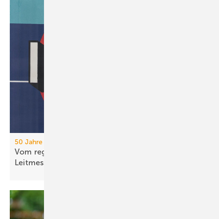
50 Jahre IFH/Intherm
Vom regionalen Bran­chen­treff zur süd­deut­schen
Leit­messe