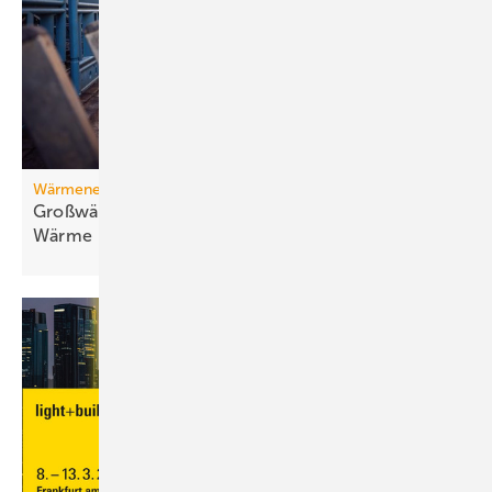
Wärmenetz
Großwärmepumpen: Weg­be­rei­ter für fossil­freie
Wär­me