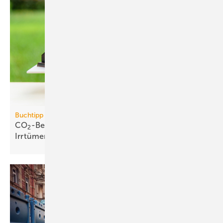
Buchtipp
CO
-Bepreisung: neues Buch wider­legt 5 zent­rale
2
Irr­tümer