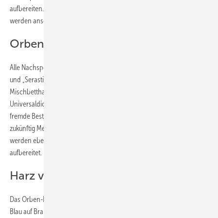
aufbereiten. Die mit dem regenerierten Harz befüllten Kartuschen
werden anschließend wieder dem Handel zugeführt.
Orben regeneriert Fremdfabrikate
Alle Nachspeiseeinheiten der Orben-Serien „Serastil NKS“, „Serastil C“
und „Serastil S“ sind bereits ab Werk mit mehrwegfähigem
Mischbettharz ausgestattet. Die Ersatzkartuschen passen dank
Universaldichtung auch in gängige Fremdfabrikate, sodass auch
fremde Bestands-Nachspeiseeinheiten, die bisher Einwegharz nutzen,
zukünftig Mehrwegharz verwenden können. Diese Ersatzkartuschen
werden ebenso in der Box gesammelt und zur Wiederverwendung
aufbereitet.
Harz verändert Farbe
Das Orben-Hochleistungsharz zeigt durch eine Farbveränderung von
Blau auf Braun den bevorstehenden Wechsel an. Die Kartuschen