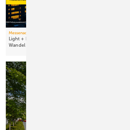
Messenachlese
Light + Building 2026 macht tech­no­lo­gi­schen
Wan­del
sicht­bar