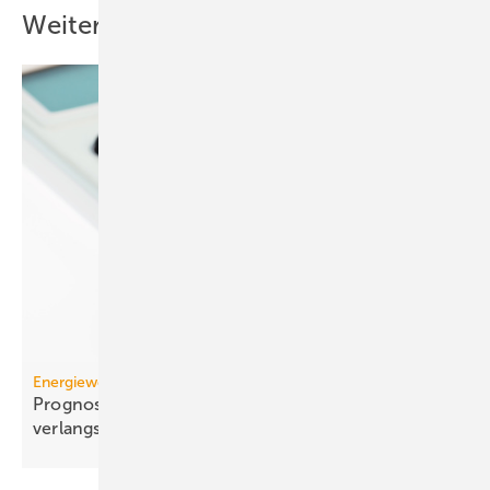
Weitere Inhalte
Energiewende
Prognose: Dekarbonisierung hat sich 2025 stark
verlangsamt