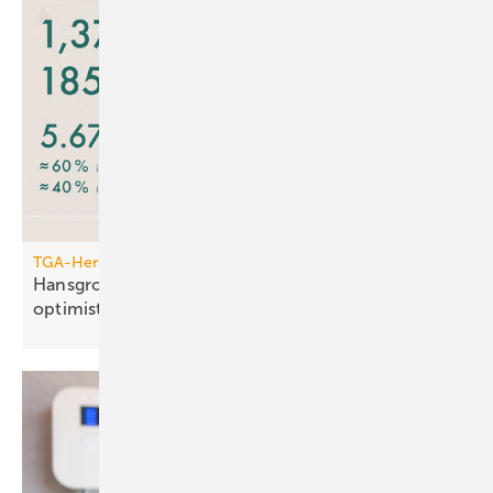
TGA-Hersteller
Hansgrohe: trotz leichtem Um­satz­rück­gang
opti­mis­tisch