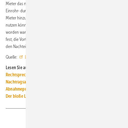
Mieter das nicht dulden. Konkret ging es um den Austausch einer
Einrohr- durch eine Zweirohrheizung. Erschwerend kam für den
Mieter hinzu, dass er seine Wohnung über Wochen hinweg nicht hätte
nutzen können und ihm auch keine Ersatzwohnung angeboten
worden war. Das Landgericht Berlin (Aktenzeichen 64 S 215/19) stellte
fest, die Vorteile der Maßnahme seien für den Mieter im Vergleich mit
den Nachteilen nur sehr gering gewesen. ■
Quelle:
LBS-Infodienst
/ ml
Lesen Sie auch:
Rechtsprechung rund um Bad und WC
Nachtragsangebote: Ignorieren kann Zustimmung sein
Abnahmeprotokoll: Wer gültig unterschreiben darf
Der bloße Legionellen-Befall ist ein Mangel der Mietsache
Teilen
Link kopieren