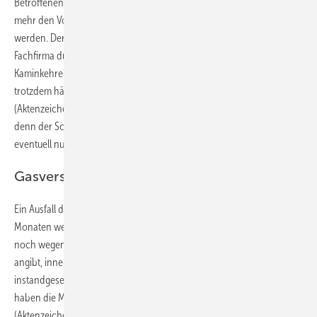
Betroffenen mitgeteilt, der vorhandene Kachelofen entspreche nicht
mehr den Vorschriften und müsse ohne Nachrüstung stillgelegt
werden. Der Hausbesitzer ließ entsprechende Arbeiten von einer
Fachfirma durchführen. Doch später zog er vor Gericht, denn der
Kaminkehrer habe ihm nicht gesagt, dass das alte Modell im Notfall
trotzdem hätte betrieben werden dürfen. Das Landgericht München
(Aktenzeichen 15 O 4553/21) erkannte hier keine Falschberatung,
denn der Schornsteinfeger habe keine Hinweise erhalten, dass
eventuell nur ein Notfallbetrieb in Frage kommen könne.
Gasversorgung fällt aus
Ein Ausfall der Gasversorgung kann fatal sein – in den wärmeren
Monaten wegen des fehlenden Warmwassers, im Winter zusätzlich
noch wegen des Heizungsausfalls. Wenn der Vermieter einen Zeitraum
angibt, innerhalb dessen die reparaturbedürftige Gastherme wieder
instandgesetzt wird, dann sollte er diese Frist auch einhalten. Sonst
haben die Mieter nach einem Urteil des Landgerichts Berlin
(Aktenzeichen 65 T 66/19) via einstweiliger Verfügung den Anspruch