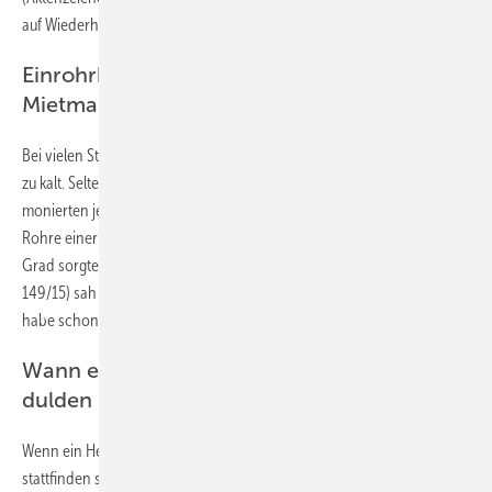
auf Wiederherstellung der Anlage.
Einrohrheizung mit ungedämmten Rohren:
Mietmangel?
Bei vielen Streitfällen vor Gericht ist es den Mietern in ihrer Wohnung
zu kalt. Seltener kommt es vor, dass es ihnen zu warm ist. Genau das
monierten jedoch Mieter in Berlin, bei denen die ungedämmten
Rohre einer Einrohrheizung im Winter für Temperaturen von 24 bis 26
Grad sorgten. Das Amtsgericht Schöneberg (Aktenzeichen 8 C
149/15) sah hierin keinen erheblichen Mietmangel, denn der Zustand
habe schon beim Bezug der Wohnung bestanden.
Wann eine Mieter Heizungstausch nicht
dulden muss
Wenn ein Heizungsaustausch nur in einzelnen Objekten einer Anlage
stattfinden soll und es an einer Gesamtplanung fehlt, dann muss der