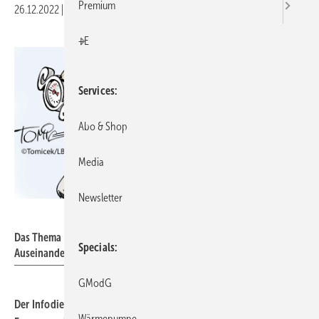
Premium
26.12.2022
|
Druckvorschau
+E
Services
Abo & Shop
Media
Newsletter
Tomicek / LBS
Das Thema Heizung war schon häufig ein Gegenstand gerichtlicher
Specials
Auseinandersetzungen.
GModG
Der Infodienst Recht und Steuern der LBS fasst in einer
Wärmepumpe