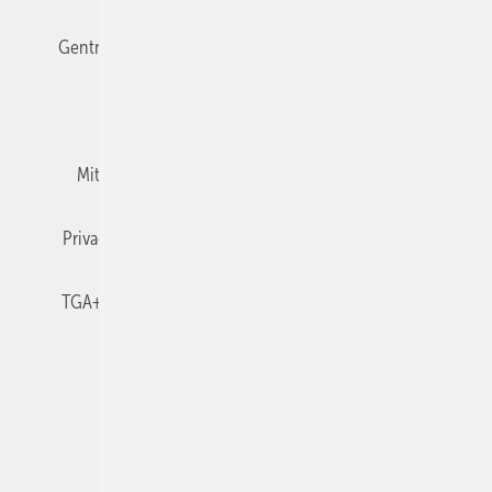
Gentner Verlag
Impressum
Karriere bei Gentner
Team
Mediaservice
Mitgliedschaften und Engagement
Newsletter
Privacy Manager
RSS-Feed
TGA+E abonnieren
TGA+E-WissensCheck
Veranstaltungen / Webinare
© 2026 TGA+E Fachplaner