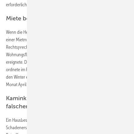
erforderlich gewesen, was eine Umlage ausschließe.
Miete bei Heizungsausfall mindern
Wenn die Heizung längerfristig nicht funktioniert, dann kann das zu
einer Mietminderung berechtigen. Allerdings achtet die
Rechtsprechung sehr genau auf den Anteil der betroffenen
Wohnungsfläche und auf den Monat, in dem sich der Ausfall
ereignete. Das Amtsgericht Gießen (Aktenzeichen 48 C 48/15)
ordnete im Falle eines kleinen Raumes, der nicht beheizbar war, für
den Winter eine Minderung in Höhe von acht Prozent und für den
Monat April in Höhe von vier Prozent an.
Kaminkehrer soll Schadenersatz wegen
falscher Beratung zahlen
Ein Hausbesitzer forderte von einem Kaminkehrer rund 7000 Euro
Schadenersatz wegen einer Falschberatung. Der Fachmann hatte dem