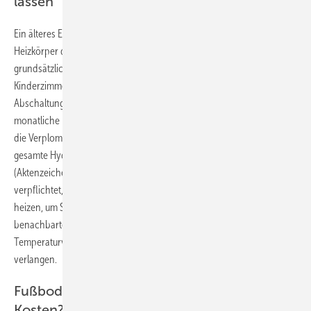
lassen
Ein älteres Ehepaar wollte seinen Vermieter dazu bringen, die
Heizkörper derjenigen Räume zu verplomben, in denen man
grundsätzlich nicht heize. Dabei handelte es sich um die früheren
Kinderzimmer, das Bad und die Toilette. Trotz der dauerhaften
Abschaltung, die das Paar behauptete, waren für die Räume
monatliche Kosten von fünf Euro entstanden. Der Eigentümer lehnte
die Verplombung mit der Begründung ab, dass sich das auf die
gesamte Hydraulik der Anlage auswirke. Vom Amtsgericht München
(Aktenzeichen 416 C 10714/20) erhielt er Recht. Die Mieter seien
verpflichtet, alle Räume im Winter wenigstens auf unterer Stufe zu
heizen, um Schäden zu vermeiden. Außerdem müssten die Mieter der
benachbarten Wohnungen für ihre Nachbarn „mitheizen“, um den
Temperaturverlust auszugleichen. Das könne man von ihnen nicht
verlangen.
Fußbodenheizung entlüften: Wer trägt die
Kosten?