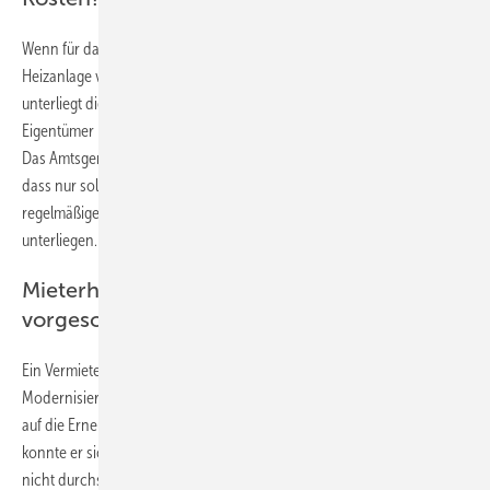
Wenn für das Entlüften einer Fußbodenheizung (mit der zentralen
Heizanlage verbunden) ein Spezialschlüssel notwendig ist, dann
unterliegt dies nicht der Kleinreparaturklausel. Das heißt: Der
Eigentümer kann nicht seine Mieter mit den Kosten dafür belasten.
Das Amtsgericht Köln (Aktenzeichen 201 C 47/14) wies darauf hin,
dass nur solche Arbeiten unter diese Regelung fielen, die durch den
regelmäßigen Gebrauch der Mieter einer schnelleren Abnutzung
unterliegen.
Mieterhöhung wegen gesetzlich
vorgeschriebenem Heizungstausch
Ein Vermieter machte eine Mieterhöhung wegen
Modernisierungsmaßnahmen geltend – unter anderem mit Hinweis
auf die Erneuerung der Heizungsanlage. Doch mit diesem Begehren
konnte er sich vor dem Landgericht Bonn (Aktenzeichen 6 S 78/20)
nicht durchsetzen. Der Austausch der Anlage sei gesetzlich