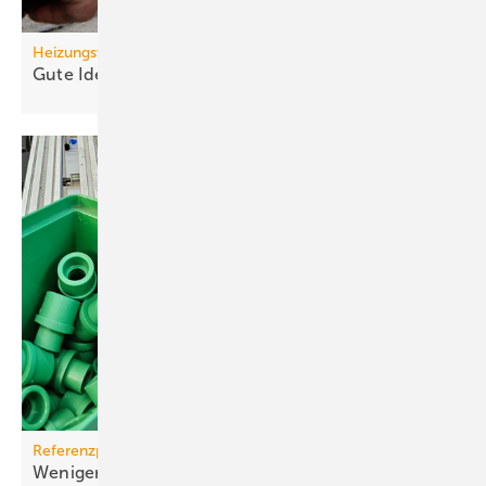
Heizungswende
Gute Ideen für den
Wärmepumpenhochlauf
Referenzprojekt aquatherm
Weniger Energie und bes­se­res Eis für Haar­lems