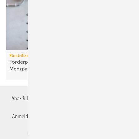
Elektrifizierung
Förderprogramm: Lade­infra­struk­tur an
Mehr­par­tei­en­häu­sern
Abo- & Leserservice
AGB
Alle Inhalte chronologisch
Anmelden
Anmeldung & Registrierung
Datenschutz
Editor's choice
E-Paper
Fachbeiträge