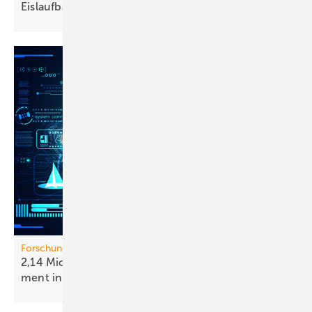
Eis­lauf­bahn
Forschungsprojekt HIP-EMIL
2,14 Mio. Euro für intel­li­gen­tes Ener­gie­ma­nage­
ment in
Gebäuden