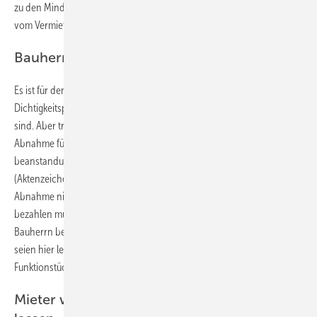
zu den Mindeststandards modernen Wohnens und müsse deswegen
vom Vermieter garantiert werden.
Bauherr verweigert Abnahme
Es ist für den Bauherrn ärgerlich, wenn die Protokolle zur Druck- und
Dichtigkeitsprüfung einer neu eingebauten Heizung nicht vorhanden
sind. Aber trotzdem kann das nicht zu einer Verweigerung der
Abnahme führen, wenn die Anlage bereits seit zwei Jahren
beanstandungsfrei funktioniert. Das Oberlandesgericht Köln
(Aktenzeichen 19 U 104/14) stellte fest, dass der Auftraggeber die
Abnahme nicht habe verweigern dürfen und die Rechnung der Firma
bezahlen müsse. Hinweise auf eine mangelnde Dichtigkeit, wie vom
Bauherrn behauptet, seien nicht feststellbar gewesen. Entscheidend
seien hier letztlich nicht die fehlenden Prüfprotokolle, sondern die
Funktionstüchtigkeit der Anlage.
Mieter wollen Heizkörper verplomben