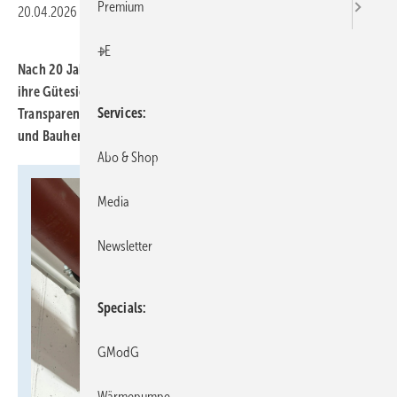
Premium
20.04.2026
|
Druckvorschau
+E
Nach 20 Jahren hat die RAL Gütegemeinschaft Rohrbefestigung
ihre Gütesicherung grundlegend überarbeitet. Ziel ist mehr
Services
Transparenz und Planungssicherheit für Fachbetriebe, Planer
und Bauherren.
Abo & Shop
Media
Newsletter
Specials
GModG
Wärmepumpe