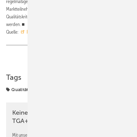
regelmäßige Eigen- und Fremdüberwachung der angeschlossenen
Marktteilnehmer. Dies stellt sicher, dass die definierten
Qualitätskriterien eingehalten und kontinuierlich weiterentwickelt
werden. ■
Quelle:
RAL
/ fl
Teilen
Link kopieren
Tags
Qualitätssicherung
Rohrbefestigung
Keine Zeit? Kein Problem mit dem
TGA+E Newsletter!
Mit unserem Newsletter erhalten Sie regelmäßig von uns