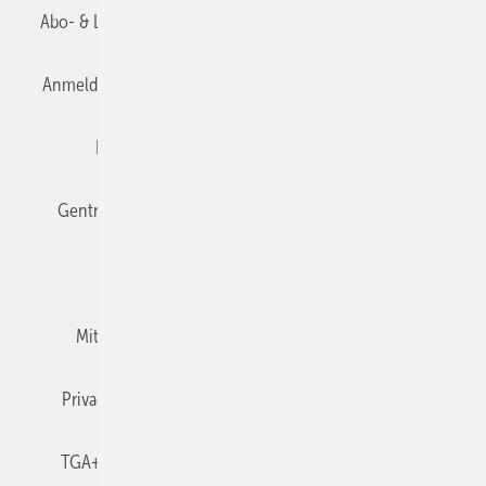
Abo- & Leserservice
AGB
Alle Inhalte chronologisch
Anmelden
Anmeldung & Registrierung
Datenschutz
Editor's choice
E-Paper
Fachbeiträge
Gentner Verlag
Impressum
Karriere bei Gentner
Team
Mediaservice
Mitgliedschaften und Engagement
Newsletter
Privacy Manager
RSS-Feed
TGA+E abonnieren
TGA+E-WissensCheck
Veranstaltungen / Webinare