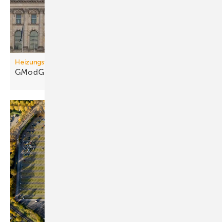
Heizungsförderung
GModG: BWP warnt vor
Rück­schlä­gen