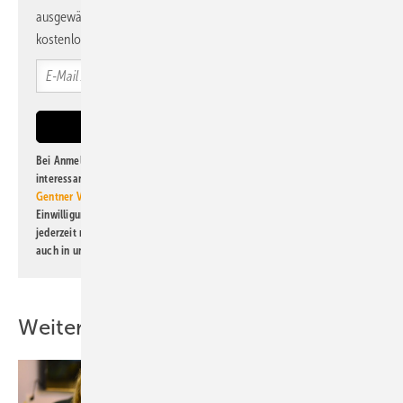
ausgewählte Informationen und Neuigkeiten, gebündelt und
kostenlos direkt ins Postfach.
Bei Anmeldung zu diesem Newsletter bin ich damit einverstanden, über
interessante Verlags- und Online-Angebote
der Marken der Alfons W.
Gentner Verlag GmbH & Co. KG
informiert zu werden. Diese
Einwilligung kann ich jederzeit widerrufen und eine Abmeldung ist
jederzeit möglich. Informationen zum Umgang mit Daten finden Sie
auch in unserer
Datenschutzerklärung
.
Weitere Inhalte