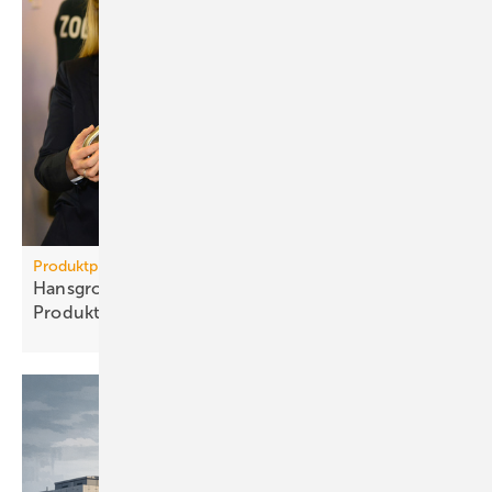
Produktpiraterie
Hans­grohe Group – klarer Sieg ge­gen
Pro­dukt­pi­raten