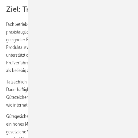
Ziel: Transparenz und Verlässlichkeit
Fachbetrieben, Planern und Bauherren steht somit ein aktuelles und
praxistaugliches Regelwerk zur Verfügung. Dieses soll die Auswahl
geeigneter Rohrbefestigungen für Bauvorhaben erleichtern. Die
Produktauswahl soll einfach, transparent und verlässlich erfolgen –
unterstützt durch vergleichbare technische Angaben und neutrale
Prüfverfahren. Dies ist notwendig, da Rohrbefestigungen weiterhin oft
als beliebig austauschbare Standardprodukte gelten.
Tatsächlich können sich Tragfähigkeit, Sicherheitsreserven und
Dauerhaftigkeit je nach Ausführung erheblich unterscheiden. Das RAL
Gütezeichen macht diese Unterschiede sichtbar und schafft national
wie international verlässliche Bewertungsstandards.
Gütegesicherte Rohrbefestigungen stehen für geprüfte Qualität und
ein hohes Maß an Sicherheit. Die Gütesicherung ergänzt bestehende
gesetzliche Vorgaben durch verbindliche Anforderungen sowie eine