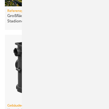
Referenzprojekt
Großflächige PV-Anlage auf Dort­mun­der
Sta­di­on­dach
Gebäudeentwässerung