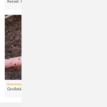
Kessel: He­be­an­la­gen ohne
De­cken­durch­brü­che
Kommunale Wärmeplanung
Großstädte ver­ab­schie­den sich vom
Gas