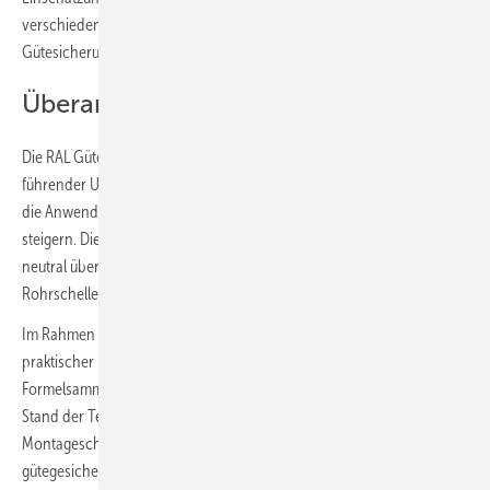
verschiedener Hersteller. Die Gütegemeinschaft hat ihre
Gütesicherung nun grundlegend überarbeitet.
Überarbeitung der Standards
Die RAL Gütegemeinschaft Rohrbefestigung, ein Zusammenschluss
führender Unternehmen der Befestigungsbranche, verfolgt das Ziel,
die Anwendungs- und Planungssicherheit von Rohrbefestigungen zu
steigern. Dies geschieht durch detaillierte Rechenverfahren und
neutral überwachte Angaben für Konsolen, Montageschienen und
Rohrschellen.
Im Rahmen der Überarbeitung wurde die Gütegrundlage auf Basis
praktischer Erfahrungen vollständig aktualisiert. Auch die
Formelsammlungen passten die Verantwortlichen an den aktuellen
Stand der Technik an. Neu hinzugekommene Abschnitte über
Montageschienenzubehör und Konsolen ergänzen das
gütegesicherte Produktspektrum praxisnah.