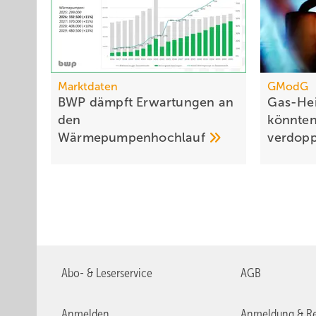
Marktdaten
GModG
BWP dämpft Erwartungen an
Gas-Hei
den
könn­ten
Wärme­pumpen­hochlauf
verdop
Abo- & Leserservice
AGB
Anmelden
Anmeldung & Re