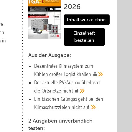
2026
Inhaltsverzeichnis
te
hen
Einzelheft
 in
bestellen
Aus der Ausgabe:
Dezentrales Klimasystem zum
Kühlen großer
Logistik­hallen
Der aktuelle PV-Ausbau über­lastet
die Orts­netze
nicht
Ein bisschen Grüngas geht bei den
Klima­schutz­zielen nicht
auf
2 Ausgaben unverbindlich
testen: