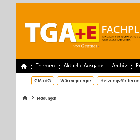
Springe
Springe
Springe
auf
auf
auf
Hauptinhalt
Hauptmenü
SiteSearch
Themen
Aktuelle Ausgabe
Archiv
P
GModG
Wärmepumpe
Heizungsförderun
Meldungen