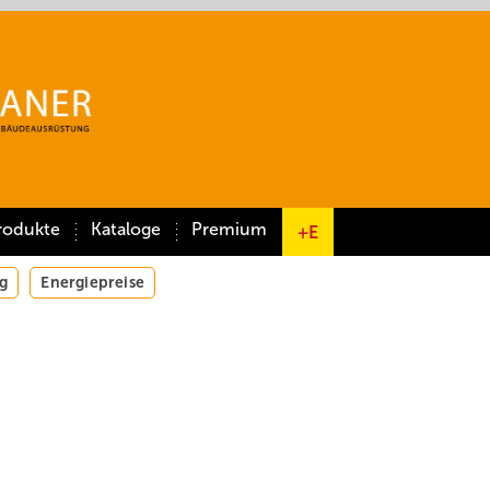
rodukte
Kataloge
Premium
+E
g
Energiepreise