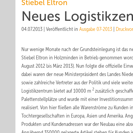
Stiebel Eltron
Neues Logistikzen
04.07.2013
|
Veröffentlicht in
Ausgabe 07-2013
|
Druckvo
Nur wenige Monate nach der Grundsteinlegung ist das n
Stiebel Eltron in Holzminden in Betrieb genommen word
August 2012 bis März 2013). Nun folgte die offizielle Ein
dabei waren der neue Ministerpräsident des Landes Nied
sowie zahlreiche Vertreter aus der Politik und viele weit
2
Logistikzentrum bietet auf 10000 m
zusätzlich geschaf
Palettenstellplätze und wurde mit einer Investitionssum
realisiert. Von hier fließen alle Warenströme zu Kunden 
Tochtergesellschaften in Europa, Asien und Amerika. Ang
Produkten und Kundenadressen war der Neubau eine abs
Annähernd 350000 gelagerte Artikel stehen für Kunden i