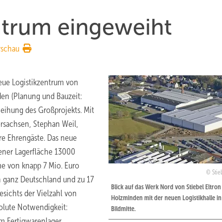
trum ­eingeweiht
rschau
eue Logistikzentrum von
en (Planung und Bauzeit:
weihung des Großprojekts. Mit
ersachsen, Stephan Weil,
ere Ehrengäste. Das neue
fener Lagerfläche 13000
me von knapp 7 Mio. Euro
Stie
in ganz Deutschland und zu 17
Blick auf das Werk Nord von Stiebel Eltron
esichts der Vielzahl von
Holzminden mit der neuen Logistikhalle in
olute Notwendigkeit:
Bildmitte.
m Fertigwarenlager