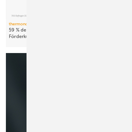
thermondo Wärmepumpen-Monitor
59 % der Haus­be­sit­zer stellen sich gegen
För­der­kür­zungen