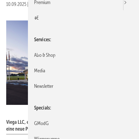
Premium
10.09.2025
|
Druckvorschau
+E
Services
Abo & Shop
Media
Newsletter
Specials
Viega LLC
Viega LLC, ein Unternehmen der Viega Group, hat in Mantua (Ohio)
GModG
eine neue Produktionsstätte mit Seminarcenter eröffnet.
Wärmepumpe