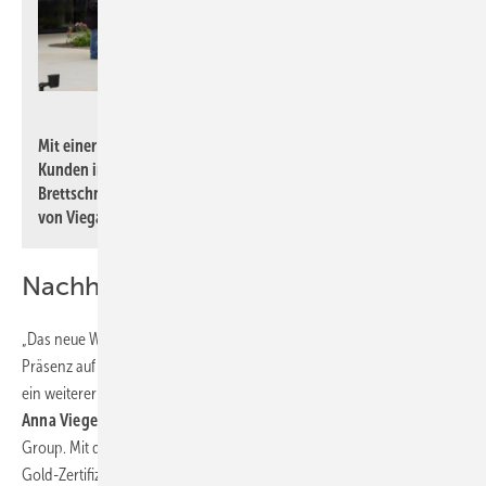
Viega LLC / churchill
Mit einer zweiten US-Fertigung rückt Viega näher an die
Kunden im Osten der USA und in Kanada. Im Bild: Markus
Brettschneider, CEO der Viega Group, und Marki Huston, CEO
von Viega North America.
Nachhaltigkeit im Fokus
„Das neue Werk ist nicht nur ein weiterer Meilenstein für unsere
Präsenz auf dem US-amerikanischen Markt, sondern zugleich auch
ein weiterer Baustein in unserer Nachhaltigkeitsstrategie“, betont
Anna Viegener
, Vorsitzende des Gesellschafterausschusses der Viega
Group. Mit dem Werk in Mantua strebt das Unternehmen eine LEED-
Gold-Zertifizierung an – ein vom US Green Building Council