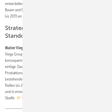
entwickeltes, international anerkanntes System für ökologisches
Bauen und Betreiben von Gebäuden. Die Unternehmensgruppe will
bis 2035 an allen Standorten Klimaneutralität erreichen.
Strategische Investition in den
Standort
Walter Viegener
, Vorsitzender des Gesellschafterausschusses der
Viega Group erklärt, dass sich die zweite Produktionsstätte in den USA
konsequent in die unternehmensweiten Standortinvestitionen
einfüge. Das Unternehmen baut aktuell mit 150 Mio. Euro einen neuen
Produktionsstandort in Kirkel (Saarland/Deutschland) auf. In die
bestehenden deutschen Standorte in Thüringen und Südwestfalen
fließen bis 2028 250 Mio. Euro in die Modernisierung, Erweiterung
und in erneuerbare Energien. ■
Quelle:
Viega
/ fl