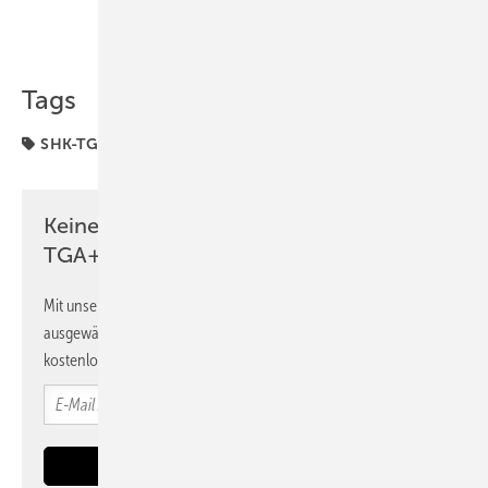
Teilen
Link kopieren
Tags
SHK-TGA-Hersteller bauen
Viega
Keine Zeit? Kein Problem mit dem
TGA+E Newsletter!
Mit unserem Newsletter erhalten Sie regelmäßig von uns
ausgewählte Informationen und Neuigkeiten, gebündelt und
kostenlos direkt ins Postfach.