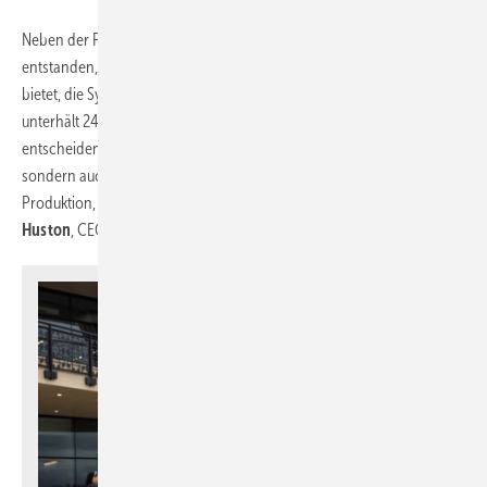
Neben der Fertigung ist am neuen Standort ein Schulungszentrum
entstanden, das Fachhandwerkern und Partnern die Möglichkeit
bietet, die Systeme praxisnah kennenzulernen. Die Viega Group
unterhält 24 solcher Seminarzentren weltweit. „Für uns ist
entscheidend, dass unsere Kunden nicht nur Produkte erhalten,
sondern auch das Wissen, sie optimal einzusetzen. Mantua verbindet
Produktion, Training und Beratung an einem Standort“, erklärt
Marki
Huston
, CEO von Viega North America.