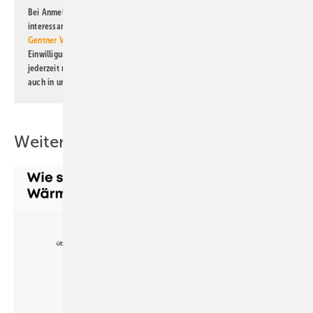
Bei Anmeldung zu diesem Newsletter bin ich damit einverstanden, über
interessante Verlags- und Online-Angebote
der Marken der Alfons W.
Gentner Verlag GmbH & Co. KG
informiert zu werden. Diese
Einwilligung kann ich jederzeit widerrufen und eine Abmeldung ist
jederzeit möglich. Informationen zum Umgang mit Daten finden Sie
auch in unserer
Datenschutzerklärung
.
Weitere Inhalte