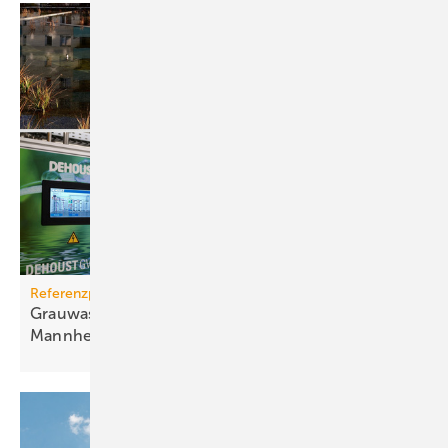
Referenzprojekt
Grauwassernutzung spart Frisch­was­ser in
Mann­heim