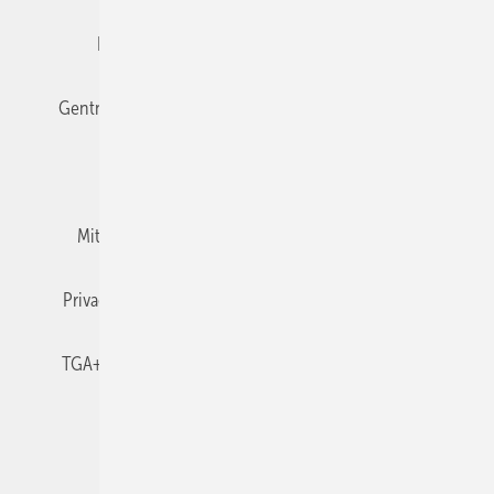
Editor's choice
E-Paper
Fachbeiträge
Gentner Verlag
Impressum
Karriere bei Gentner
Team
Mediaservice
Mitgliedschaften und Engagement
Newsletter
Privacy Manager
RSS-Feed
TGA+E abonnieren
TGA+E-WissensCheck
Veranstaltungen / Webinare
© 2026 TGA+E Fachplaner