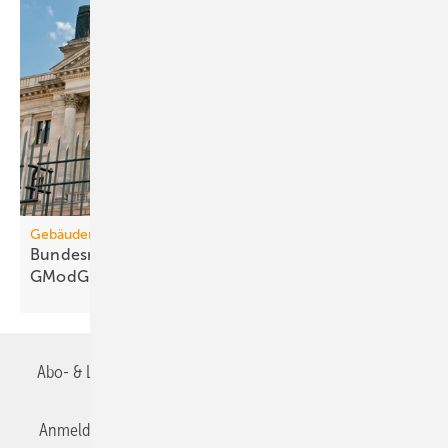
Gebäudemodernisierungsgesetz
Bundesrats­aus­schüsse: 67 Kritik­punkte zum
GModG-Entwurf
Abo- & Leserservice
AGB
Alle Inhalte chronologisch
Anmelden
Anmeldung & Registrierung
Datenschutz