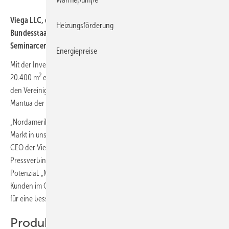
Viega LLC, ein Unternehmen der Viega Group, hat im US-
Heizungsförderung
Bundesstaat Ohio eine neue Produktionsstätte mit
Seminarcenter eröffnet.
Energiepreise
Mit der Investition von rund 178 Mio. US-Dollar und einer Fläche von
2
20.400 m
erweitert das Unternehmen seine Fertigungskapazitäten in
den Vereinigten Staaten. Nach McPherson im Bundesstaat Kansas ist
Mantua der zweite Produktionsstandort von Viega in den USA.
„Nordamerika ist trotz der aktuellen Herausforderungen ein zentraler
Markt in unserer Wachstumsstrategie“, sagt
Markus Brettschneider
,
CEO der Viega Group. Besonders bei den metallenen
Pressverbindern für Sanitär und Heizung sieht er weiterhin großes
Potenzial. „Mit dem neuen Werk in Mantua rücken wir näher an unsere
Kunden im Osten der USA und in Kanada. Kürzere Lieferwege sorgen
für eine bessere Verfügbarkeit und schnellere Reaktionszeiten.“
Produktion und Training vor Ort