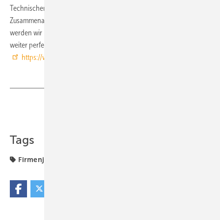
Technischer Leiter bei thermowave: „Durch eine enge
Zusammenarbeit und die Nutzung von Synergien in der Gruppe
werden wir in den nächsten Jahren das technische Produktportfolio
weiter perfektionieren und unsere Marktanteile ausweiten.“
https://www.thermowave.eu/
Teilen
Link kopieren
Tags
Firmenjubiläum