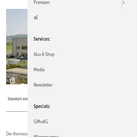
Premium
+E
Services
Abo & Shop
Media
Newsletter
thermowave
Standort von thermowave in Berga.
Specials
GModG
Die thermowave GmbH in Berga, Spezialist für
Wärmepumpe