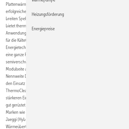
Plattenwärmeübertrager, konnte zum Jahresende 2012 auf 20 Jahre
erfolgreiches Wachstum zurückblicken. Mit Produkten in einem
Heizungsförderung
breiten Spektrum von Materialien, Konstruktionen und Formaten
bietet thermowave vom Standard-Wärmeübertrager für HVAC-
Energiepreise
Anwendungen bis zu hoch spezialisierten Plattenwärmeübertragern
für die Kältetechnik, Lebensmittelindustrie, Chemie-, Prozess- und
Energietechnik Lösungen. Mit thermoplus bietet allein thermowave
eine ganze Produktpalette an Plattenwärmeübertragern in
semiverschweißter Ausführung für Drücke bis 50 bar auf der
Modulseite an. 2008 wurde eine der weltweit größten Platten mit der
Nennweite DN 250 und ca. 3,5 m hohen Apparaten eingeführt. Für
den Einsatz in der Lebensmittelindustrie wurde die Produktreihe
ThermoClean mit edelstahlverkleidetem Gestell entwickelt. Mit der
stärkeren Einbindung in die Güntner-Gruppe sieht sich thermowave
gut gerüstet für die Zukunft. Zur Güntner-Gruppe gehören etablierte
Marken wie Güntner (luftseitige Wärmeübertrager-Technologie),
Jaeggi (Hybrid-Technologie) und basetec für kundenspezifische
Wärmeübertragerlösungen im OEM-Bereich. Ralf Süßmann,