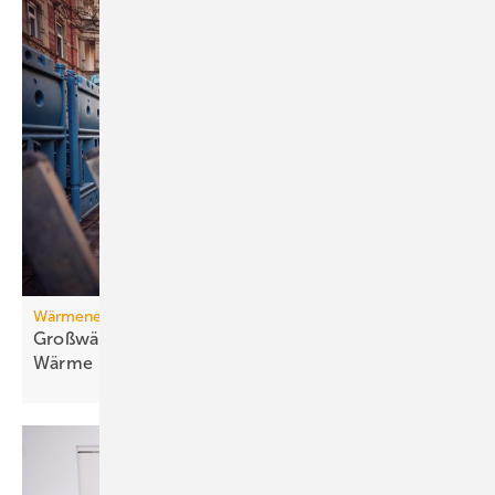
Wärmenetz
Großwärmepumpen: Weg­be­rei­ter für fossil­freie
Wär­me