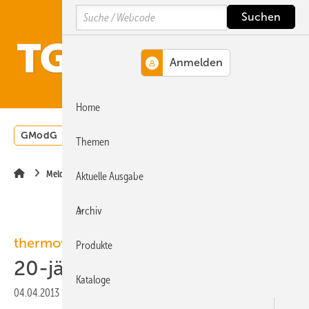
Springe
Springe
Springe
Search
auf
auf
auf
Hauptinhalt
Hauptmenü
SiteSearch
MENÜ
Home
GModG
Wärmepumpe
Heizungsförderung
Energ
Themen
Meldungen
Aktuelle Ausgabe
Archiv
thermowave
Produkte
20-jähriges Firmenjubiläum
Kataloge
04.04.2013
|
Veröffentlicht in
Ausgabe 04-2013
|
Druckvorschau