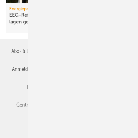
Energiepolitik
EEG-Reform: Wirt­schaft­lich­keit von PV-Dach­an­
lagen
gefährdet
Abo- & Leserservice
AGB
Alle Inhalte chronologisch
Anmelden
Anmeldung & Registrierung
Datenschutz
Editor's choice
E-Paper
Fachbeiträge
Gentner Verlag
Impressum
Karriere bei Gentner
Team
Mediaservice