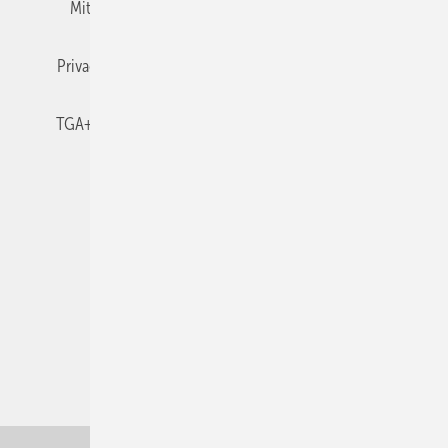
Mitgliedschaften und Engagement
Newsletter
Privacy Manager
RSS-Feed
TGA+E abonnieren
TGA+E-WissensCheck
Veranstaltungen / Webinare
© 2026 TGA+E Fachplaner