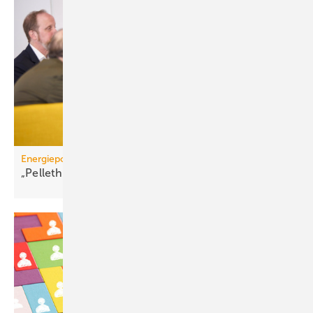
Energiepolitik
„Pelletheizungen sind gelebte
Frei­heits­energie“