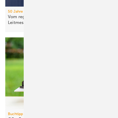
50 Jahre IFH/Intherm
Vom regionalen Bran­chen­treff zur süd­deut­schen
Leit­messe
Buchtipp