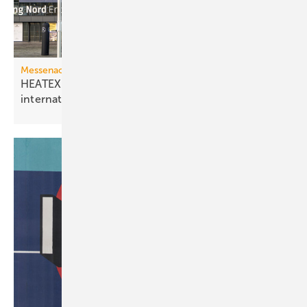
Messenachlese
HEATEXPO 2025: Besucherplus und
internationales
Wachstum