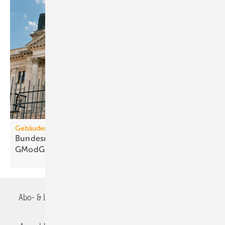
Gebäudemodernisierungsgesetz
Bundesrats­aus­schüsse: 67 Kritik­punkte zum
GModG-Entwurf
Abo- & Leserservice
AGB
Alle Inhalte chronologisch