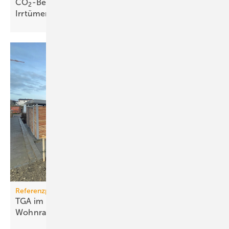
CO
-Bepreisung: neues Buch wider­legt 5 zent­rale
2
Irr­tümer
Referenzprojekt
TGA im Modulbau: Raum­kli­ma für be­zahl­ba­ren
Wohn­raum