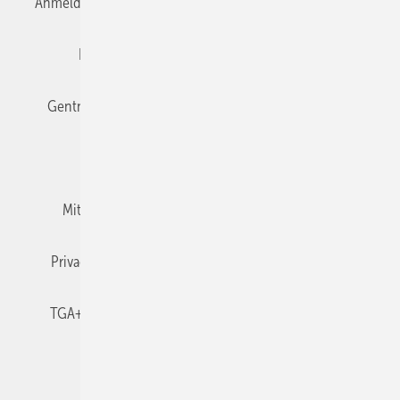
Anmelden
Anmeldung & Registrierung
Datenschutz
Editor's choice
E-Paper
Fachbeiträge
Gentner Verlag
Impressum
Karriere bei Gentner
Team
Mediaservice
Mitgliedschaften und Engagement
Newsletter
Privacy Manager
RSS-Feed
TGA+E abonnieren
TGA+E-WissensCheck
Veranstaltungen / Webinare
© 2026 TGA+E Fachplaner