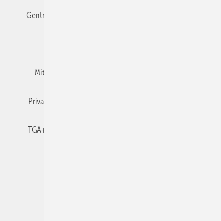
Gentner Verlag
Impressum
Karriere bei Gentner
Team
Mediaservice
Mitgliedschaften und Engagement
Newsletter
Privacy Manager
RSS-Feed
TGA+E abonnieren
TGA+E-WissensCheck
Veranstaltungen / Webinare
© 2026 TGA+E Fachplaner