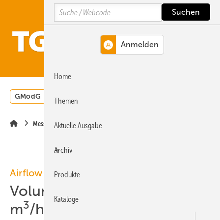
Springe
Springe
Springe
Search
auf
auf
auf
Hauptinhalt
Hauptmenü
SiteSearch
MENÜ
Home
GModG
Wärmepumpe
Heizungsförderung
Energ
Themen
Messgeräte
Aktuelle Ausgabe
Archiv
Airflow
Produkte
Volumenströme bis 400
Kataloge
3
m
/h messen