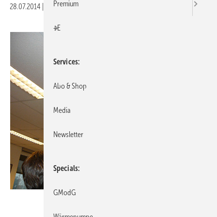
Premium
28.07.2014
|
Veröffentlicht in
Ausgabe 08-2014
|
Druckvorschau
+E
Services
Abo & Shop
Media
Newsletter
Specials
GModG
Bild: Airflow
Wärmepumpe