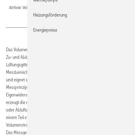
Airflow: Volumenstrommessgerät DIFF Automatic.
Heizungsförderung
Energiepreise
Das Volumenstrommessgerät DIFF Automatic von Airflow kann für die
Zu- und Abluftmengenmessung an Drall- und Schlitzauslässen,
Lüftungsgittern sowie Tellerventilen verwendet werden. Mit einem
3
Messbereich von 10 bis 400 m
/h deckt es ein großes Spektrum ab
und eignet sich auch zur Erfassung kleinster Luftströme. Das
Messprinzip basiert auf der Nulldruck-Methode, die den
Eigenwiderstand automatisch kompensiert: Ein eingebauter Ventilator
erzeugt die notwendige Druckdifferenz. Da somit die Messung den Zu-
oder Abluftstrom nicht beeinträchtigt, können auch Messungen an
einem Teil eines großen Gitters vorgenommen werden. Der
Volumenstrom des Lüftungsgitters wird nach 10 bis 15 s angezeigt.
Das Messgerät erkennt dabei die Richtung des Luftstroms und zeigt