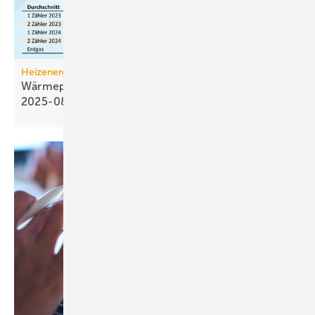
Heizenergiekosten
Wärmepumpen­strom-/Gas­preis-Baro­meter
2025-08