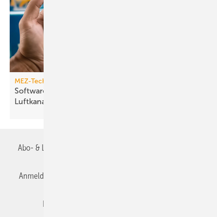
MEZ-Technik
Softwarelösung zum Aufmessen von
Luftkanalbauteilen
Abo- & Leserservice
AGB
Alle Inhalte chronologisch
Anmelden
Anmeldung & Registrierung
Datenschutz
Editor's choice
E-Paper
Fachbeiträge