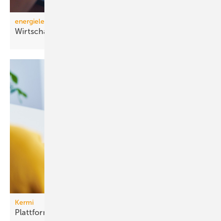
energielenker
Wirtschaftlichkeitsrechner für
HEMS
Kermi
Plattform QualityBIM mit
3D-Modellen