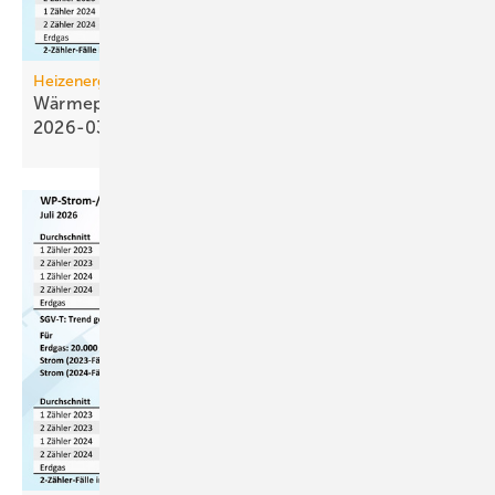
Heizenergiekosten
Wärmepumpen­strom-/Gas­preis-Baro­meter
2026-03