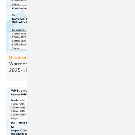
Heizenergiekosten
Wärmepumpen­strom-/Gas­preis-Baro­meter
2025-12