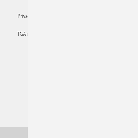
Privacy Manager
RSS-Feed
TGA+E abonnieren
TGA+E-WissensCheck
Veranstaltungen / Webinare
© 2026 TGA+E Fachplaner
Nach oben