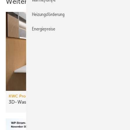
Weitere Inhalte
Heizungsförderung
Energiepreise
KWC Professional
3D-Waschtisch-Konfigurator