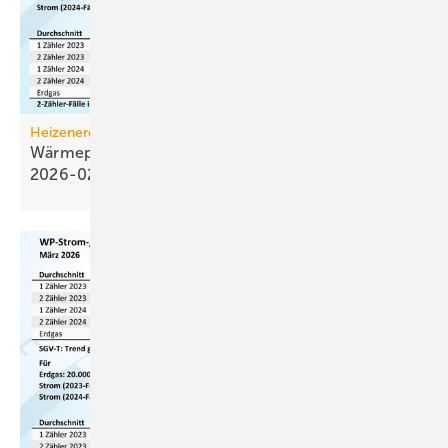
Heizenergiekosten
Wärmepumpen­strom-/Gas­preis-Baro­meter
2026-02