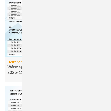
Heizenergiekosten
Wärmepumpen­strom-/Gas­preis-Baro­meter
2025-11