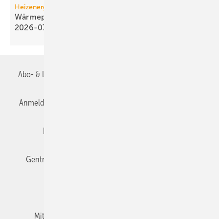
Heizenergiekosten
Wärmepumpen­strom-/Gas­preis-Baro­meter
2026-07
Abo- & Leserservice
AGB
Alle Inhalte chronologisch
Anmelden
Anmeldung & Registrierung
Datenschutz
Editor's choice
E-Paper
Fachbeiträge
Gentner Verlag
Impressum
Karriere bei Gentner
Team
Mediaservice
Mitgliedschaften und Engagement
Newsletter