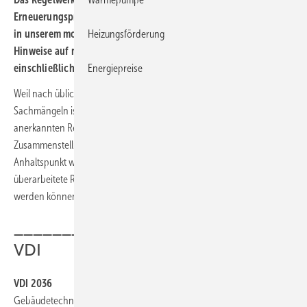
Erneuerungsprozess. Damit Sie die Übersicht behalten, haben wir
Heizungsförderung
in unserem monatlichen Infodienst des TGAnewsletters 29
Hinweise auf neue bzw. aktualisierte Publikationen bis
Energiepreise
einschließlich Juli 2022 berücksichtigt.
Weil nach üblichen VOB/B-Verträgen eine Leistung nur frei von
Sachmängeln ist, wenn sie zum Zeitpunkt der Abnahme den
anerkannten Regeln der Technik entspricht, weisen wir bei unserer
Zusammenstellung auch auf Entwürfe hin. Sie geben einen
Anhaltspunkt wo Überarbeitungsbedarf besteht, bzw. wo neue oder
überarbeitete Regeln demnächst zu anerkannten Regeln der Technik
werden können.
______________________________
VDI
VDI 2036
Gebäudetechnische Anlagen mit Fernwärme, Juli 2022