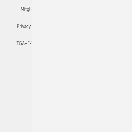
Mitgliedschaften und Engagement
Newsletter
Privacy Manager
RSS-Feed
TGA+E abonnieren
TGA+E-WissensCheck
Veranstaltungen / Webinare
© 2026 TGA+E Fachplaner