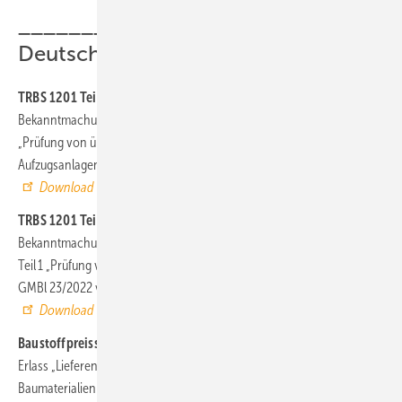
______________________________
Deutschland
TRBS 1201 Teil 4 (Änderung)
Bekanntmachung vom 4. Mai 2022 der Änderung der TRBS 1201 Teil 4
„Prüfung von überwachungsbedürftigen Anlagen – Prüfung von
Aufzugsanlagen“, GMBl 23/2022 vom 18. Juli 2022, Seite 526
Download auf www.baua.de
TRBS 1201 Teil 1 (Berichtigung)
Bekanntmachung vom 14. Juni 2022 zur Berichtigung der TRBS 1201
Teil 1 „Prüfung von Anlagen in explosionsgefährdeten Bereichen“,
GMBl 23/2022 vom 18. Juli 2022, Seite 530
Download auf www.baua.de
Baustoffpreissteigerungs-Erlass
Erlass „Lieferengpässe und Preissteigerungen wichtiger
Baumaterialien als Folge des Ukraine-Kriegs“ vom 22. Juni 2022, GMBl