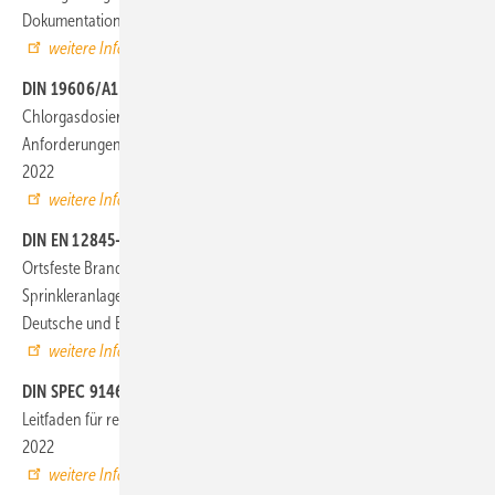
Dokumentation, Juli 2022
weitere Infos auf www.beuth.de
DIN 19606/A1 (Entwurf)
Chlorgasdosieranlagen zur Wasseraufbereitung – Technische
Anforderungen an den Anlagenaufbau und Betrieb; Änderung A1, Juli
2022
weitere Infos auf www.beuth.de
DIN EN 12845-3 (Entwurf)
Ortsfeste Brandbekämpfungsanlagen – Automatische
Sprinkleranlagen – Teil 3: Leitfaden für Erdbebensicherungen;
Deutsche und Englische Fassung prEN 12845-3:2022, Juli 2022
weitere Infos auf www.beuth.de
DIN SPEC 91468 (Entwurf)
Leitfaden für ressourceneffiziente Stadtquartiere [Verfahren: PAS], Juli
2022
weitere Infos auf www.beuth.de