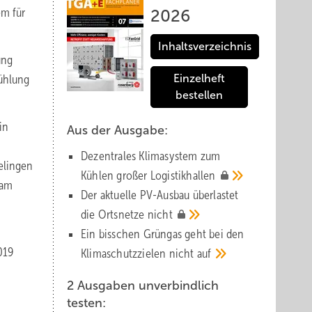
em für
2026
Inhaltsverzeichnis
ung
ühlung
Einzelheft
bestellen
in
Aus der Ausgabe:
Dezentrales Klimasystem zum
gelingen
Kühlen großer
Logistik­hallen
 am
Der aktuelle PV-Ausbau über­lastet
die Orts­netze
nicht
Ein bisschen Grüngas geht bei den
019
Klima­schutz­zielen nicht
auf
2 Ausgaben unverbindlich
testen: