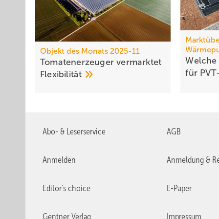
Marktübe
Wärmep
Objekt des Monats 2025-11
Welche
Tomatenerzeuger vermarktet
für PVT
Flexibilität
Abo- & Leserservice
AGB
Anmelden
Anmeldung & Re
Editor's choice
E-Paper
Gentner Verlag
Impressum