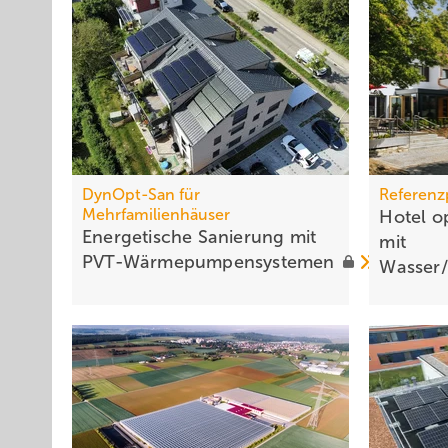
DynOpt-San für
Referenz
Mehrfamilienhäuser
Hotel op
Energetische Sanierung mit
mit
PVT-Wärmepumpensystemen
Wasser