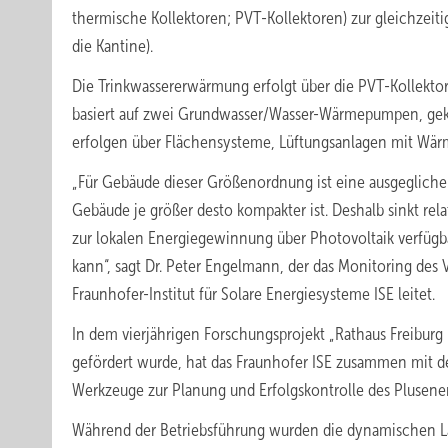
thermische Kollektoren; PVT-Kollektoren) zur gleichzeit
die Kantine).
Die Trinkwassererwärmung erfolgt über die PVT-Kollekto
basiert auf zwei Grundwasser/Wasser-Wärmepumpen, gek
erfolgen über Flächensysteme, Lüftungsanlagen mit Wär
„Für Gebäude dieser Größenordnung ist eine ausgeglichen
Gebäude je größer desto kompakter ist. Deshalb sinkt rela
zur lokalen Energiegewinnung über Photovoltaik verfügbar
kann“, sagt Dr. Peter Engelmann, der das Monitoring de
Fraunhofer-Institut für Solare Energiesysteme ISE leitet.
In dem vierjährigen Forschungsprojekt „Rathaus Freibur
gefördert wurde, hat das Fraunhofer ISE zusammen mit d
Werkzeuge zur Planung und Erfolgskontrolle des Plusene
Während der Betriebsführung wurden die dyna­mischen Las