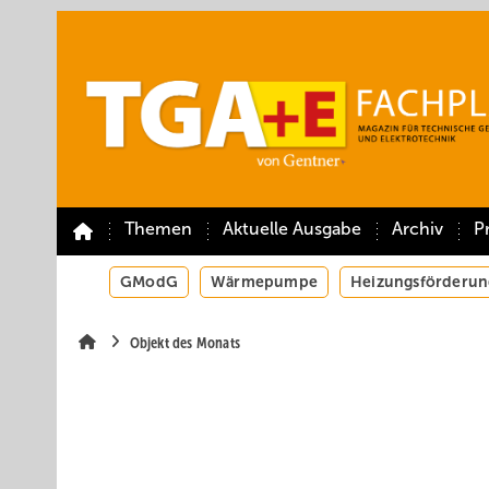
Springe
Springe
Springe
auf
auf
auf
Hauptinhalt
Hauptmenü
SiteSearch
Themen
Aktuelle Ausgabe
Archiv
P
GModG
Wärmepumpe
Heizungsförderun
Objekt des Monats