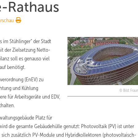
e-Rathaus
rschau
s im Stühlinger“ der Stadt
it der Zielsetzung Netto-
lanz soll es genauso viel
auf benötigt.
rverordnung (EnEV) zu
chtung und Kühlung
Bild: Frau
ere für Arbeitsgeräte und EDV,
thalten.
waltungsgebäude Platz für
rd die gesamte Gebäudehülle genutzt: Photovoltaik (PV) ist unter
n sich zusätzlich PV-Module und Hybridkollektoren (photovoltaisch-