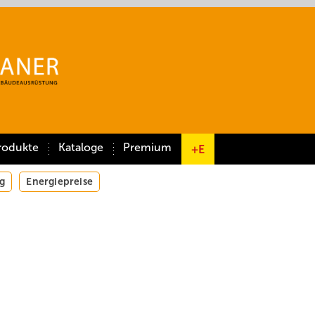
rodukte
Kataloge
Premium
+E
g
Energiepreise