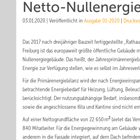
Netto-Nullenergi
03.01.2020
|
Veröffentlicht in
Ausgabe 01-2020
|
Druckvo
Das 2017 nach dreijähriger Bauzeit fertiggestellte „Rathau
Freiburg ist das europaweit größte öffentliche Gebäude m
Nullenergiegebäude. Das heißt, der Jahresprimärenergiebi
Energie zur Verfügung stellen, wie es selbst im Jahresverl
Für die Primärenergiebilanz wird der nach Energieeinspa
betrachtende Energiebedarf für Heizung, Lüftung, Beleu
berücksichtigt. Der nutzungsabhängige Bedarf, insbesond
sowie die angeschlossene Kita und Kantine sind nicht en
2
Auf einer Nettogrundfläche von 22 650 m
bietet das Ver
840 Mitarbeiter. Für die Energiegewinnung am Gebäude wi
anderem in die Fassade integriert, auf dem Dach befinde