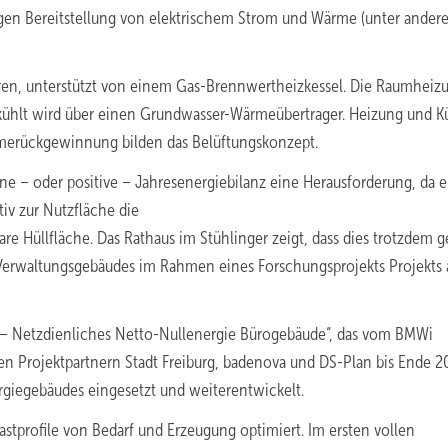
igen Bereitstellung von elektrischem Strom und Wärme (unter ander
ren, unterstützt von einem Gas-Brennwertheizkessel. Die Raumheiz
ühlt wird über einen Grundwasser-Wärmeübertrager. Heizung und K
merückgewinnung bilden das Belüftungskonzept.
e – oder positive – Jahresenergiebilanz eine Herausforderung, da e
tiv zur Nutzfläche die
e Hüllfläche. Das Rathaus im Stühlinger zeigt, dass dies trotzdem 
s Verwaltungsgebäudes im Rahmen eines Forschungsprojekts Projekts
g – Netz­dienliches Netto-Nullenergie Bürogebäude“, das vom BMWi
en Projektpartnern Stadt Freiburg, badenova und DS-Plan bis Ende 2
rgiegebäudes eingesetzt und weiterentwickelt.
tprofile von Bedarf und Erzeugung optimiert. Im ersten vollen