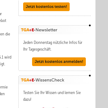
Jetzt kostenlos testen!
ur
ebot
Newsletter
en die
Jeden Donnerstag nützliche Infos für
Ihr Tagesgeschäft.
6.1 wird
Jetzt kostenlos anmelden!
igt.
WissensCheck
ermie
Testen Sie Ihr Wissen und lernen Sie
den
dazu!