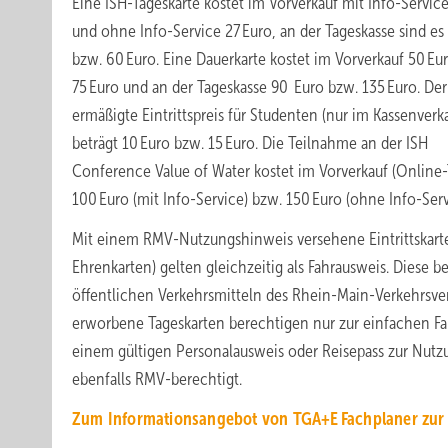
Eine ISH-Tageskarte kostet im Vorverkauf mit Info-Service
und ohne Info-Service 27 Euro, an der Tageskasse sind es
bzw. 60 Euro. Eine Dauerkarte kostet im Vorverkauf 50 Eu
75 Euro und an der Tageskasse 90 Euro bzw. 135 Euro. Der
ermäßigte Eintrittspreis für Studenten (nur im Kassenverk
beträgt 10 Euro bzw. 15 Euro. Die Teilnahme an der ISH
Conference Value of Water kostet im Vorverkauf (Online-
100 Euro (mit Info-Service) bzw. 150 Euro (ohne Info-Serv
Mit einem RMV-Nutzungshinweis versehene Eintrittskar
Ehrenkarten) gelten gleichzeitig als Fahrausweis. Diese b
öffentlichen Verkehrsmitteln des Rhein-Main-Verkehrsver
erworbene Tageskarten berechtigen nur zur einfachen Fah
einem gültigen Personalausweis oder Reisepass zur Nutzu
ebenfalls RMV-berechtigt.
Zum Informationsangebot von TGA+E Fachplaner zur