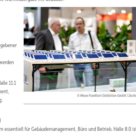
gegebener
 werden
alle 11.1
ment,
Messe Frankfurt Exhibition GmbH / Joch
g.
d
m essentiell für Gebäudemanagement, Büro und Betrieb. Halle 8.0 is