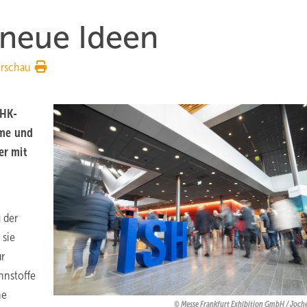
 neue Ideen
rschau
SHK-
rme und
er mit
 der
 sie
r
nnstoffe
ne
Messe Frankfurt Exhibition GmbH / Joch