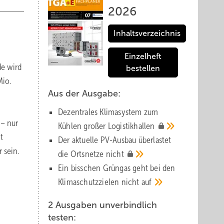
2026
Inhaltsverzeichnis
Einzelheft
de wird
bestellen
Mio.
Aus der Ausgabe:
Dezentrales Klimasystem zum
 – nur
Kühlen großer
Logistik­hallen
t
Der aktuelle PV-Ausbau über­lastet
 sein.
die Orts­netze
nicht
Ein bisschen Grüngas geht bei den
Klima­schutz­zielen nicht
auf
2 Ausgaben unverbindlich
testen: