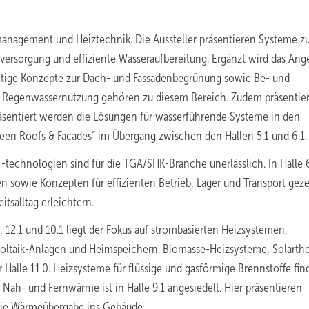
anagement und Heiztechnik. Die Aussteller präsentieren Systeme z
versorgung und effiziente Wasseraufbereitung. Ergänzt wird das Ang
tige Konzepte zur Dach- und Fassadenbegrünung sowie Be- und
d Regenwassernutzung gehören zu diesem Bereich. Zudem präsentier
räsentiert werden die Lösungen für wasserführende Systeme in den
Green Roofs & Facades“ im Übergang zwischen den Hallen 5.1 und 6.1.
-technologien sind für die TGA/SHK-Branche unerlässlich. In Halle 
 sowie Konzepten für effizienten Betrieb, Lager und Transport geze
tsalltag erleichtern.
, 12.1 und 10.1 liegt der Fokus auf strombasierten Heizsystemen,
ltaik-Anlagen und Heimspeichern. Biomasse-Heizsysteme, Solarth
alle 11.0. Heizsysteme für flüssige und gasförmige Brennstoffe fin
Nah- und Fernwärme ist in Halle 9.1 angesiedelt. Hier präsentieren
 die Wärmeübergabe ins Gebäude.