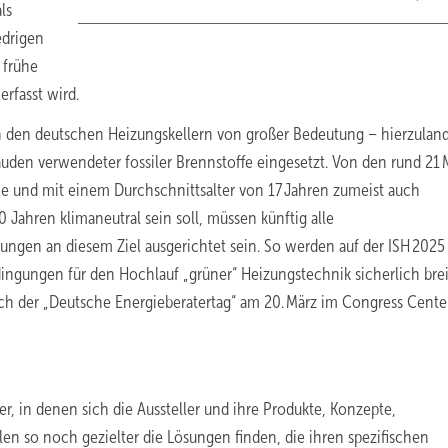
ls
edrigen
 frühe
rfasst wird.
in den deutschen Heizungskellern von großer Bedeutung – hierzulan
uden verwendeter fossiler Brennstoffe eingesetzt. Von den rund 21 
he und mit einem Durchschnittsalter von 17 Jahren zumeist auch
0 Jahren klimaneutral sein soll, müssen künftig alle
ngen an diesem Ziel ausgerichtet sein. So werden auf der ISH 2025
gungen für den Hochlauf „grüner“ Heizungstechnik sicherlich brei
uch der „Deutsche Energieberatertag“ am 20. März im Congress Center
, in denen sich die Aussteller und ihre Produkte, Konzepte,
len so noch gezielter die Lösungen finden, die ihren spezifischen