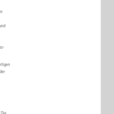
er
 und
ss-
rtigen
der
 Die