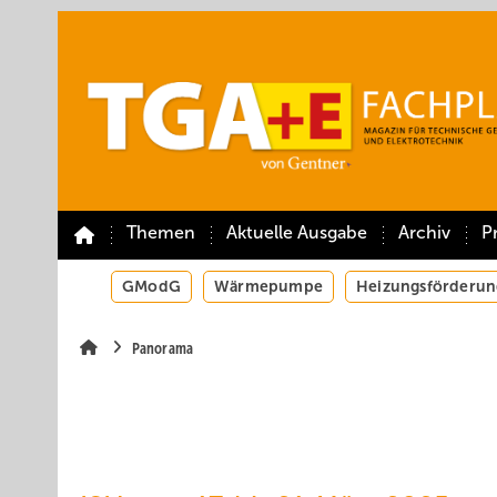
Springe
Springe
Springe
auf
auf
auf
Hauptinhalt
Hauptmenü
SiteSearch
Themen
Aktuelle Ausgabe
Archiv
P
GModG
Wärmepumpe
Heizungsförderun
Panorama