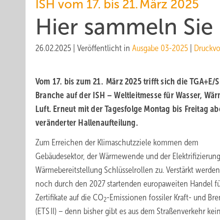
ISH vom 17. bis 21. März 2025
Hier sammeln Sie
26.02.2025
|
Veröffentlicht in
Ausgabe 03-2025
|
Druckvo
Vom 17. bis zum 21. März 2025 trifft sich die TGA+E/
Branche auf der ISH – Weltleitmesse für Wasser, Wä
Luft. Erneut mit der Tagesfolge Montag bis Freitag ab
veränderter Hallenaufteilung.
Zum Erreichen der Klimaschutzziele kommen dem
Gebäudesektor, der Wärmewende und der Elektrifizierung
Wärmebereitstellung Schlüsselrollen zu. Verstärkt werden
noch durch den 2027 startenden europaweiten Handel fü
Zertifikate auf die CO
-Emissionen fossiler Kraft- und Bre
2
(ETS II) – denn bisher gibt es aus dem Straßenverkehr kei