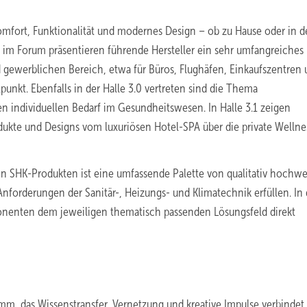
omfort, Funktionalität und modernes Design – ob zu Hause oder in d
1 und im Forum präsentieren führende Hersteller ein sehr umfangreiches
d gewerblichen Bereich, etwa für Büros, Flughäfen, Einkaufszentren
punkt. Ebenfalls in der Halle 3.0 vertreten sind die Thema
en individuellen Bedarf im Gesundheitswesen. In Halle 3.1 zeigen
kte und Designs vom luxuriösen Hotel-SPA über die private Wellne
on SHK-Produkten ist eine umfassende Palette von qualitativ hochwe
nforderungen der Sanitär-, Heizungs- und Klimatechnik erfüllen. In 
onenten dem jeweiligen thematisch passenden Lösungsfeld direkt
m, das Wissenstransfer, Vernetzung und kreative Impulse verbindet.