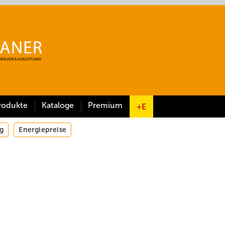
rodukte
Kataloge
Premium
+E
g
Energiepreise