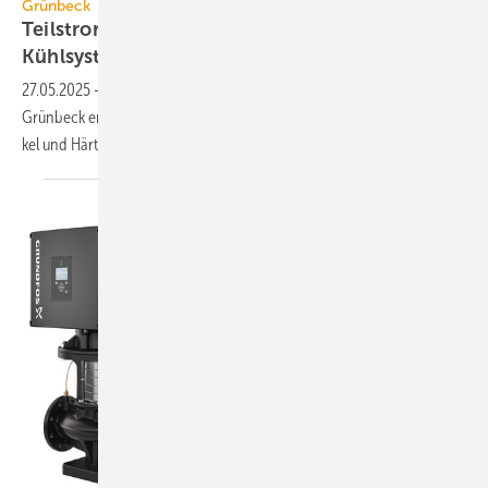
Grünbeck
Teilstromfilter für Anlagen­wasser in Heiz- und
Kühlsystemen
27.05.2025
-
Die Teil­strom­filtern der Baureieh varioliQ:LB von
Grünbeck ent­fer­nen voll­auto­ma­tisch mo­bile Schmutz- und Rost­par­ti­
kel und Härte­bild­ner aus
Kreis­lauf­wasser.