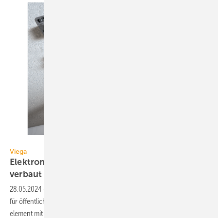
Viega
Viega
Elektronische Duscheinheit wird unsichtbar
verbaut
28.05.2024
-
Bei der „AquaVip-Dusch­ein­heit elek­tro­nisch“ von Viega
für öffent­li­che Duschen sieht man vor der Wand le­dig­lich das Bedien­
e­le­ment mit
Ambiente­be­leuch­tung.