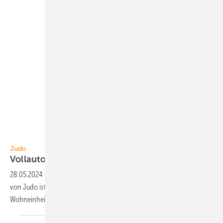
Judo Wasseraufbereitung
Judo
Vollautomatische
Enthärtungsanlage
28.05.2024
-
Die voll­auto­ma­ti­sche Ent­härtungs­an­la­ge i-soft PRO L
von Judo ist für die 24/7-Bereit­stel­lung von Weich­wasser für bis zu 10
Wohn­ein­heiten
geeignet.