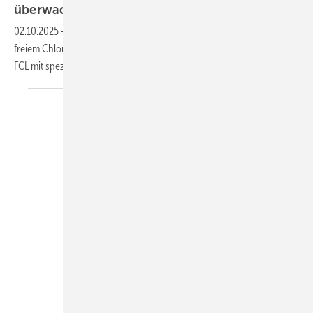
über­wachen
02.10.2025
-
ProMinent hat zur Über­wachung der Ab­wesen­heit von
freiem Chlor das platte­mon­tierte Über­wachungs­system Dulcozero
FCL mit speziellem Algo­rithmus
konzipiert.
Grünbeck