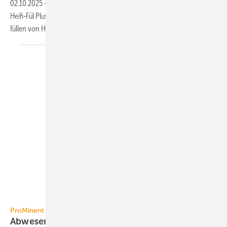
02.10.2025
-
Das Heifi Pure Set von Judo kom­bi­niert die Füll­armatur
Heifi-Fül Plus und die Ent­salzungs­ein­heit Heifi-Füllblock Pure zum Be­
füllen von
Hei­zungen.
ProMinent
ProMinent
Abwesenheit von freiem Chlor sicher