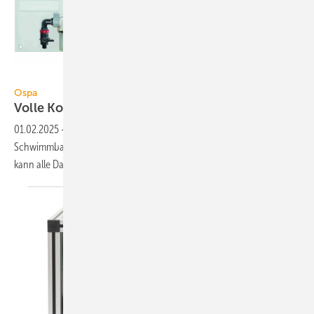
Ospa
Ospa
Volle Kontrolle über die
Pooltechnik
01.02.2025
-
Die Steuerung BlueControl 5 Web von Ospa
Schwimmbadtechnik kontrolliert Wasser­qualität und Pool­tech­nik und
kann alle Daten auf ein Smartphone
schicken.