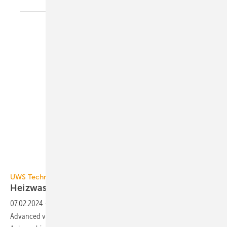
UWS Technologie / Tobias Vogt
UWS Technologie
3
Heizwasseraufbereitung für Anlagen bis 40
m
07.02.2024
-
Die Heizwasser­aufbereitungs­anlage Heaty Racun 100
Advanced von UWS Technologie kann mobil oder stationär für
3