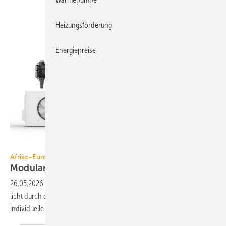
Heizungsförderung
Energiepreise
Afriso-Euro-Index
Afriso-Euro-Index
Modularer
Zonenverteiler
26.05.2026
-
Der Zonenverteiler HSM von Afriso-Euro-Index ermög­
licht durch das Um­stecken der System- und Entlüftungs­kompo­nenten
indivi­duelle
Kessel­verteiler.