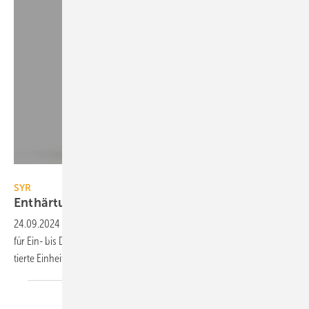
Sasserath
SYR
Enthärtungsanlage für kleine
Häuser
24.09.2024
-
Die Ent­härtungs­an­la­ge NeoSoft 2500 Connect von Syr
für Ein- bis Drei­fa­mi­lien­häu­ser ist durch ihre an­schluss­fer­tig vor­mon­
tier­te Ein­heit schnell
in­stal­liert.