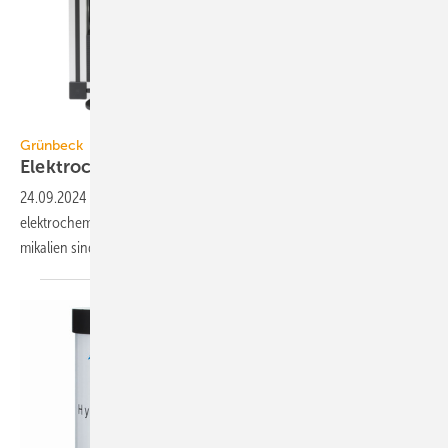
Grünbeck
Grünbeck
Elektrochemische Entsalzung per
Deionisation
24.09.2024
-
Für die Ent­salzungs­anlage ionliQ hat Grünbeck ein
elektro­che­misches Ver­fah­ren ent­wickelt. Zu­ga­ben von Salz oder Che­
mi­ka­lien sind nicht
er­for­der­lich.