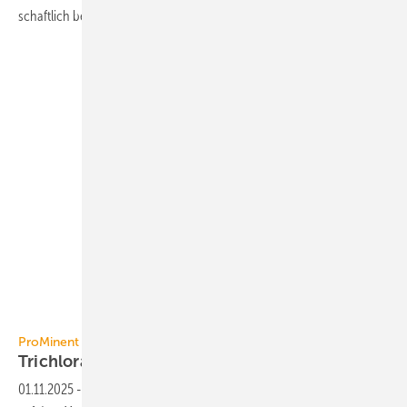
schaft­lich be­trieben wer­den
können.
ProMinent
ProMinent
Trichloramin in Echtzeit
überwachen
01.11.2025
-
Der Dulcometer AirGuard von ProMinent ist das einzige