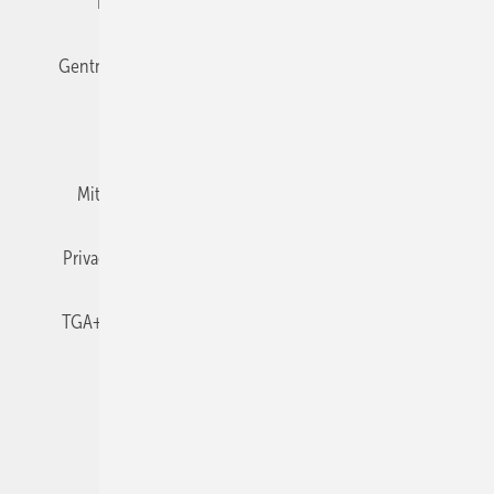
Editor's choice
E-Paper
Fachbeiträge
Gentner Verlag
Impressum
Karriere bei Gentner
Team
Mediaservice
Mitgliedschaften und Engagement
Newsletter
Privacy Manager
RSS-Feed
TGA+E abonnieren
TGA+E-WissensCheck
Veranstaltungen / Webinare
© 2026 TGA+E Fachplaner