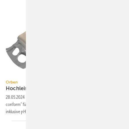
Orben
Orben
Hochleistungsharz als
Sackware
28.05.2024
-
Orben bietet sein Mischbettharz „Thermion 2035 pH
conform“ für die Heizungswasseraufbereitung im Bypass-Verfahren
inklusive pH-Wert-Regulierung in Säcken mit 4, 6, 9,5 und 23 l
an.