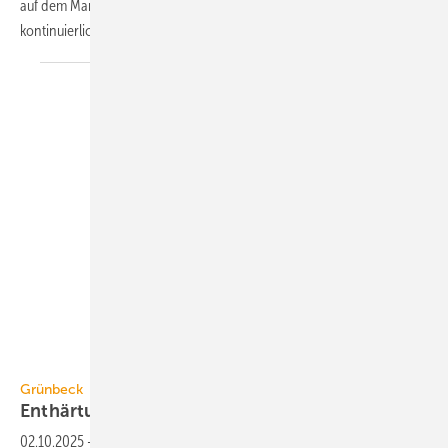
auf dem Markt erhältliche Mess­system, das Trichloramin in der Luft
konti­nu­ierlich und prä­zise
misst.
Grünbeck
Grünbeck
Enthärtungsanlagen für bis zu 30
Personen
02.10.2025
-
Die Ent­härtungs­anlage softliQ:ME von Grünbeck ist für