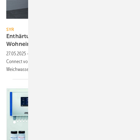
Hans Sasserath
SYR
Enthärtungsanlagen für bis zu 25
Wohneinheiten
27.05.2025
-
Die anschlussfertige Enthärtungsanlage NeoSoft 8000
Connect von SYR versorgt bis zu 25 Wohneinheiten mit
Weichwasser.