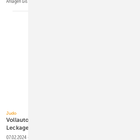
Anlagen bis 40 m
Inhalt eingesetzt
werden.
Judo Wasseraufbereitung
Judo
Vollautomatische Enthärtungsanlage mit
Leckageschutz
07.02.2024
-
Die Enthärtungsanlage i-soft K Safe+ von Judo bietet