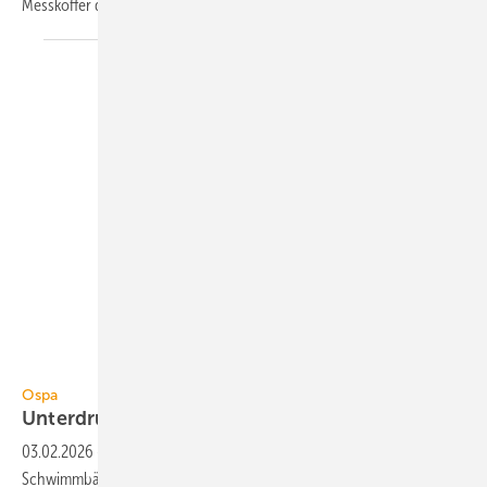
Messkoffer direkt
befestigen.
Ospa
Ospa
3
Unterdruck-Filteranlagen bis 165
m
/h
03.02.2026
-
Ospa hat Unterdruck-Filteranlagen für kommu­nale
Schwimm­bäder ent­wickelt, die sehr platz­spa­rend ver­baut und wirt­