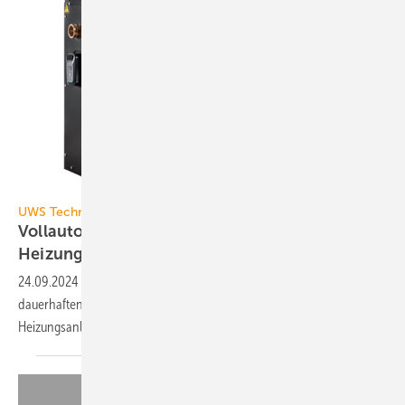
UWS Technologie
UWS Technologie
Vollautomatische Bypass-Filtration für
Heizungsanlagen
24.09.2024
-
Der MAGella Side Stream Filter ist eine Filter­ein­heit zur
dauer­haf­ten Fil­trie­rung des An­lagen­was­sers im Bypass-Ver­fah­ren von
Heiz­ungs­an­la­gen.