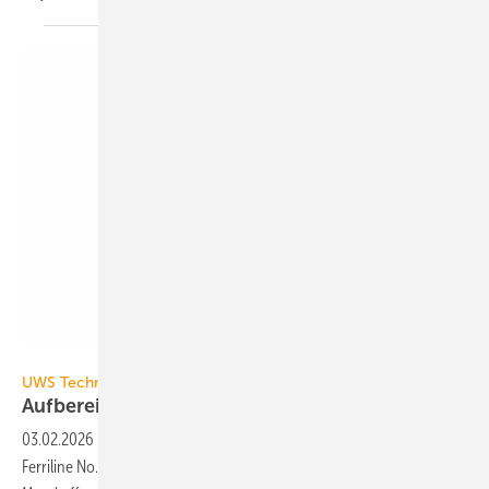
UWS Technologie
UWS Technologie
Aufbereitung und Messung
vereint
03.02.2026
-
An den mobilen UWS-Aufbereitungsgeräten Heaty
Ferriline No. 2 und Heaty Profiline No. 2 lässt sich der WaterBoy-