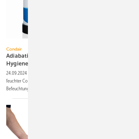
Condair
Condair
Adiabatische Luftbefeuchtung mit
HygienePlus-Verfahren
24.09.2024
-
Basis des HygienePlus-Konzeptes für den Hybrid-Luft­be­
feuch­ter Condair DL ist die bedarfs­ge­recht­e Silber­ioni­sierung des
Be­feuchtungs­was­sers.