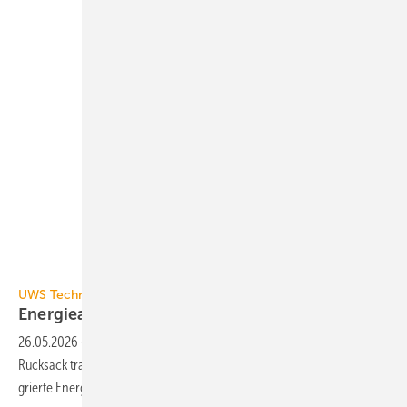
UWS Technologie
UWS Technologie
Energieautarkes
Füllgerät
26.05.2026
-
UWS Technologie hat sein Heaty Mobile, das wie einen
Ruck­sack trag­bare Füll­gerät für Heiz- und Kühl­wasser, um eine inte­
grierte Energie­ver­sorgung
erweitert.