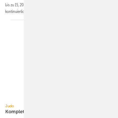
bis zu 15, 20 oder 30 Per­so­nen aus­ge­legt. Zwei Aus­tau­scher sorgen für
konti­nu­ier­lich weiches
Wasser.
Judo Wasseraufbereitung
Judo
Komplett-Set zur
Heizungsbefüllung