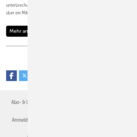
unter­brechungs­frei Wasser ohne Härte­schwan­kungen und verfügt
über ein
Mikrolecka­ge­schutz­system.
Mehr anzeigen
Teilen
Link kopieren
Abo- & Leserservice
AGB
Alle Inhalte chronologisch
Anmelden
Anmeldung & Registrierung
Datenschutz