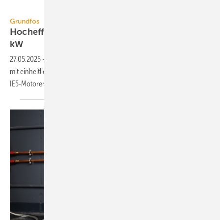
Grundfos
Grundfos
Hocheffiziente Inline-Baureihe von 0,25 bis 22
kW
27.05.2025
-
Die Inline-Pumpen-Baureihe TPE3 von Grundfos bietet
mit ein­heit­lichen Modellen Motor­leis­tungen von 0,25 bis 22 kW und
IE5-Motoren.