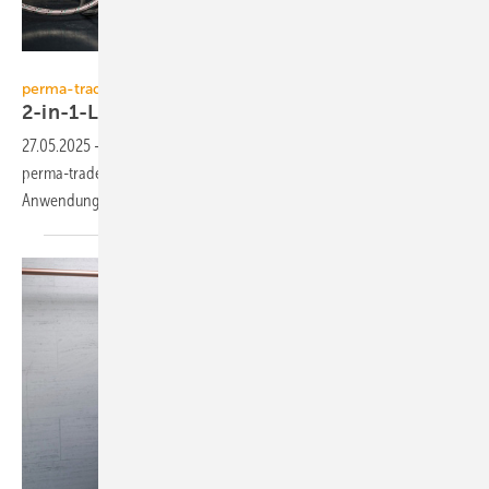
perma-trade / Florian Gerlach
perma-trade
2-in-1-Lösung zur
Anlagenwasseraufbereitung
27.05.2025
-
Die Anlagen­wasser­auf­be­rei­tung permasoftplus von
perma-trade kom­bi­niert Ent­sal­zung und Sauer­stoff­zeh­rung in einer
An­wen­dung.