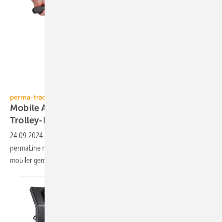
perma-trade
perma-trade
Mobile Anlagen­wasser­auf­bereitung im
Trolley-Format
24.09.2024
-
perma-trade hat die Inline-Heizungs­wasser­auf­be­rei­tung
permaLine mobil über Trans­port­rol­len und eine Zug­stan­ge noch
mobiler
ge­macht.