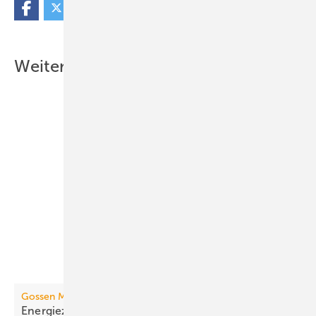
Weitere Inhalte
Gossen Metrawatt
Energiezähler mit
LoRaWAN-Funkschnittstelle