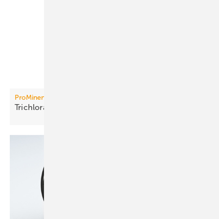
ProMinent
Trichloramin in Echtzeit
überwachen