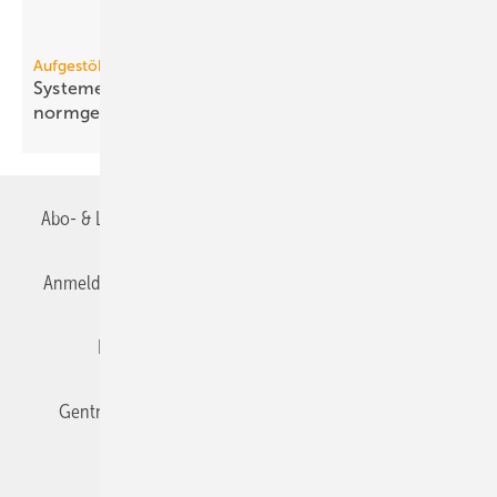
Aufgestöbert
Systeme für die TGA+E: druck­dicht, hy­gie­nisch,
norm­ge­recht
Abo- & Leserservice
AGB
Alle Inhalte chronologisch
Anmelden
Anmeldung & Registrierung
Datenschutz
Editor's choice
E-Paper
Fachbeiträge
Gentner Verlag
Impressum
Karriere bei Gentner
Team
Mediaservice