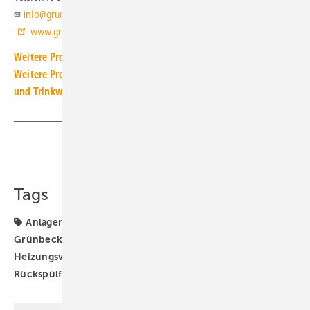
info@gruenbeck.de
www.gruenbeck.de
Weitere Produkt-Meldungen zum Thema Technische Armaturen
Weitere Produkt-Meldungen zum Thema Wasseraufbereitung
und Trinkwasserhygiene
Teilen
Link kopieren
Tags
Anlagenwasser
Anlagenwasseraufbereitung
Grünbeck
Heizungswasser
Heizungswasseraufbereitung
Produkte
Rückspülfilter
Wasseraufbereitung