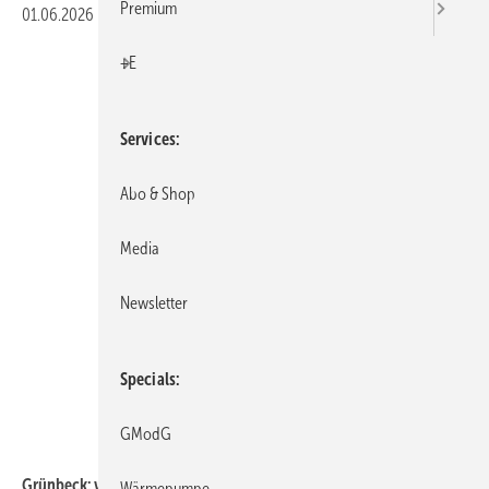
Premium
01.06.2026
|
Veröffentlicht in
Ausgabe 06-2026
|
Druckvorschau
+E
Services
Abo & Shop
Media
Newsletter
Specials
GModG
Grünbeck
Grünbeck: varioliQ:UF zur zweistufige Filtration im Teilstrom.
Wärmepumpe