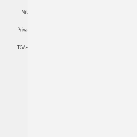
Mitgliedschaften und Engagement
Newsletter
Privacy Manager
RSS-Feed
TGA+E abonnieren
TGA+E-WissensCheck
Veranstaltungen / Webinare
© 2026 TGA+E Fachplaner