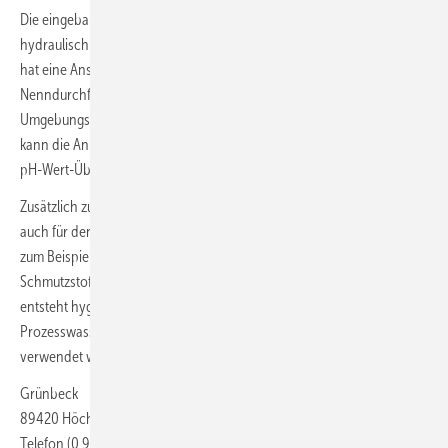
Die eingebaute Bypasspumpe ermöglicht einen einfachen und
hydraulisch unabhängigen Anschluss an das System. Die varioliQ:UF
hat eine Anschlussnennweite von DN 25 und kann bei einem
3
Nenndurchfluss von bis zu 3 m
/h betrieben werden. Die Wasser- und
Umgebungstemperatur darf zwischen 5 und 40 °C liegen. Optional
kann die Anlage auch mit einer integrierten Dosieranlage und einer
pH-Wert-Überwachung ausgestattet werden.
Zusätzlich zur Kreislaufaufbereitung ist die varioliQ:UF-Filteranlage
auch für den Einsatz mit alternativen Wasserquellen geeignet. So wird
zum Beispiel Regenwasser über die beiden Filterstufen von
Schmutzstoffen, Bakterien, Viren und Keimen befreit. Dadurch
entsteht hygienisch einwandfreies Wasser, das beispielsweise als
Prozesswasser, in Kühl- oder Klimasystemen oder zur Luftbefeuchtung
verwendet werden kann.
Grünbeck
89420 Höchstädt
Telefon (0 90 74) 4 10