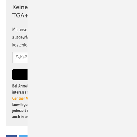
Keine Zeit? Kein Problem mit dem
TGA+E Newsletter!
Mit unserem Newsletter erhalten Sie regelmäßig von uns
ausgewählte Informationen und Neuigkeiten, gebündelt und
kostenlos direkt ins Postfach.
Bei Anmeldung zu diesem Newsletter bin ich damit einverstanden, über
interessante Verlags- und Online-Angebote
der Marken der Alfons W.
Gentner Verlag GmbH & Co. KG
informiert zu werden. Diese
Einwilligung kann ich jederzeit widerrufen und eine Abmeldung ist
jederzeit möglich. Informationen zum Umgang mit Daten finden Sie
auch in unserer
Datenschutzerklärung
.