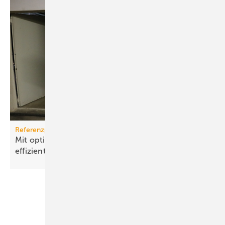
Referenzprojekt Grünbeck
Mit optimalem Kreis­lauf­wasser Nah­wärme­netz
effi­zient
betrei­ben