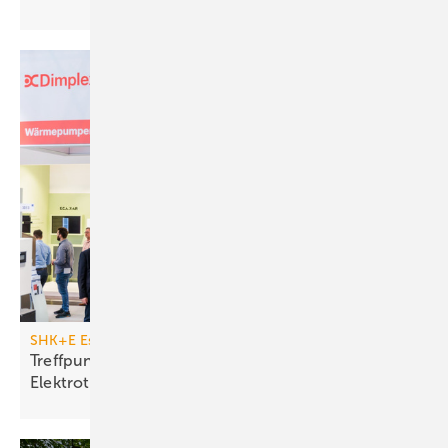
SHK+E Essen vom 17. bis 20. März 2026
Treffpunkt für Sanitär, Heizung, Klima und
Elektrotechnik