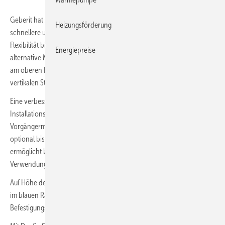
Geberit hat sein
Duofix-Installationselement
für eine flexiblere,
Heizungsförderung
schnellere und einfachere Montage weiterentwickelt. Für mehr
Flexibilität bieten die Vorwandelemente je Seite eine zusätzliche,
Energiepreise
alternative Montageposition für den Wandanker und stellen beidseitig
am oberen Rahmenende ausziehbare Laschen zur Befestigung am
vertikalen Ständerwerk zur Verfügung.
Eine verbesserte Konstruktion des Rahmens hat auch die Statik des
Installationselements optimiert. Dadurch ist im Vergleich zum
Vorgängermodell ein höherer Fußbodenaufbau bis 25 cm möglich,
optional bis 45 cm über Fußverlängerung. Die neue Konstruktion
ermöglicht bei allen Montageelementen für Wand-WCs die
Verwendung von WC-Becken mit bis zu 70 cm Ausladung.
Auf Höhe der WC-Befestigung und des Abgangsbogens befinden sich
im blauen Rahmen neue Höhenmarkierungen, um die Ablauf- und
Befestigungshöhen einfacher einmessen und einstellen zu können.