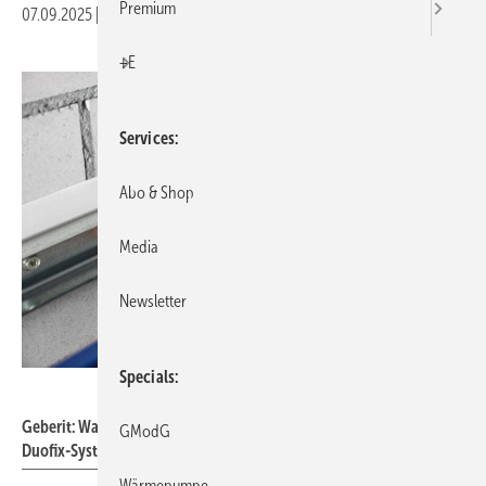
Premium
07.09.2025
|
Veröffentlicht in
Ausgabe 09-2025
|
Druckvorschau
+E
Services
Abo & Shop
Media
Newsletter
Specials
Geberit
Geberit: Wandankerbefestigung über eine 45°-Drehung in der
GModG
Duofix-Systemschiene.
Wärmepumpe