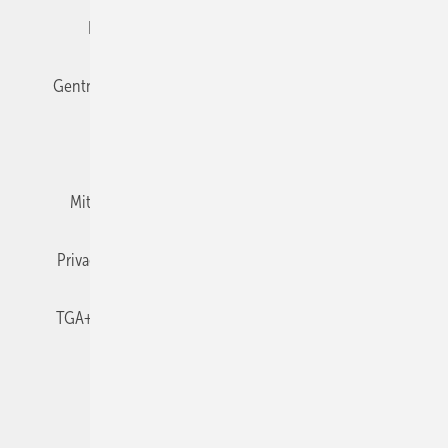
Editor's choice
E-Paper
Fachbeiträge
Gentner Verlag
Impressum
Karriere bei Gentner
Team
Mediaservice
Mitgliedschaften und Engagement
Newsletter
Privacy Manager
RSS-Feed
TGA+E abonnieren
TGA+E-WissensCheck
Veranstaltungen / Webinare
© 2026 TGA+E Fachplaner