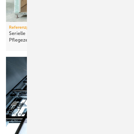
Referenzprojekt Geberit
Serielle Badfertigung im Pful­len­dor­fer
Pfle­ge­zen­trum