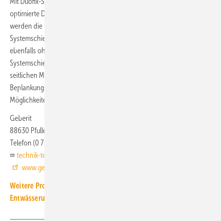
Mit Duofix-Systemschienen und -Systemständern entfaltet das
optimierte Duofix-Element sein volles Potenzial. Zur Bodenbefestigung
werden die Füße des Montageelements werkzeuglos in die
Systemschiene eingeklickt. Die Befestigung des Wandankers erfolgt
ebenfalls ohne Werkzeug mit einer 45°-Drehung in der
Systemschiene. Die ausziehbaren Befestigungslaschen lassen sich zur
seitlichen Montage am Ständerwerk verwenden. Eine optionale
Beplankungsauflage mit Systemschiene und -winkel ergänzt die
Möglichkeiten.
Geberit
88630 Pfullendorf
Telefon (0 75 52) 9 34 10 11
technik-telefon@geberit.com
www.geberit.de
Weitere Produkt-Meldungen zum Thema Installations- und
Entwässerungstechnik