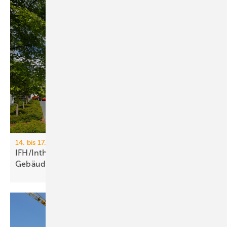
14. bis 17. April 2026, Messe Nürnberg
IFH/Intherm 2026: Sanitär-, Haus- und
Ge­bäu­de­tech­nik