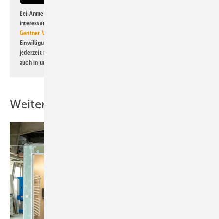
Bei Anmeldung zu diesem Newsletter bin ich damit einverstanden, über
interessante Verlags- und Online-Angebote
der Marken der Alfons W.
Gentner Verlag GmbH & Co. KG
informiert zu werden. Diese
Einwilligung kann ich jederzeit widerrufen und eine Abmeldung ist
jederzeit möglich. Informationen zum Umgang mit Daten finden Sie
auch in unserer
Datenschutzerklärung
.
Weitere Inhalte