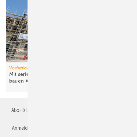
Vorfertigung
Mit serieller Badfertigung wirtschaftlicher
bauen
Abo- & Leserservice
AGB
Alle Inhalte chronologisch
Anmelden
Anmeldung & Registrierung
Datenschutz