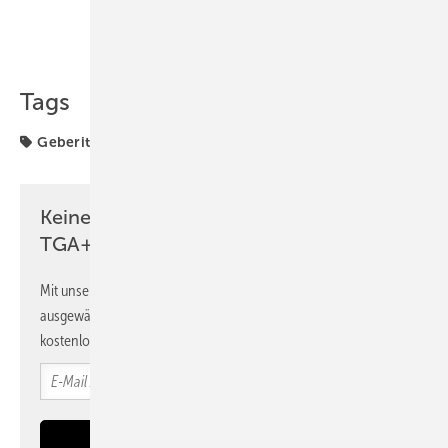
Teilen
Link kopieren
Tags
Geberit
Installationstechnik
Produkte
Keine Zeit? Kein Problem mit dem
TGA+E Newsletter!
Mit unserem Newsletter erhalten Sie regelmäßig von uns
ausgewählte Informationen und Neuigkeiten, gebündelt und
kostenlos direkt ins Postfach.