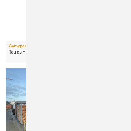
Gampper
Taupunktschutz für
Kühldecken