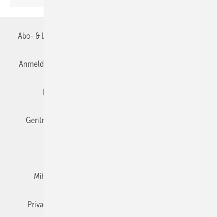
Abo- & Leserservice
AGB
Alle Inhalte chronologisch
Anmelden
Anmeldung & Registrierung
Datenschutz
Editor's choice
E-Paper
Fachbeiträge
Gentner Verlag
Impressum
Karriere bei Gentner
Team
Mediaservice
Mitgliedschaften und Engagement
Newsletter
Privacy Manager
RSS-Feed
TGA+E abonnieren