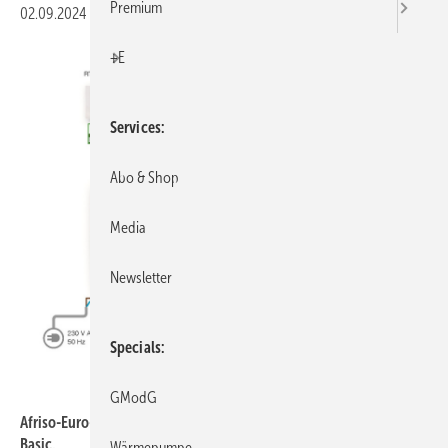
Premium
02.09.2024
|
Veröffentlicht in
Ausgabe 09-2024
|
Druckvorschau
+E
Services
Abo & Shop
Media
Newsletter
Specials
Afriso-Euro-Index
GModG
Afriso-Euro-Index: Einzelraum-Temperaturregelung CosiTherm
Basic.
Wärmepumpe