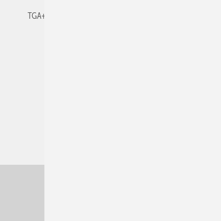
TGA+E-WissensCheck
Veranstaltungen / Webinare
© 2026 TGA+E Fachplaner
Nach oben