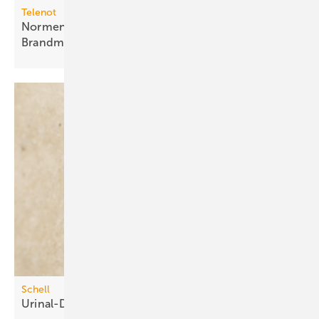
Telenot
Normenkonformer Fernzugriff auf
Brandmeldesysteme
Schell
Urinal-Druckspüler mit
Time-of-Flight-Sensor