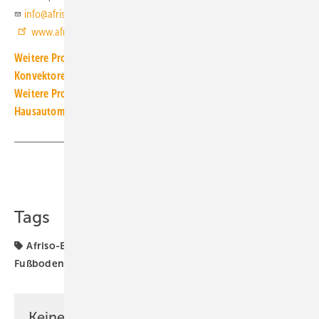
info@afriso.de
www.afriso.de
Weitere Produkt-Meldungen zum Thema Heiz- und Kühlflächen,
Konvektoren
Weitere Produkt-Meldungen zum Thema Gebäude- und
Hausautomation
Teilen
Link kopieren
Tags
Afriso-Euro-Index
Flächenheizung
Fußbodenheizung
Heizkreisverteiler
Produkte
Keine Zeit? Kein Problem mit dem