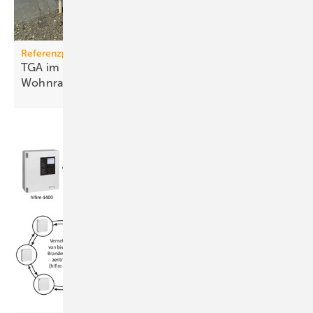
Referenzprojekt
TGA im Modulbau: Raum­kli­ma für be­zahl­ba­ren
Wohn­raum