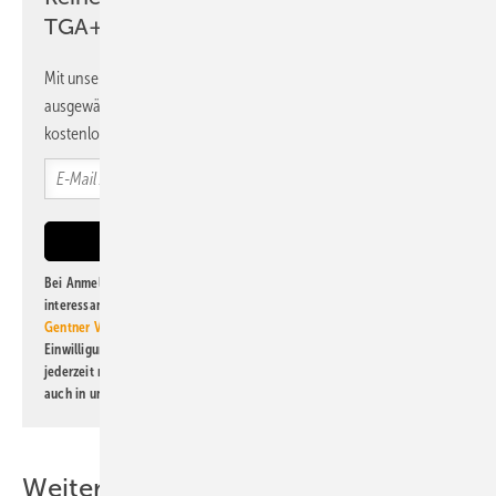
TGA+E Newsletter!
Mit unserem Newsletter erhalten Sie regelmäßig von uns
ausgewählte Informationen und Neuigkeiten, gebündelt und
kostenlos direkt ins Postfach.
Bei Anmeldung zu diesem Newsletter bin ich damit einverstanden, über
interessante Verlags- und Online-Angebote
der Marken der Alfons W.
Gentner Verlag GmbH & Co. KG
informiert zu werden. Diese
Einwilligung kann ich jederzeit widerrufen und eine Abmeldung ist
jederzeit möglich. Informationen zum Umgang mit Daten finden Sie
auch in unserer
Datenschutzerklärung
.
Weitere Inhalte