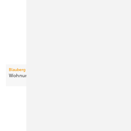
Blauberg Ventilatoren
3
Wohnungslüftung bis 410
m
/h