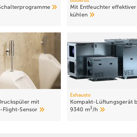
Buderus
Schalterprogramme
Mit Entfeuchter effektiver
kühlen
Exhausto
Druckspüler mit
Kompakt-Lüftungsgerät b
3
-Flight-Sensor
9340
m
/h