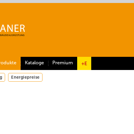
rodukte
Kataloge
Premium
+E
g
Energiepreise