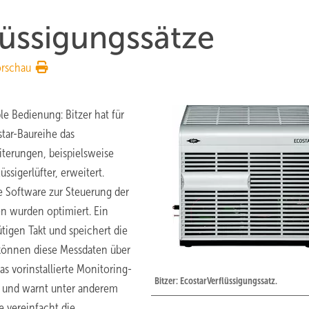
lüssigungssätze
orschau
e Bedienung: Bitzer hat für
star-Baureihe das
terungen, beispielsweise
ssigerlüfter, erweitert.
e Software zur Steuerung der
n wurden optimiert. Ein
tigen Takt und speichert die
können diese Messdaten über
 vorinstallierte Monitoring-
Bitzer: EcostarVerflüssigungssatz.
e und warnt unter anderem
e vereinfacht die