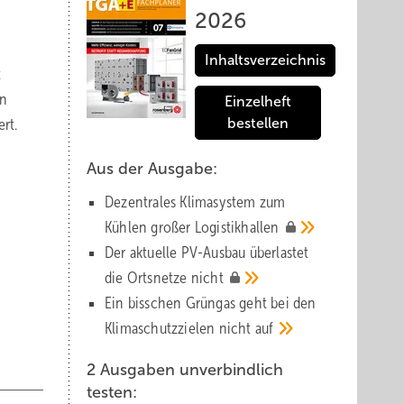
2026
Inhaltsverzeichnis
t
en
Einzelheft
rt.
bestellen
Aus der Ausgabe:
Dezentrales Klimasystem zum
Kühlen großer
Logistik­hallen
Der aktuelle PV-Ausbau über­lastet
die Orts­netze
nicht
Ein bisschen Grüngas geht bei den
Klima­schutz­zielen nicht
auf
2 Ausgaben unverbindlich
testen: