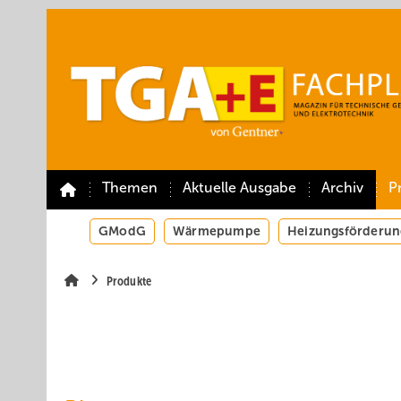
Springe
Springe
Springe
auf
auf
auf
Hauptinhalt
Hauptmenü
SiteSearch
Themen
Aktuelle Ausgabe
Archiv
P
GModG
Wärmepumpe
Heizungsförderun
Produkte