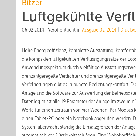
Bitzer
Luftgekühlte Verf
06.02.2014
|
Veröffentlicht in
Ausgabe 02-2014
|
Druckv
Hohe Energieeffizienz, komplette Ausstattung, komfortabl
die kompakten luftgekühlten Verflüssigungssätze der Eco
Anwendungsspektrum durch vielfältige Ausstattungserwei
drehzahlgeregelte Verdichter und drehzahlgeregelte Verflü
Verfeinerungen gibt es in puncto Bedienungskomfort: Di
Anlage und die Software zur Auswertung der Betriebsdate
Datenlog misst alle 19 Parameter der Anlage im zweiminü
Werte für einen Zeitraum von vier Wochen. Per Modbus 
einen Tablet-PC oder ein Notebook abgerufen werden. Das
System überwacht ständig die Einsatzgrenzen der Anlag
automatisch vor Flüssigkeitsschlägen. Eine Weboberfläch