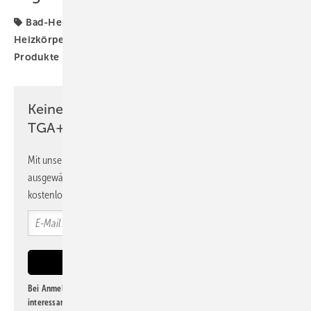
Bad-Heizkörper
Buderus
Elektro-Heizung
Heizkörper
Infrarotheizung
Infrarotpaneel
Produkte
Keine Zeit? Kein Problem mit dem
TGA+E Newsletter!
Mit unserem Newsletter erhalten Sie regelmäßig von uns
ausgewählte Informationen und Neuigkeiten, gebündelt und
kostenlos direkt ins Postfach.
Bei Anmeldung zu diesem Newsletter bin ich damit einverstanden, über
interessante Verlags- und Online-Angebote
der Marken der Alfons W.