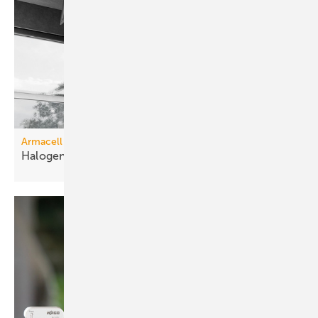
Armacell
Halogenfreie
Schalldämmung