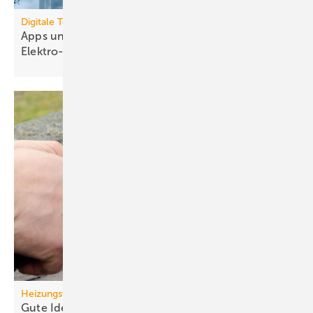
Digitale Tools
Apps und Soft­ware für die TGA- und
Elek­tro-Branche
Heizungswende
Gute Ideen für den
Wärmepumpenhochlauf