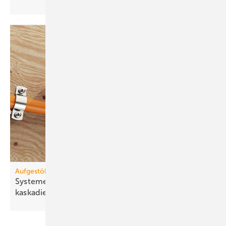
Aufgestöbert
Systeme für die TGA+E: kompakt, groß­vo­lumig,
kas­ka­dier­bar