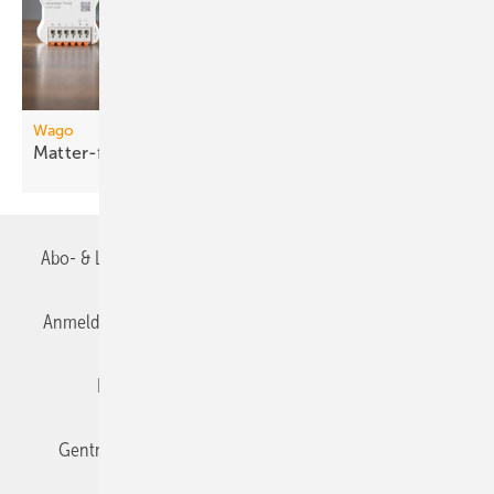
Wago
Matter-fähige
Smart-Home-Funkmodule
Abo- & Leserservice
AGB
Alle Inhalte chronologisch
Anmelden
Anmeldung & Registrierung
Datenschutz
Editor's choice
E-Paper
Fachbeiträge
Gentner Verlag
Impressum
Karriere bei Gentner