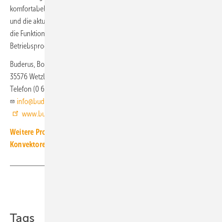
komfortabel bedienen. Der Touch-Bildschirm zeigt die gewünschte
und die aktuelle Raumtemperatur an. Einfrierschutz, Urlaubsfunktion,
die Funktion „geöffnetes Fenster“ und individualisierbare
Betriebsprogramme sorgen für eine effiziente Nutzung.
Buderus, Bosch Thermotechnik
35576 Wetzlar
Telefon (0 64 41) 41 80
info@buderus.de
www.buderus.de
Weitere Produkt-Meldungen zum Thema Heiz- und Kühlflächen,
Konvektoren
Teilen
Link kopieren
Tags