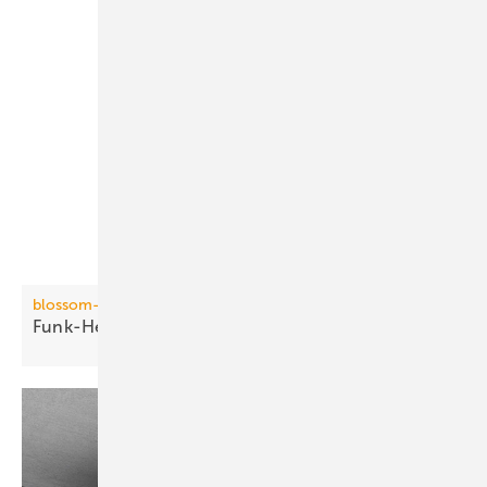
blossom-ic
Funk-Heizkörperthermostat