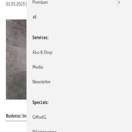
Premium
01.05.2023
|
Veröffentlicht in
Ausgabe 05-2023
|
Druckvorschau
+E
Services
Abo & Shop
Media
Newsletter
Specials
Buderus
Buderus: Infrarotheizung Logatrend IFR.
GModG
Wärmepumpe