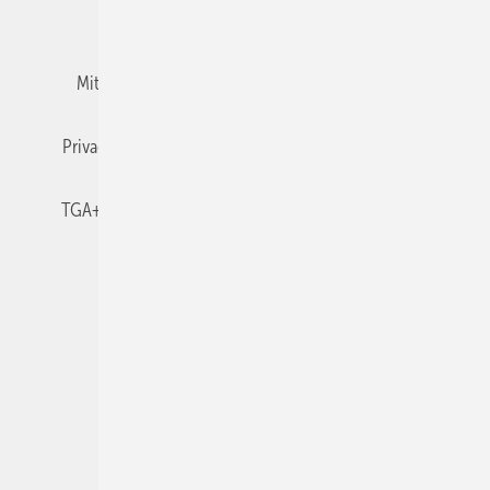
Team
Mediaservice
Mitgliedschaften und Engagement
Newsletter
Privacy Manager
RSS-Feed
TGA+E abonnieren
TGA+E-WissensCheck
Veranstaltungen / Webinare
© 2026 TGA+E Fachplaner