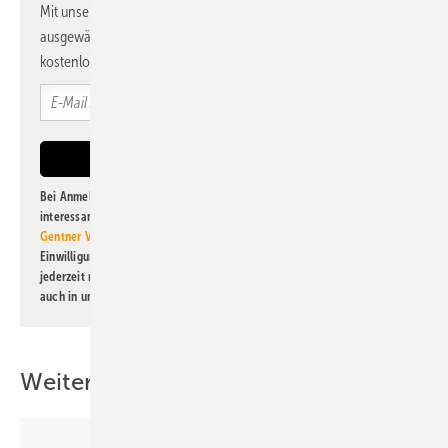
Mit unserem Newsletter erhalten Sie regelmäßig von uns
ausgewählte Informationen und Neuigkeiten, gebündelt und
kostenlos direkt ins Postfach.
Bei Anmeldung zu diesem Newsletter bin ich damit einverstanden, über
interessante Verlags- und Online-Angebote
der Marken der Alfons W.
Gentner Verlag GmbH & Co. KG
informiert zu werden. Diese
Einwilligung kann ich jederzeit widerrufen und eine Abmeldung ist
jederzeit möglich. Informationen zum Umgang mit Daten finden Sie
auch in unserer
Datenschutzerklärung
.
Weitere Inhalte