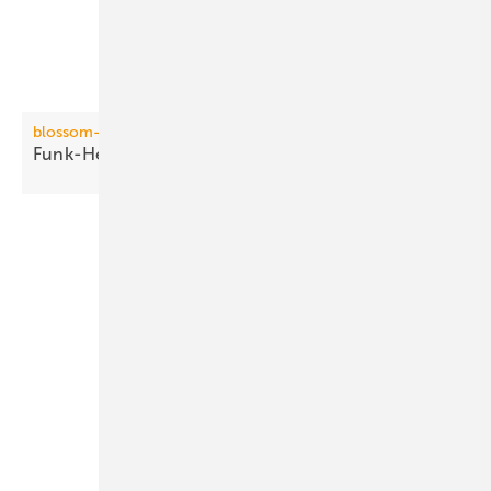
blossom-ic
Funk-Heizkörperthermostat