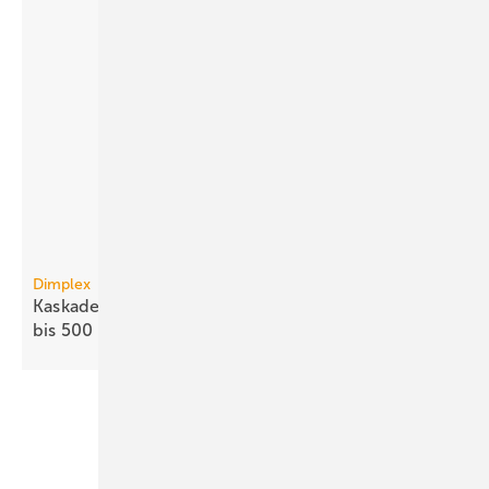
Dimplex
Kaskaden mit R290-Monoblock-Luft/Wasser-WP
bis 500
kW