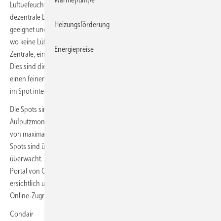
Luftbefeuchtung in Büros, Praxen und anderen Locations. Die
dezentrale Lösung ist für bis zu mehrere Hundert Quadratmeter Fläche
Heizungsförderung
geeignet und kann auch dort eingebaut oder nachgerüstet werden,
wo keine Lüftungsanlage existiert. HumiLife MN besteht aus einer
Energiepreise
Zentrale, einem Schlauch- und CAN-Bus-System sowie den „Spots“.
Dies sind die im Raum platzierten Sprüheinheiten, die bedarfsgerecht
einen feinen Nebel abgeben. Abgabemenge und -zeitpunkt steuert die
im Spot integrierte Elektronik.
Die Spots sind für Wand- und Deckeninstallation, für Unter- und
Aufputzmontage und in diversen Farben erhältlich. Mit einer Leistung
von maximal 6 l/h kann eine Zentrale bis zu 30 Spots bedienen. Alle
Spots sind über das Bussystem mit der Zentrale vernetzt und werden
überwacht. Zudem ist das System per LAN oder WLAN mit dem Online-
Portal von Condair verbunden. Alle Systemstörungen sind dort
ersichtlich und können, je nach Fehlerbild, gegebenenfalls über den
Online-Zugriff korrigiert werden.
Condair