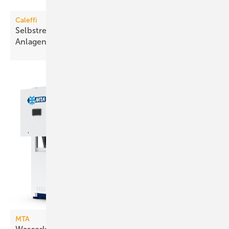
Caleffi
Selbstreinigender Schlamm­abscheider für große
Anlagen
MTA