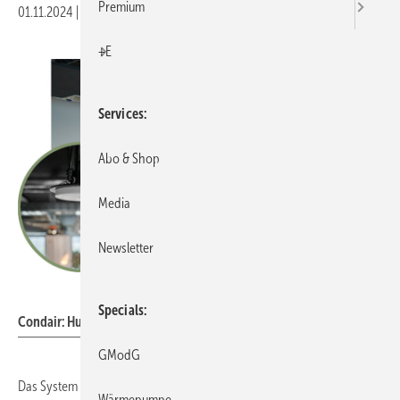
Premium
01.11.2024
|
Veröffentlicht in
Ausgabe 11-2024
|
Druckvorschau
+E
Services
Abo & Shop
Media
Newsletter
Condair
Specials
Condair: HumiLife-MN-Spot.
GModG
Das System
HumiLife MN
von Condair ermöglicht eine
Wärmepumpe