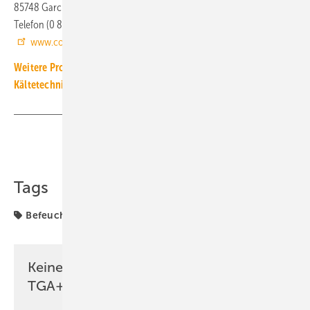
85748 Garching
Telefon (0 89) 2 07 00 80
www.condair.de
Weitere Produkt-Meldungen zum Thema Luft-, Klima- und
Kältetechnik
Teilen
Link kopieren
Tags
Befeuchter
Condair
Luftbefeuchtung
Produkte
Keine Zeit? Kein Problem mit dem
TGA+E Newsletter!