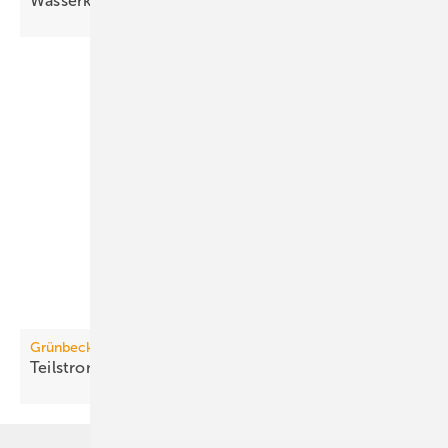
Wasserkühlsätze mit freier
Kühlung
Grünbeck
Teilstromfilter für Kälte- und
Kühlkreisläufe