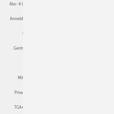
Abo- & Leserservice
AGB
Alle Inhalte chronologisch
Anmelden
Anmeldung & Registrierung
Datenschutz
Editor's choice
E-Paper
Fachbeiträge
Gentner Verlag
Impressum
Karriere bei Gentner
Team
Mediaservice
Mitgliedschaften und Engagement
Newsletter
Privacy Manager
RSS-Feed
TGA+E abonnieren
TGA+E-WissensCheck
Veranstaltungen / Webinare