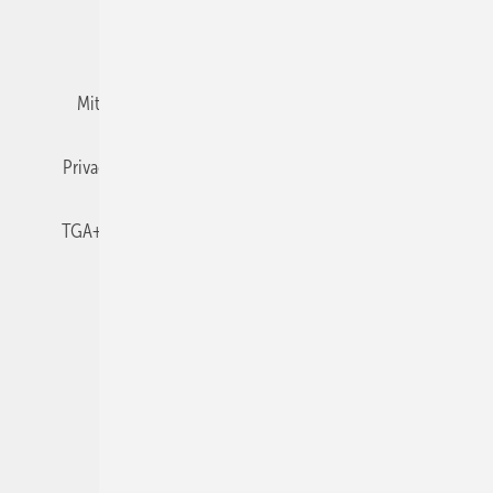
Team
Mediaservice
Mitgliedschaften und Engagement
Newsletter
Privacy Manager
RSS-Feed
TGA+E abonnieren
TGA+E-WissensCheck
Veranstaltungen / Webinare
© 2026 TGA+E Fachplaner