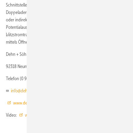
Schnittstellen 0A bis 2 und höher. Der Ableiter schützt eine
Doppelader und besitzt die Möglichkeit zur EMV-konformen direkten
oder indirekten Erdung von Leitungsschirmen. Die Erdung und der
Potentialausgleich erfolgt über den im Ableiter integrierten
blitzstromtragfähigen Hutschienenkontakt. Der Ableiterzustand kann
mittels Öffnerkontakt gemeldet werden.
Dehn + Söhne
92318 Neumarkt
Telefon (0 91 81) 90 60
info@dehn.de
www.dehn.de
Video:
www.bit.ly/tga1048