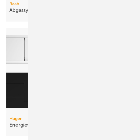
Raab
Abgassystem für bis zu 6,5 m freie
Auskragung
Hager
Energieverteilung im
Brüstungskanal