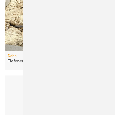
Dehn
Tiefenerder-Set für die
Nachrüstung