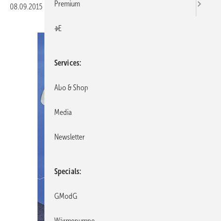
Premium
08.09.2015
|
Veröffentlicht in
Ausgabe 09-2015
|
Druckvorschau
+E
Services
Abo & Shop
Media
Newsletter
Specials
GModG
Wärmepumpe