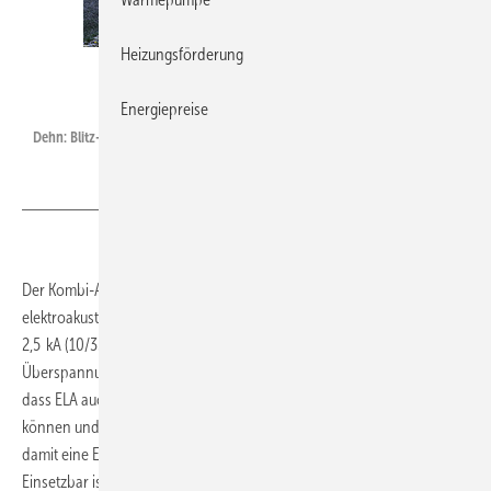
Heizungsförderung
Dehn
Energiepreise
Dehn: Blitz- und Überspannungsschutz für elektroakustische Anlagen.
Der Kombi-Ableiter Dehnvario 2 BY S 150 FM schützt
elektroakustische Anlagen (ELA) mit einem hohen Ableitvermögen bis
2,5 kA (10/350 µs) pro Ader vor Beeinflussung durch Blitzströme und
Überspannungen. Die Leistungsparameter des Ableiters stellen sicher,
dass ELA auch während eines Gewitters sicher betrieben werden
können und im Notfall die Sprachalarmierung von Personen und
damit eine Evakuierung von Gebäuden vorgenommen werden kann.
Einsetzbar ist er nach dem Blitzschutzzonen-Konzept an den