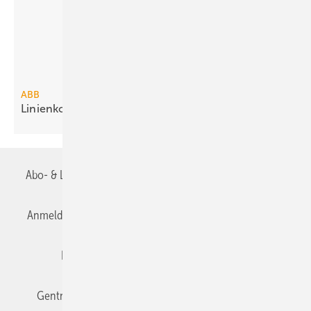
ABB
Linienkoppler segmentiert
KNX-Netz­werke
Abo- & Leserservice
AGB
Alle Inhalte chronologisch
Anmelden
Anmeldung & Registrierung
Datenschutz
Editor's choice
E-Paper
Fachbeiträge
Gentner Verlag
Impressum
Karriere bei Gentner