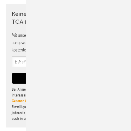
Keine Zeit? Kein Problem mit dem
TGA+E Newsletter!
Mit unserem Newsletter erhalten Sie regelmäßig von uns
ausgewählte Informationen und Neuigkeiten, gebündelt und
kostenlos direkt ins Postfach.
Bei Anmeldung zu diesem Newsletter bin ich damit einverstanden, über
interessante Verlags- und Online-Angebote
der Marken der Alfons W.
Gentner Verlag GmbH & Co. KG
informiert zu werden. Diese
Einwilligung kann ich jederzeit widerrufen und eine Abmeldung ist
jederzeit möglich. Informationen zum Umgang mit Daten finden Sie
auch in unserer
Datenschutzerklärung
.