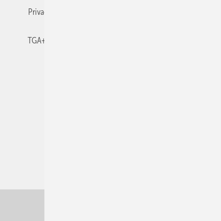
Privacy Manager
RSS-Feed
TGA+E abonnieren
TGA+E-WissensCheck
Veranstaltungen / Webinare
© 2026 TGA+E Fachplaner
Nach oben