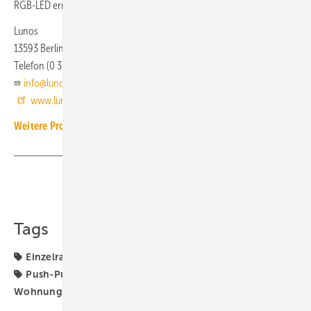
RGB-LED ermöglicht die Darstellung weiterer Systeminformationen.
Lunos
13593 Berlin
Telefon (0 30) 3 62 00 10
info@lunos.de
www.lunos.de
Weitere Produkt-Meldungen zum Thema Wohnungslüftung
Teilen
Link kopieren
Tags
Einzelraumlüfter
Lunos
Pendellüfter
Produkte
Push-Pull-Lüfter
Wohnraumlüftung
Wohnungslüftung
dezentrale Wohnungslüftung