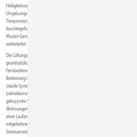
Helligkeitssensor passt die LED-Helligkeit dynamisch an die
Umgebungsbedingungen an. Auf integrierte Feuchte- und
Temperatursensorik wurde bewusst verzichtet. Stattdessen erfolgt der
feuchtegeführte Betrieb über die Sensorwerte eines gekoppelten
Master-Geräts, das Schaltbefehle an die verbundenen Slave-Geräte
weiterleitet.
Die Lüftungssysteme aus Master- und Slave-Geräten arbeiten
grundsätzlich autark und zuverlässig weiter – unabhängig von der
Fernbedienung. Neue Befehle werden ausschließlich bei aktiver
Bedienung übertragen. Dies sorgt für eine hohe Ausfallsicherheit und
stabile Systemperformance. Die Funkkommunikation erfolgt
bidirektional und verschlüsselt. Das gewährleistet, dass sich
gekoppelte Systeme oder Lüftungsanlagen in benachbarten
Wohnungen nicht gegenseitig beeinflussen. Der integrierte Akku mit
einer Laufzeit von bis zu vier Monaten wird über USB-C oder die
mitgelieferte Wandhalterung mit 5-V-Netzteil geladen. Zur
Statusanzeige hat die Fernbedienung 15 integrierte LEDs. Eine weitere