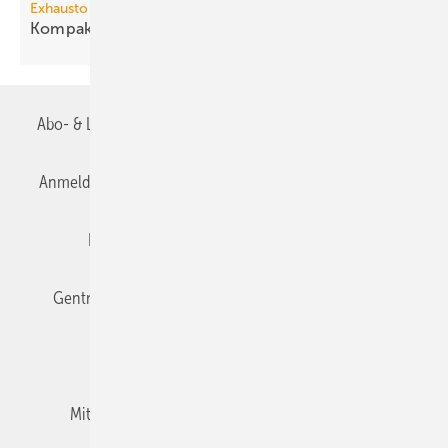
Exhausto
3
Kompakt-Lüftungsgerät bis 9340
m
/h
Abo- & Leserservice
AGB
Alle Inhalte chronologisch
Anmelden
Anmeldung & Registrierung
Datenschutz
Editor's choice
E-Paper
Fachbeiträge
Gentner Verlag
Impressum
Karriere bei Gentner
Team
Mediaservice
Mitgliedschaften und Engagement
Newsletter