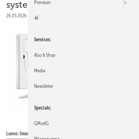
systeme
Premium
26.05.2026
|
Veröffentlicht in
Ausgabe 06-2026
|
Druckvorschau
+E
Services
Abo & Shop
Media
Newsletter
Specials
Lunos
GModG
Lunos: Smart Remote.
Wärmepumpe