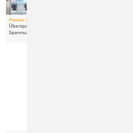
Phoenix Contact
Überspannungsschutz mit inte­grier­tem
Spannungs­abgriff