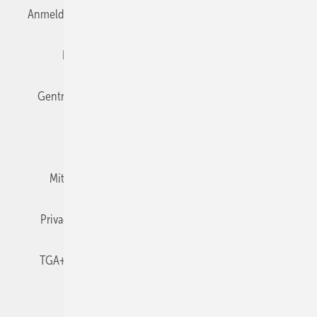
Anmelden
Anmeldung & Registrierung
Datenschutz
Editor's choice
E-Paper
Fachbeiträge
Gentner Verlag
Impressum
Karriere bei Gentner
Team
Mediaservice
Mitgliedschaften und Engagement
Newsletter
Privacy Manager
RSS-Feed
TGA+E abonnieren
TGA+E-WissensCheck
Veranstaltungen / Webinare
© 2026 TGA+E Fachplaner