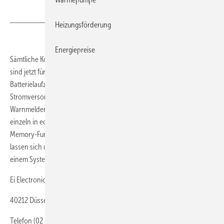
Heizungsförderung
Energiepreise
Sämtliche Kohlenstoffmonoxid(CO)-Warnmelder von Ei Electronics
sind jetzt für eine Nutzungsdauer von zehn Jahren ausgelegt. Die
Batterielaufzeit der Melder wurde ebenfalls erhöht, sodass die
Stromversorgung ebenfalls über zehn Jahre gesichert ist. Die CO-
Warnmelder verfügen über elektrochemische Sensoren und werden
einzeln in echtem Gas kalibriert. Weitere Merkmale sind Test- und
Memory-Funktionen sowie ein optionales LCD-Display. Die Geräte
lassen sich untereinander und mit Rauch- und Hitzewarnmeldern zu
einem System funkvernetzen.
Ei Electronics
40212 Düsseldorf
Telefon (02 11) 8 90 32 96