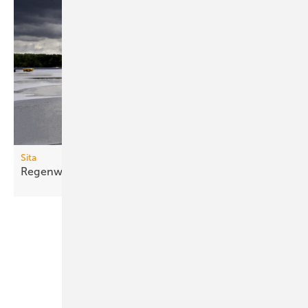
Sita
Regenwächter für
Flachdächer