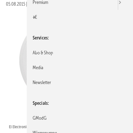
Premium
05.08.2015
|
Veröffentlicht in
Ausgabe 08-2015
|
Druckvorschau
+E
Services
Abo & Shop
Media
Newsletter
Specials
Ei Electronics
GModG
Ei Electronics: CO-Warnmelder EI208 mit Display.
Wärmepumpe