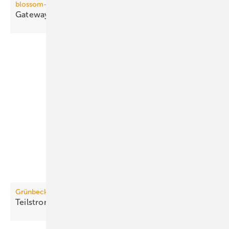
blossom-ic
Gateway mit direkter
Funkanbindung
Grünbeck
Teilstromfilter für Kälte- und
Kühlkreisläufe