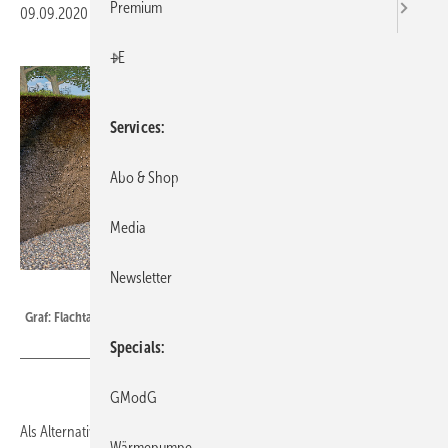
Premium
09.09.2020
|
Veröffentlicht in
Ausgabe 09-2020
|
Druckvorschau
+E
Services
Abo & Shop
Media
Newsletter
Bild: Otto Graf GmbH
Graf: Flachtank Platin XXL Versickerung Plus.
Specials
GModG
Als Alternative zu herkömmlichen Versickerungsrigolen bietet Graf mit
Wärmepumpe