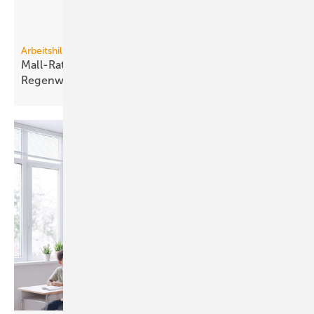
Arbeitshilfe
Mall-Ratgeber für den zeit­ge­mä­ßen Um­gang mit
Regen­wasser