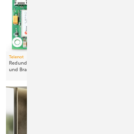
Telenot
Redundante Meldungsübertragung für Einbruch-
und
Brand­melde­systeme