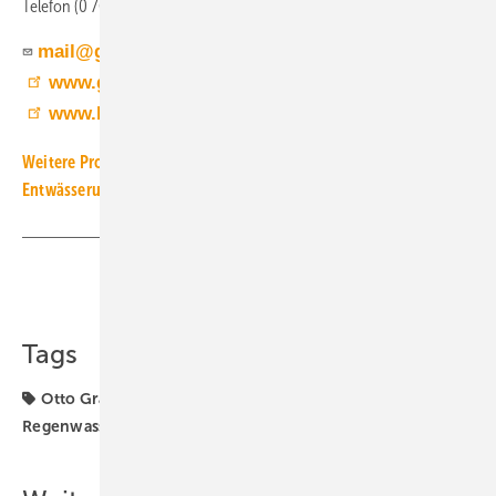
Telefon (0 76 41) 58 90
mail@graf.info
www.graf.info
www.bit.ly/tga1321
Weitere Produkt-Meldungen zum Thema Installations- und
Entwässerungstechnik
Teilen
Link kopieren
Tags
Otto Graf
Produkte
Regenwassernutzung
Regenwasserrückhaltung
Versickerung