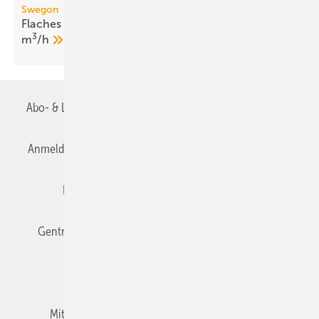
Swegon
Flaches dezentrales Lüftungsgerät bis 1050
3
m
/h
Abo- & Leserservice
AGB
Alle Inhalte chronologisch
Anmelden
Anmeldung & Registrierung
Datenschutz
Editor's choice
E-Paper
Fachbeiträge
Gentner Verlag
Impressum
Karriere bei Gentner
Team
Mediaservice
Mitgliedschaften und Engagement
Newsletter