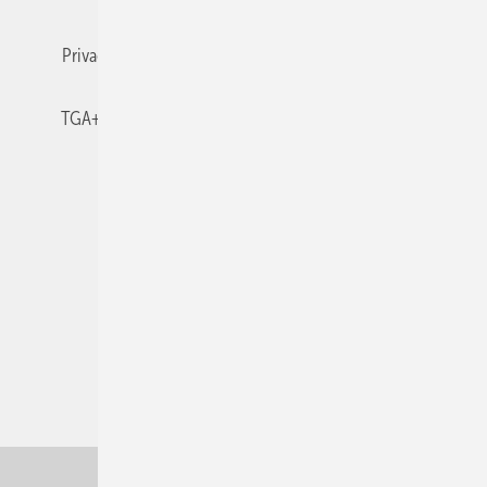
Privacy Manager
RSS-Feed
TGA+E abonnieren
TGA+E-WissensCheck
Veranstaltungen / Webinare
© 2026 TGA+E Fachplaner
Nach oben