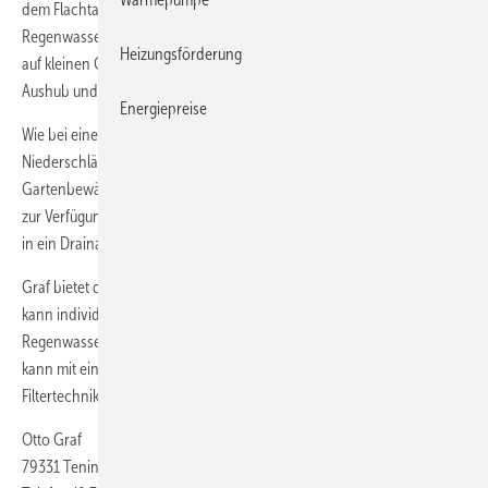
dem Flachtank „Platin XXL Versickerung Plus“ ein System an, das ­
Regenwassernutzung und -versickerung kombiniert. Es lässt sich auch
Heizungsförderung
auf kleinen Grundstücken einbauen und reduziert den Aufwand beim
Aushub und der Installation.
Energiepreise
Wie bei einer herkömmlichen Regenwassernutzungsanlage werden
Niederschläge im Tank gesammelt und stehen dann für die
Gartenbewässerung, die Toilettenspülung und die Waschmaschine
zur Verfügung. Nicht nutzbare Niederschläge werden zur Versickerung
in ein Drainagerohr auf der kiesbewehrten Einbausohle geleitet.
Graf bietet die Lösung ab 10 000 l Tankvolumen an. Das Volumen
kann individuell aufgeteilt werden, beispielsweise 6000 l für die
Regenwassernutzung und 4000 l für die Versickerung. Der Flachtank
kann mit einer Überfahrbarkeit bis 30 t eingebaut werden. Die
Filtertechnik ist in der Domöffnung integriert.
Otto Graf
79331 Teningen