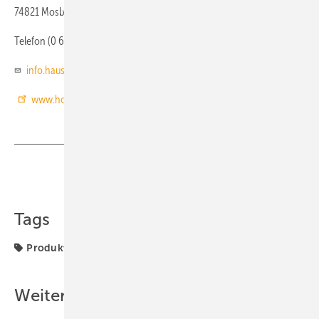
74821 Mosbach
Telefon (0 62 61) 81 12 06
info.haustechnik@honeywell.com
www.honeywell-haustechnik.de
Teilen
Link kopieren
Tags
Produkte
Volumenstrom
Weitere Inhalte