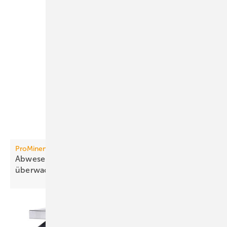
ProMinent
Abwesenheit von freiem Chlor sicher
über­wachen