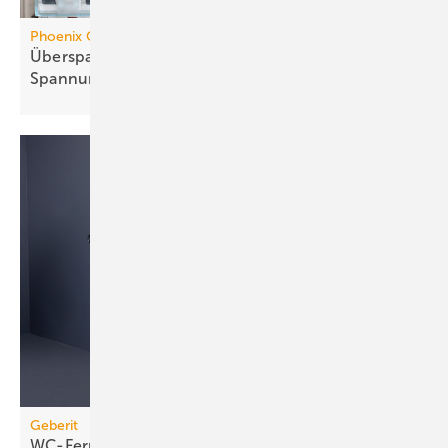
Phoenix Contact
Überspannungsschutz mit inte­grier­tem
Spannungs­abgriff
Geberit
WC-Fernbetätigung per
Bluetooth