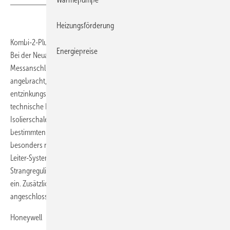
Heizungsförderung
Kombi-2-Plus ist ein statisches Strangregulierventil für den Rücklauf.
Energiepreise
Bei der Neuauflage des voreinstellbaren Ventils sind die
Messanschlüsse leichter zugänglich auf der Seite des Handrads
angebracht, zudem wird die Armatur jetzt aus
entzinkungsbeständigem Messing gefertigt. Die Baulänge und andere
technische Details wurden nicht verändert, jedoch wurden die
Isolierschalen für alle Produkte der Kombi-Familie vereinheitlicht. Bei
bestimmten Anlagen können Strangregulierventile nötig sein, die auf
besonders niedrige Durchflussmengen ausgelegt sind, z. B. bei 4-
Leiter-Systemen. Auf diesen Bedarf geht Honeywell mit den neuen
Strangregulierventilen Kombi-2 Low Flow mit einem k
-Wert ab 0,07
vs
ein. Zusätzlich kann ein Antrieb für eine Zonen-Regelung
angeschlossen werden.
Honeywell