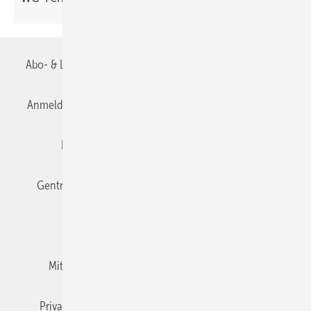
Abo- & Leserservice
AGB
Alle Inhalte chronologisch
Anmelden
Anmeldung & Registrierung
Datenschutz
Editor's choice
E-Paper
Fachbeiträge
Gentner Verlag
Impressum
Karriere bei Gentner
Team
Mediaservice
Mitgliedschaften und Engagement
Newsletter
Privacy Manager
RSS-Feed
TGA+E abonnieren