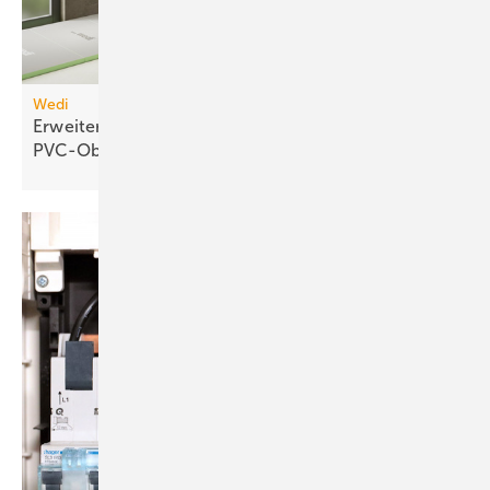
Wedi
Erweiterbares Duschelement für
PVC-Oberflächen