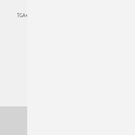
TGA+E-WissensCheck
Veranstaltungen / Webinare
© 2026 TGA+E Fachplaner
Nach oben