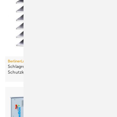
BerlinerLuft. Technik
Schlagregensichere Lamellenhaube in höchster
Schutzklasse