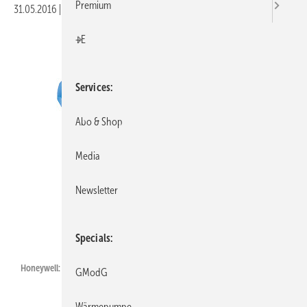
Premium
31.05.2016
|
Veröffentlicht in
Ausgabe 06-2016
|
Druckvorschau
+E
Services
Abo & Shop
Media
Newsletter
Honeywell
Specials
Honeywell: Kombi-2 Low Flow.
GModG
Wärmepumpe