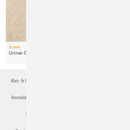
Schell
Urinal-Druckspüler mit
Time-of-Flight-Sensor
Abo- & Leserservice
AGB
Alle Inhalte chronologisch
Anmelden
Anmeldung & Registrierung
Datenschutz
Editor's choice
E-Paper
Fachbeiträge