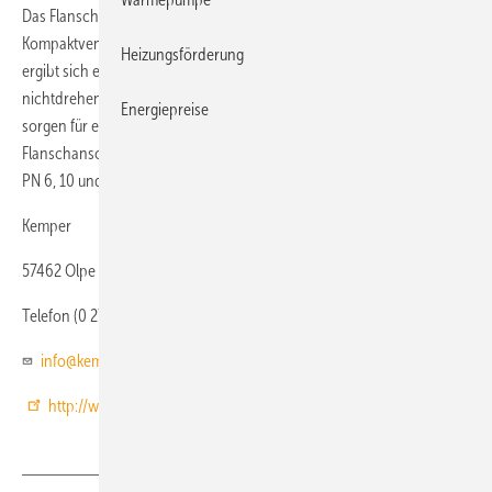
Das Flanschen-Absperrventil Eco-Kompakt von Kemper ist das erste
Kompaktventil seiner Art aus Rotguss. Aus der sehr kurzen Bauform
Heizungsförderung
ergibt sich eine deutliche Reduzierung der Einbaulänge. Die
nichtdrehende Spindel und das Gewinde außerhalb des Mediums
Energiepreise
sorgen für eine hohe Betriebs­sicherheit. Die Armatur ist mit einem
Flansch­anschluss nach DIN 2501 ausgestattet und für die Druckstufen
PN 6, 10 und 16 bar geeignet.
Kemper
57462 Olpe
Telefon (0 27 61) 89 10
info@kemper-olpe.de
http://www.kemper-olpe.de