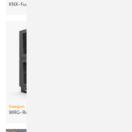
KNX-Funkkomponenten
Swegon
WRG-Rotor mit turbulenter
Kanalströmung