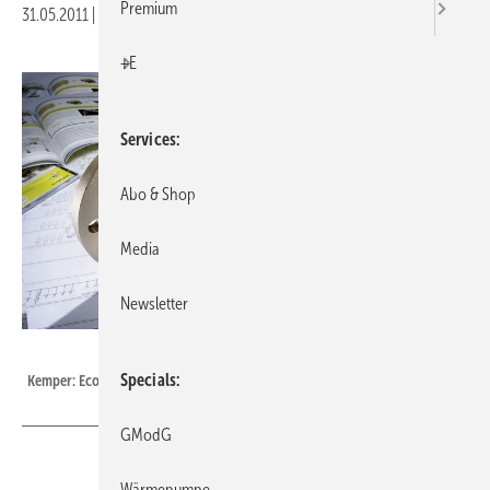
Premium
31.05.2011
|
Veröffentlicht in
Ausgabe 06-2011
|
Druckvorschau
+E
Services
Abo & Shop
Media
Newsletter
Kemper
Specials
Kemper: Eco-Kompakt Flanschen-Absperrventil Figur 122.
GModG
Wärmepumpe