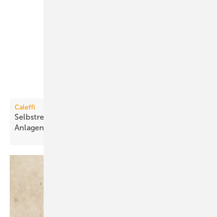
Caleffi
Selbstreinigender Schlamm­abscheider für große
Anlagen