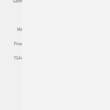
Gentner Verlag
Impressum
Karriere bei Gentner
Team
Mediaservice
Mitgliedschaften und Engagement
Newsletter
Privacy Manager
RSS-Feed
TGA+E abonnieren
TGA+E-WissensCheck
Veranstaltungen / Webinare
© 2026 TGA+E Fachplaner