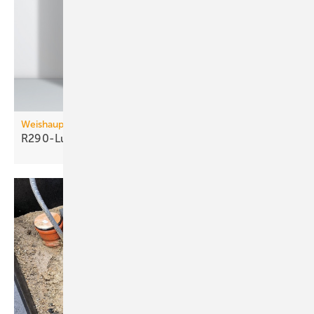
Weishaupt
R290-Luft/Wasser-Wärmepumpe bis 60
kW