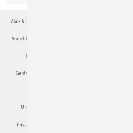
Abo- & Leserservice
AGB
Alle Inhalte chronologisch
Anmelden
Anmeldung & Registrierung
Datenschutz
Editor's choice
E-Paper
Fachbeiträge
Gentner Verlag
Impressum
Karriere bei Gentner
Team
Mediaservice
Mitgliedschaften und Engagement
Newsletter
Privacy Manager
RSS-Feed
TGA+E abonnieren