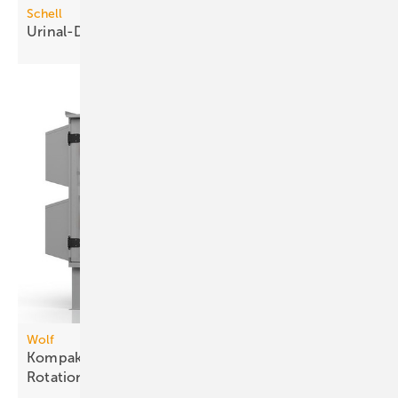
Schell
Urinal-Druckspüler mit
Time-of-Flight-Sensor
Wolf
Kompakt-Lüftungsgeräteserie mit drei
Rotations-Wärme­über­tragern