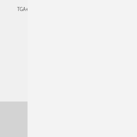
TGA+E-WissensCheck
Veranstaltungen / Webinare
© 2026 TGA+E Fachplaner
Nach oben