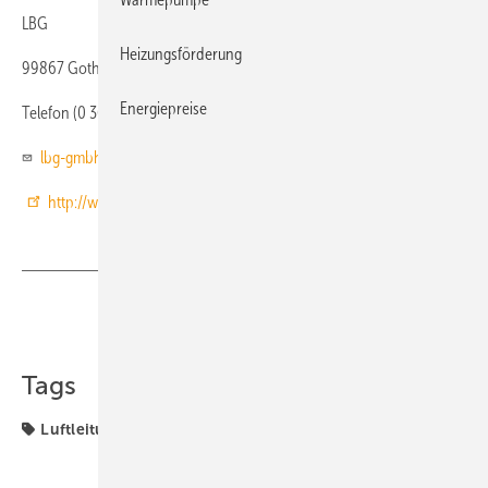
LBG
Heizungsförderung
99867 Gotha
Energiepreise
Telefon (0 36 21) 51 44 50
lbg-gmbh@lbg-gmbh.de
http://www.lbg-gmbh.de
Teilen
Link kopieren
Tags
Luftleitung
Produkte