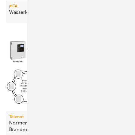
MTA
Wasserkühlsätze mit freier
Kühlung
Telenot
Normenkonformer Fernzugriff auf
Brandmeldesysteme