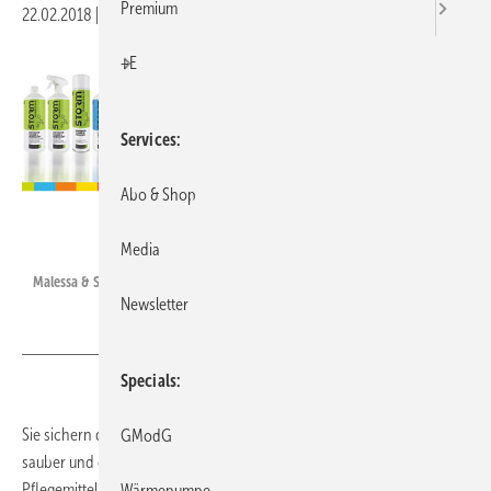
Premium
22.02.2018
|
Veröffentlicht in
Ausgabe 03-2018
|
Druckvorschau
+E
Services
Abo & Shop
Malessa & Schüller
Media
Malessa & Schüller: Reinigungs- und Pflegemittelprodukte Storm.
Newsletter
Specials
Sie sichern die Anlageneffizienz, schützen die Gesundheit, halten
GModG
sauber und dienen dem Service: Die Reinigungs- und
Pflegemittelprodukte Storm für die Kälte- und Klimatechnik. Die
Wärmepumpe