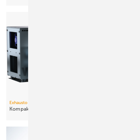
Exhausto
3
Kompakt-Lüftungsgerät bis 9340
m
/h