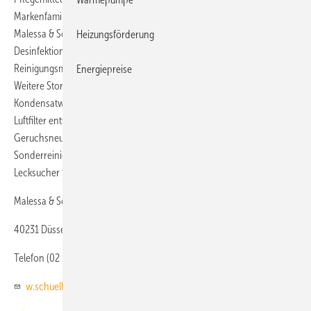
Markenfamilie Storm wird in Deutschland seit Dezember 2017 von
Malessa & Schüller angeboten. Zur Prävention, Reinigung,
Heizungsförderung
Desinfektion, als Fettlöser und für den Oberflächenschutz sind die
Reinigungsmittel als Konzentrat und gebrauchsfertig erhältlich.
Energiepreise
Weitere Storm-Produkte wurden speziell zur Reinigung von
Kondensatwannen, für Anlagengehäuse, für Lüftungskanäle sowie für
Luftfilter entwickelt. Für die Luftbehandlung kann eine Serie auch als
Geruchsneutralisierer verwendet werden. Darüber hinaus gibt es
Sonderreiniger für Abflüsse und Eiswürfelerzeuger sowie einen
Lecksucher für Kältekreisläufe.
Malessa & Schüller
40231 Düsseldorf
Telefon (02 11) 46 79 79
w.schueller@malessa-schueller.de