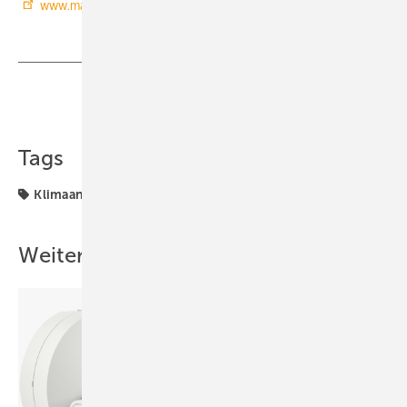
www.malessa-schueller.de
Teilen
Link kopieren
Tags
Klimaanlage
Produkte
Weitere Inhalte