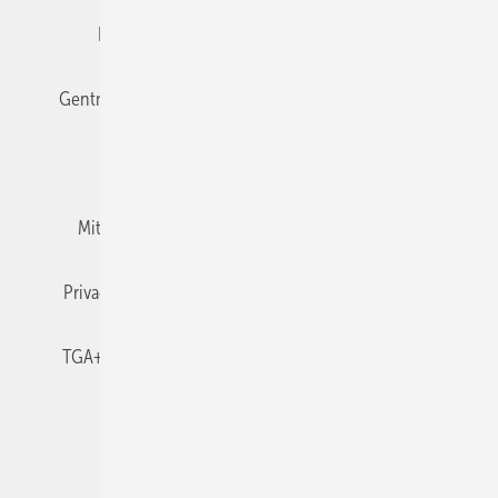
Editor's choice
E-Paper
Fachbeiträge
Gentner Verlag
Impressum
Karriere bei Gentner
Team
Mediaservice
Mitgliedschaften und Engagement
Newsletter
Privacy Manager
RSS-Feed
TGA+E abonnieren
TGA+E-WissensCheck
Veranstaltungen / Webinare
© 2026 TGA+E Fachplaner