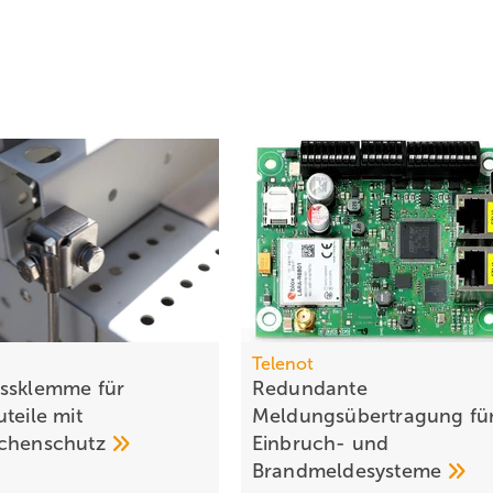
Telenot
ssklemme für
Redundante
teile mit
Meldungsübertragung fü
ächenschutz
Einbruch- und
Brand­melde­systeme