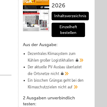
2026
Inhaltsverzeichnis
Einzelheft
bestellen
Aus der Ausgabe:
Dezentrales Klimasystem zum
Kühlen großer
Logistik­hallen
Der aktuelle PV-Ausbau über­lastet
die Orts­netze
nicht
Ein bisschen Grüngas geht bei den
Klima­schutz­zielen nicht
auf
2 Ausgaben unverbindlich
testen: