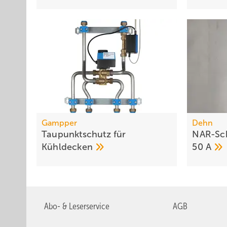
Gampper
Dehn
Taupunktschutz für
NAR-Sch
Kühldecken
50
A
Abo- & Leserservice
AGB