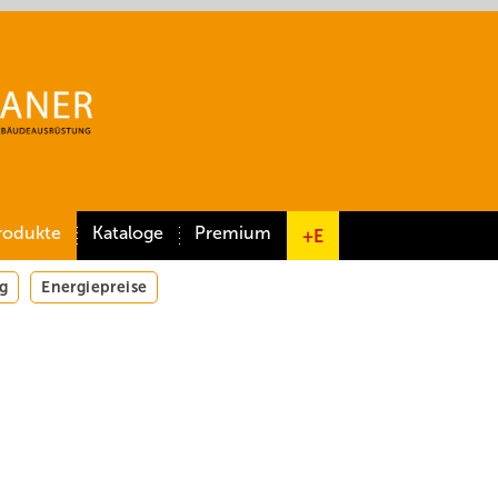
rodukte
Kataloge
Premium
+E
g
Energiepreise