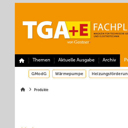
Springe
Springe
Springe
auf
auf
auf
Hauptinhalt
Hauptmenü
SiteSearch
Themen
Aktuelle Ausgabe
Archiv
P
GModG
Wärmepumpe
Heizungsförderun
Produkte