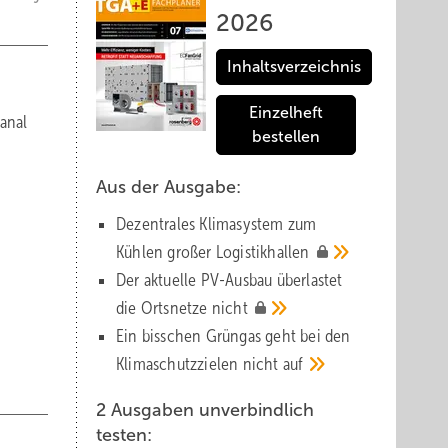
2026
Inhaltsverzeichnis
Einzelheft
anal
bestellen
Aus der Ausgabe:
Dezentrales Klimasystem zum
Kühlen großer
Logistik­hallen
Der aktuelle PV-Ausbau über­lastet
die Orts­netze
nicht
Ein bisschen Grüngas geht bei den
Klima­schutz­zielen nicht
auf
2 Ausgaben unverbindlich
testen: