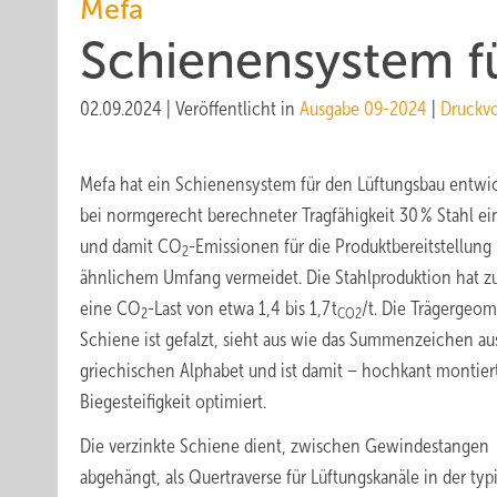
Mefa
Schienensystem f
02.09.2024
|
Veröffentlicht in
Ausgabe 09-2024
|
Druckv
Mefa hat ein Schienensystem für den Lüftungsbau entwic
bei normgerecht berechneter Tragfähigkeit 30 % Stahl ei
und damit CO
-Emissionen für die Produktbereitstellung 
2
ähnlichem Umfang vermeidet. Die Stahlproduktion hat zu
eine CO
-Last von etwa 1,4 bis 1,7 t
/t. Die Trägergeom
2
CO2
Schiene ist gefalzt, sieht aus wie das Summenzeichen a
griechischen Alphabet und ist damit – hochkant montiert
Biegesteifigkeit optimiert.
Die verzinkte Schiene dient, zwischen Gewindestangen
abgehängt, als Quertraverse für Lüftungskanäle in der ty