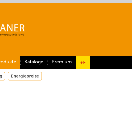
rodukte
Kataloge
Premium
+E
g
Energiepreise