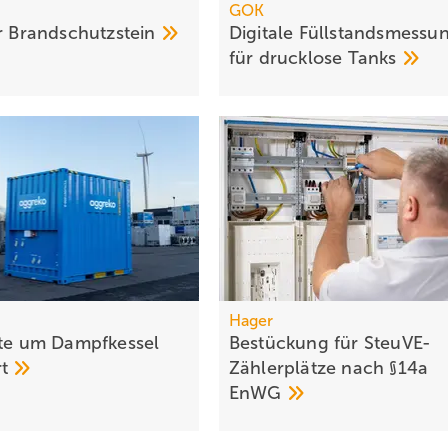
GOK
r
Brandschutzstein
Digitale Füllstandsmessu
für drucklose
Tanks
Hager
tte um Dampfkessel
Bestückung für SteuVE-
rt
Zählerplätze nach §14a
EnWG