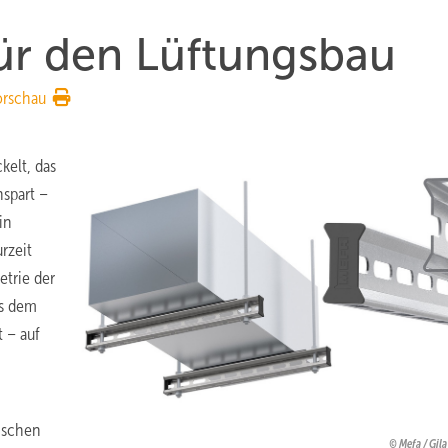
ür den Lüftungsbau
orschau
kelt, das
nspart –
in
rzeit
etrie der
us dem
 – auf
pischen
Mefa / Gil