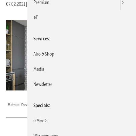
Premium
07.02.2021
|
Veröffentlicht in
Ausgabe 02-2021
|
Druckvorschau
+E
Services
Abo & Shop
Media
Newsletter
Meltem
Meltem: Design-Abdeckung für M-WRG / M-WRG II.
Specials
GModG
Wärmepumpe