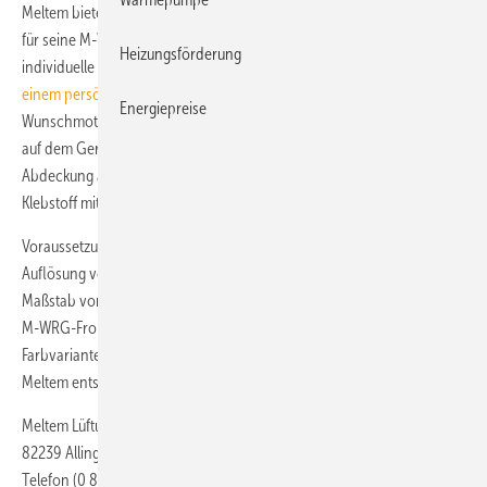
Meltem bietet verschiedene Designabdeckungen und Ventilvarianten
für seine M-WRG-II- und M-WRG-Geräte an. Eine besonders
Heizungsförderung
individuelle Gestaltung ermöglicht die
Designabdeckung mit
einem persönlichen Bild
. Hierbei wird ein frei wählbares
Energiepreise
Wunschmotiv auf eine Alu-Dibond Platte gedruckt. Diese kann einfach
auf dem Gerätedeckel oder – im Falle einer U²-Lösung – auf der
Abdeckung angebracht werden. Dazu wird die Designplatte mittels
Klebstoff mit dem Gerätedeckel bündig verbunden.
Voraussetzung für die Gestaltungslösung ist ein Bildmotiv in der
Auflösung von mindestens 72 bis 100 dpi im Hochformat bei einem
Maßstab von 1:1. Weitere Gestaltungsmöglichkeiten bestehen für die
M-WRG-Frontblende bzw. die Designventile durch verschiedene
Farbvarianten, z. B. Beige- und Grautöne. Farblich passend bietet
Meltem entsprechende Tellerventile für die Mehrraum-Lösung an.
Meltem Lüftungsgeräte
82239 Alling b. München
Telefon (0 81 41) 3 69 00