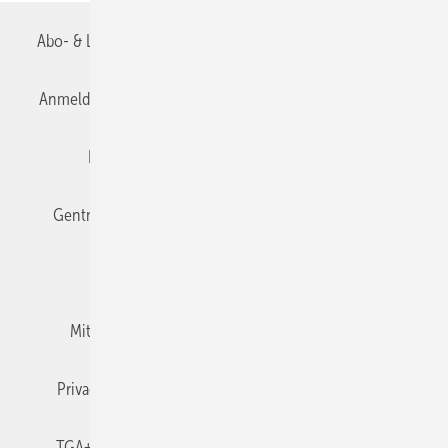
Abo- & Leserservice
AGB
Alle Inhalte chronologisch
Anmelden
Anmeldung & Registrierung
Datenschutz
Editor's choice
E-Paper
Fachbeiträge
Gentner Verlag
Impressum
Karriere bei Gentner
Team
Mediaservice
Mitgliedschaften und Engagement
Newsletter
Privacy Manager
RSS-Feed
TGA+E abonnieren
TGA+E-WissensCheck
Veranstaltungen / Webinare