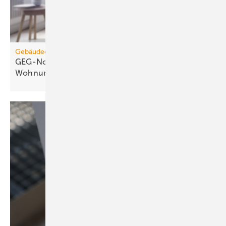
Gebäudeenergiegesetz
GEG-Novelle: Verbände for­dern Fo­kus auf
Woh­nungs­lüf­tung