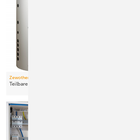
Zewotherm
Teilbarer Kombispeicher für
Wärmepumpen