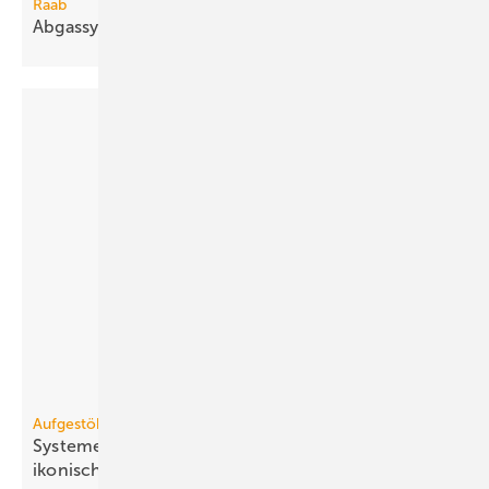
Raab
Abgassystem für bis zu 6,5 m freie
Auskragung
Aufgestöbert
Systeme für die TGA+E: ska­lier­bar, luft­rei­ni­gend,
iko­nisch