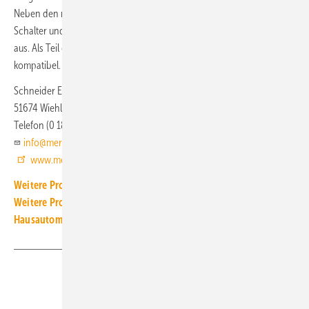
Neben den nachhaltigen Materialien zeichnen sich die M-Pure-
Schalter und Steckdosen durch ein stilvolles schwarz-mattes Design
aus. Als Teil der System-M-Baureihe sind sie mit Wiser und PlusLink
kompatibel.
Schneider Electric
51674 Wiehl
Telefon (0 18 05) 75 35 75
info@merten.de
www.merten.de
Weitere Produkt-Meldungen zum Thema Elektrotechnik
Weitere Produkt-Meldungen zum Thema Gebäude- und
Hausautomation
Teilen
Link kopieren