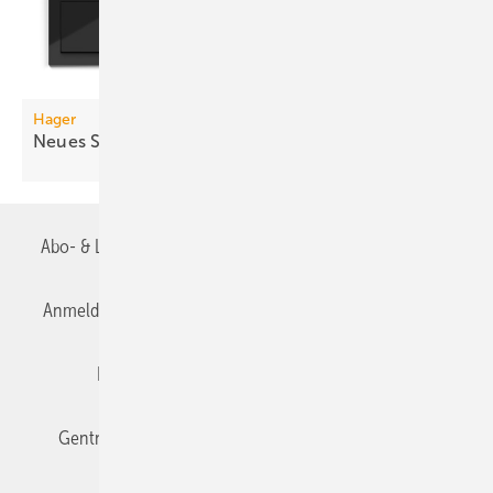
Hager
Neues Schaltersystem: Aus Berker wird
Hager
Abo- & Leserservice
AGB
Alle Inhalte chronologisch
Anmelden
Anmeldung & Registrierung
Datenschutz
Editor's choice
E-Paper
Fachbeiträge
Gentner Verlag
Impressum
Karriere bei Gentner