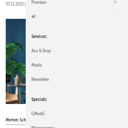
Premium
03.12.2022
|
Veröffentlicht in
Ausgabe 12-2022
|
Druckvorschau
+E
Services
Abo & Shop
Media
Newsletter
Specials
Merten
GModG
Merten: Schalter der Serie M-Pure Ocean Plastic.
Wärmepumpe