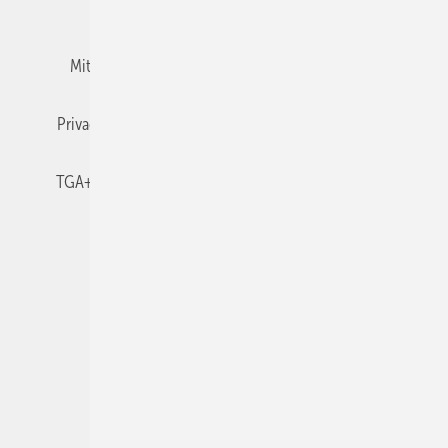
Team
Mediaservice
Mitgliedschaften und Engagement
Newsletter
Privacy Manager
RSS-Feed
TGA+E abonnieren
TGA+E-WissensCheck
Veranstaltungen / Webinare
© 2026 TGA+E Fachplaner