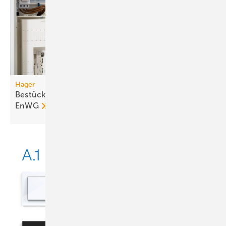
Hager
Bestückung für SteuVE-Zählerplätze nach §14a
EnWG