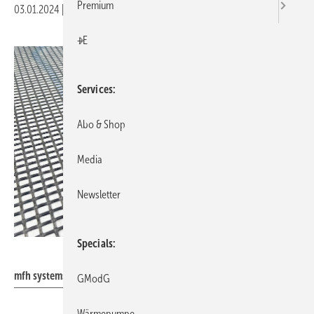
Premium
03.01.2024
|
Veröffentlicht in
Ausgabe 01-2024
|
Druckvorschau
+E
Services
Abo & Shop
Media
Newsletter
Specials
mfh systems
mfh systems: Armierungs- und Entkopplungsbahn Safetec.
GModG
Wärmepumpe