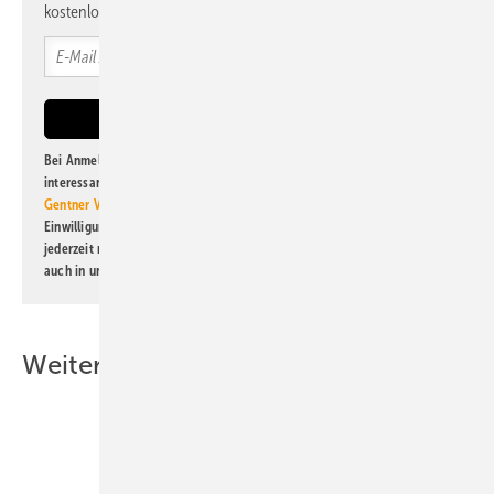
kostenlos direkt ins Postfach.
Bei Anmeldung zu diesem Newsletter bin ich damit einverstanden, über
interessante Verlags- und Online-Angebote
der Marken der Alfons W.
Gentner Verlag GmbH & Co. KG
informiert zu werden. Diese
Einwilligung kann ich jederzeit widerrufen und eine Abmeldung ist
jederzeit möglich. Informationen zum Umgang mit Daten finden Sie
auch in unserer
Datenschutzerklärung
.
Weitere Inhalte