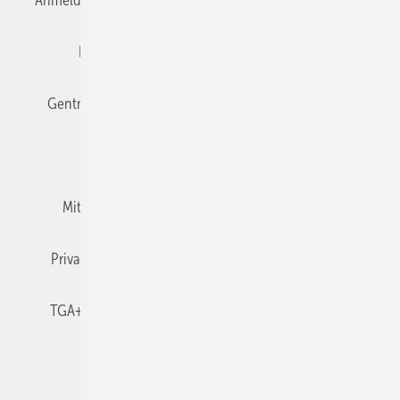
Editor's choice
E-Paper
Fachbeiträge
Gentner Verlag
Impressum
Karriere bei Gentner
Team
Mediaservice
Mitgliedschaften und Engagement
Newsletter
Privacy Manager
RSS-Feed
TGA+E abonnieren
TGA+E-WissensCheck
Veranstaltungen / Webinare
© 2026 TGA+E Fachplaner