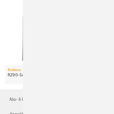
Buderus
R290-Sole/Wasser-Wärmepumpe
Abo- & Leserservice
AGB
Alle Inhalte chronologisch
Anmelden
Anmeldung & Registrierung
Datenschutz