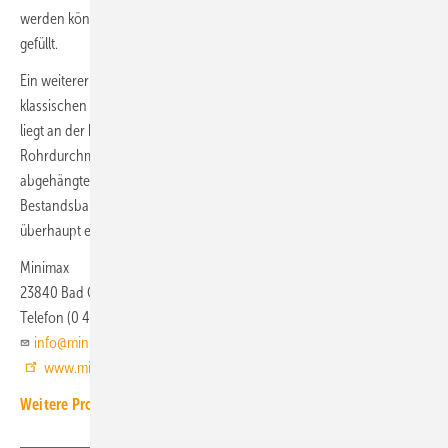
werden können. Diese sind im Bereitschaftszustand mit Druckluft
gefüllt.
Ein weiterer Vorteil der Minifog-EconAqua-Systeme gegenüber
klassischen Sprinkleranlagen ist eine erhebliche Platzersparnis. Das
liegt an der kompakten Wasserversorgung und den geringeren
Rohrdurchmessern in den Rohrtrassen – insbesondere in
abgehängten Decken. Das spart nicht nur bauseitige Kosten, in vielen
Bestandsbauten wird so die Nachrüstung einer Löschanlage
überhaupt erst möglich.
Minimax
23840 Bad Oldesloe
Telefon (0 45 31) 80 30
info@minimax.de
www.minimax.de
Weitere Produkt-Meldungen zum Thema Brandschutz