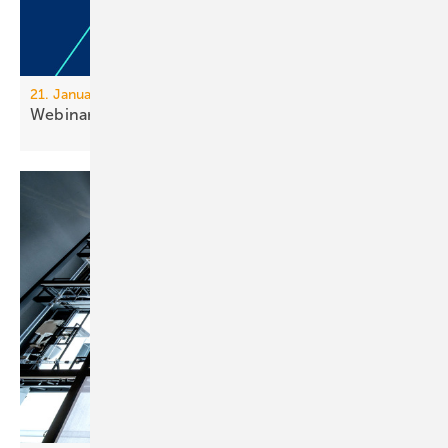
21. Januar, 10 Uhr, online
Webinar: Leh­ren aus
Brand­fäl­len