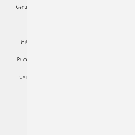
Gentner Verlag
Impressum
Karriere bei Gentner
Team
Mediaservice
Mitgliedschaften und Engagement
Newsletter
Privacy Manager
RSS-Feed
TGA+E abonnieren
TGA+E-WissensCheck
Veranstaltungen / Webinare
© 2026 TGA+E Fachplaner