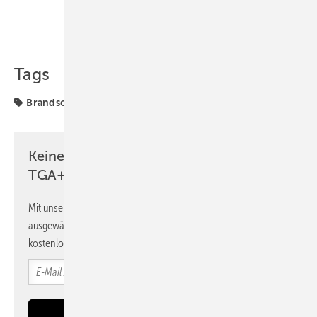
Teilen
Link kopieren
Tags
Brandschutz
Minimax
Produkte
Tiefgarage
Keine Zeit? Kein Problem mit dem
TGA+E Newsletter!
Mit unserem Newsletter erhalten Sie regelmäßig von uns
ausgewählte Informationen und Neuigkeiten, gebündelt und
kostenlos direkt ins Postfach.