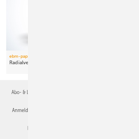
ebm-papst
Radialventilator in
Metallausführung
Abo- & Leserservice
AGB
Alle Inhalte chronologisch
Anmelden
Anmeldung & Registrierung
Datenschutz
Editor's choice
E-Paper
Fachbeiträge