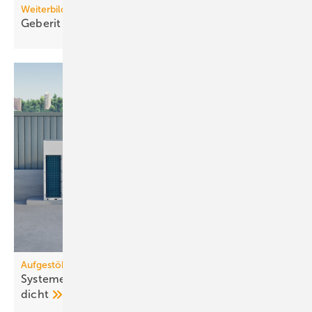
Weiterbildung
Geberit eröffnet neuen Campus für die
Branche
Aufgestöbert
Systeme für die TGA+E: war­tungs­frei, kas­ka­dier­bar,
dicht