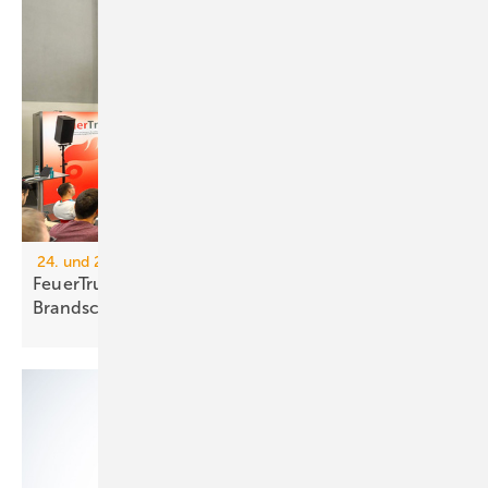
24. und 25. Juni 2026, Messe Nürnberg
FeuerTrutz 2026: Trends im vor­beu­gen­den
Brand­schutz