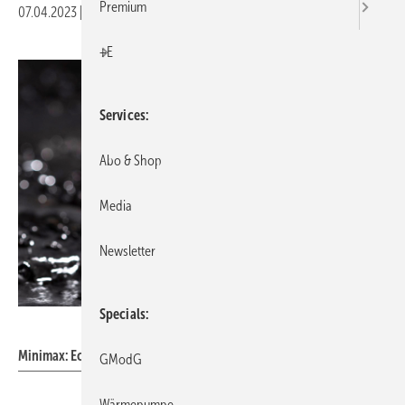
Premium
07.04.2023
|
Veröffentlicht in
Ausgabe 04-2023
|
Druckvorschau
+E
Services
Abo & Shop
Media
Newsletter
Specials
Minimax
Minimax: EconAqua-Wassernebelsprinkler U16.
GModG
Wärmepumpe