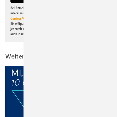
Bei Anmeldung zu diesem Newsletter bin ich damit einverstanden, über
interessante Verlags- und Online-Angebote
der Marken der Alfons W.
Gentner Verlag GmbH & Co. KG
informiert zu werden. Diese
Einwilligung kann ich jederzeit widerrufen und eine Abmeldung ist
jederzeit möglich. Informationen zum Umgang mit Daten finden Sie
auch in unserer
Datenschutzerklärung
.
Weitere Inhalte