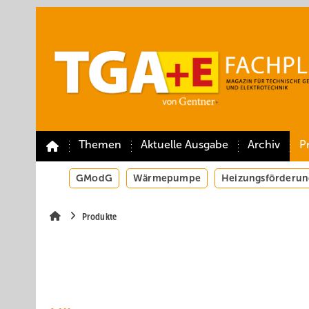
Springe
Springe
Springe
auf
auf
auf
Hauptinhalt
Hauptmenü
SiteSearch
Themen
Aktuelle Ausgabe
Archiv
P
GModG
Wärmepumpe
Heizungsförderun
Produkte