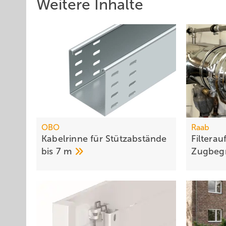
Weitere Inhalte
OBO
Raab
Kabelrinne für Stützabstände
Filterau
bis 7
m
Zugbeg