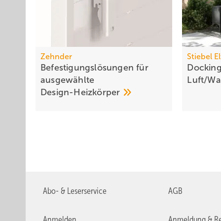
Zehnder
Stiebel E
Befestigungslösungen für
Docking
ausgewählte
Luft/W
Design-Heizkörper
Abo- & Leserservice
AGB
Anmelden
Anmeldung & Re