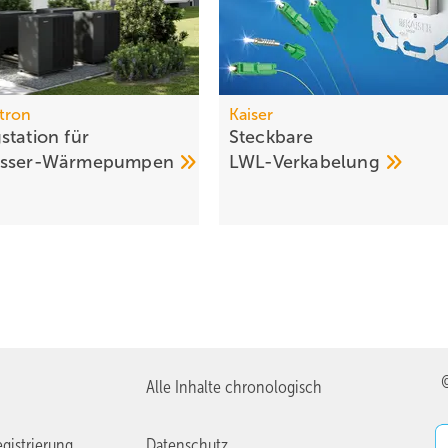
ltron
Kaiser
station für
Steckbare
asser-Wärme­pumpen
LWL-Verkabelung
Alle Inhalte chronologisch
gistrierung
Datenschutz