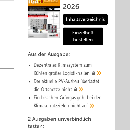
2026
Inhaltsverzeichnis
Einzelheft
bestellen
Aus der Ausgabe:
Dezentrales Klimasystem zum
Kühlen großer
Logistik­hallen
Der aktuelle PV-Ausbau über­lastet
die Orts­netze
nicht
Ein bisschen Grüngas geht bei den
Klima­schutz­zielen nicht
auf
2 Ausgaben unverbindlich
testen: