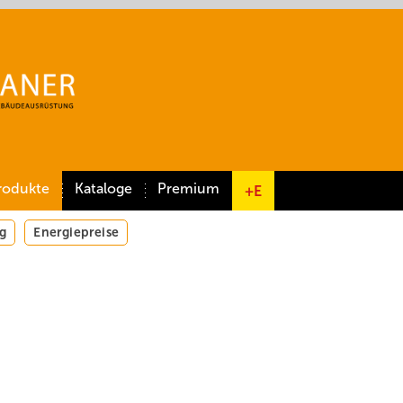
rodukte
Kataloge
Premium
+E
g
Energiepreise