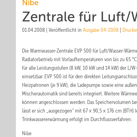
Nibe
Zentrale für Lu
01.04.2008
|
Veröffentlicht in
Ausgabe 04-2008
|
Druckv
Die Warmwasser-Zentrale EVP 500 für Luft/Wasser-Wärm
Radiatorbetrieb mit Vorlauftemperaturen von bis zu 65 °C
für alle Leistungsstufen (8 kW, 10 kW und 14 kW) der L/
einsetzbar. EVP 500 ist für den ­direkten Leitungsanschlus
Heizpatronen (je 9 kW), die Ladepumpe sowie eine auße
Mischerauto­matik sind bereits integriert. Weitere Wärme­
können angeschlossen ­werden. Das Speichervolumen bet
lässt er sich „ausgezogen“ mit 67 × 90,5 × 176 cm (BTH) l
Trinkwassererwärmung erfolgt im Durchfluss­verfahren.
Nibe