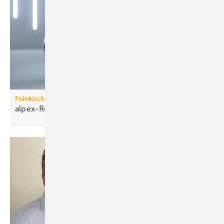
Fränkische
alpex-Rohrsystem neu
definiert