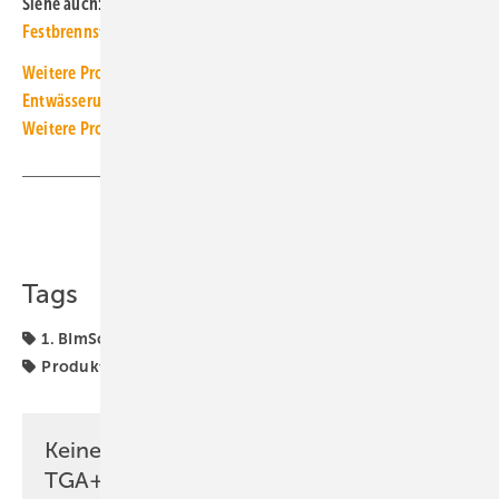
Siehe auch:
1. BImSchV: Höhere Schornsteine bei
Festbrennstoffen ab 2022
Weitere Produkt-Meldungen zum Thema Installations- und
Entwässerungstechnik
Weitere Produkt-Meldungen zum Thema Wärmeerzeugung
Teilen
Link kopieren
Tags
1. BImSchV
Installationstechnik
Pellet-Feuerung
Produkte
Raab
Schornsteinfeger
Keine Zeit? Kein Problem mit dem
TGA+E Newsletter!