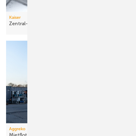
Kaiser
Zentral-Übergangskasten für
Betondecken
Aggreko
Mietflotte um Dampfkessel
erweitert