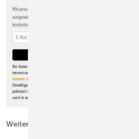
Mit unserem Newsletter erhalten Sie regelmäßig von uns
ausgewählte Informationen und Neuigkeiten, gebündelt und
kostenlos direkt ins Postfach.
Bei Anmeldung zu diesem Newsletter bin ich damit einverstanden, über
interessante Verlags- und Online-Angebote
der Marken der Alfons W.
Gentner Verlag GmbH & Co. KG
informiert zu werden. Diese
Einwilligung kann ich jederzeit widerrufen und eine Abmeldung ist
jederzeit möglich. Informationen zum Umgang mit Daten finden Sie
auch in unserer
Datenschutzerklärung
.
Weitere Inhalte