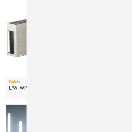
Daikin
L/W-WP: 70 °C Vorlauftemperatur bis −20
°C