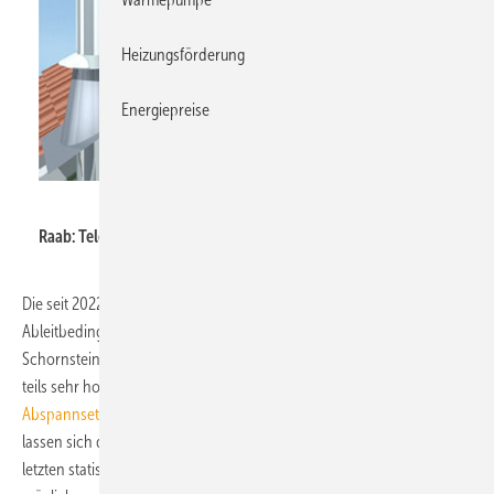
Heizungsförderung
Energiepreise
Raab
Raab: Teleskop-Abspannset.
Die seit 2022 über § 19 in der 1. BImSchV festgelegen
Ableitbedingungen erfordern mit steigendem Abstand des
Schornsteins vom First bei Feuerungsanlagen für feste Brennstoffe
teils sehr hohe Schornsteinkonstruktionen. Mit dem
Teleskop-
Abspannset
von Raab für doppelwandige Edelstahl-Abgasanlagen
lassen sich diese Anforderungen erfüllen: Bis zu 5,5 m oberhalb der
letzten statischen Wandbefestigung oder Sparrenhalterung sind