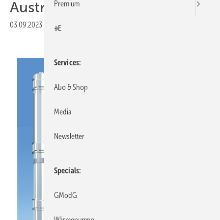
Austrittsöffnung
Premium
03.09.2023
|
Veröffentlicht in
Ausgabe 09-2023
|
Druckvorschau
+E
Services
Abo & Shop
Media
Newsletter
Specials
GModG
Wärmepumpe