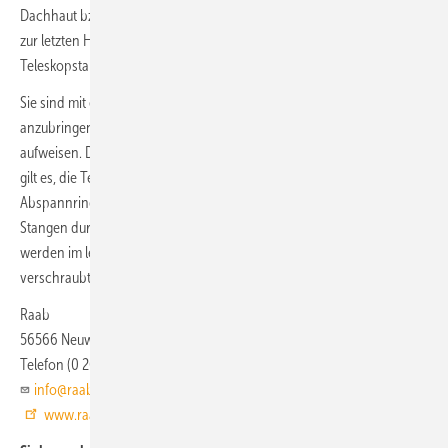
Dachhaut bzw. zu den Dachhaken zeigen. Dabei beträgt der Abstand
zur letzten Halterung maximal 4 m. Für die exakte Ausrichtung der
Teleskopstangen gelten zwei Werte:
Sie sind mit einem Winkel von mindestens 45° aus der Senkrechten
anzubringen und sie müssen einen Abstand von 90° zueinander
aufweisen. Demgemäß sind die Dachhaken zu positionieren. Danach
gilt es, die Teleskopstangen mit den Dachhaken und dem
Abspannring zu verschrauben und in der Länge zu justieren. Sind die
Stangen durch das Anziehen der Schraube im Stellring befestigt,
werden im letzten Schritt die beiden ineinanderlaufenden Stangen
verschraubt.
Raab
56566 Neuwied
Telefon (0 26 31) 91 30
info@raab-gruppe.de
www.raab-gruppe.de