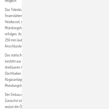
möglich.
Das Teleskop-Abspannset lässt sich für alle festbrennstoffbetriebenen
Feuerstätten einsetzen, beispielsweise Holz- oder Pelletöfen, Pellet-
Heizkessel, offene Kamine oder Holzvergaser-Anlagen. Die korrekte
Mündungshöhe kann nach der 1. BImSchV oder nach VDI 3781 Blatt 4
erfolgen. Acht Größen für einen Innendurchmesser von 100 bis
250 mm (außen: 160 bis 310 mm) stellt Raab zur Verfügung. Die
Anschlusskraft am Dachstuhl beträgt 0,94 bis 1,81 kN.
Das statisch geprüfte System wird als Komplettpaket geliefert: Es
besteht aus Abspannring, Stellring, teleskopierbaren Stangen und
drehbaren Augenschrauben. Als Montagezubehör sind passende
Dachhaken erhältlich. Die Kombination mit doppelwandigen
Abgasanlagen aus Edelstahl ist für die Windlastzone WLZ 2 bei einer
Mündungshöhe bis 30 m über Gelände ausgelegt.
Der Einbau des Teleskop-Abspannsets erfolgt in wenigen Schritten:
Zunächst ist der Abspannring am Außenmantel des Rohres zu fixieren,
wobei die Ösen, an denen die Stangen befestigt sind, Richtung