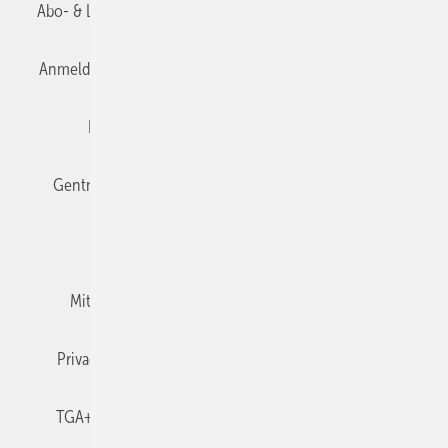
Abo- & Leserservice
AGB
Alle Inhalte chronologisch
Anmelden
Anmeldung & Registrierung
Datenschutz
Editor's choice
E-Paper
Fachbeiträge
Gentner Verlag
Impressum
Karriere bei Gentner
Team
Mediaservice
Mitgliedschaften und Engagement
Newsletter
Privacy Manager
RSS-Feed
TGA+E abonnieren
TGA+E-WissensCheck
Veranstaltungen / Webinare