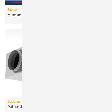
Esylux
Human Centric Lighting mit
DALI-2
Buderus
Mit Entfeuchter effektiver
kühlen