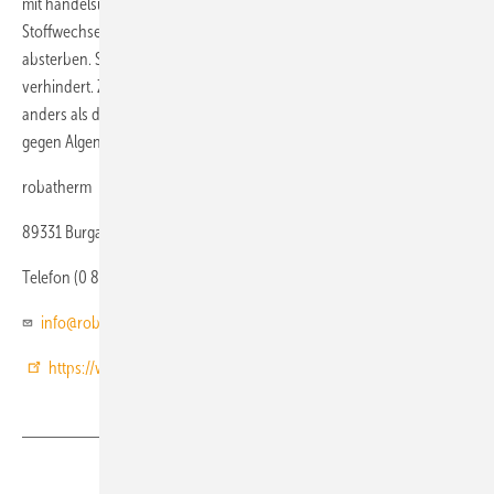
mit handelsüblichem Nano-Silber. Die Ionen greifen die
Stoffwechselsysteme der Zellen an, wodurch primitive Organismen
absterben. So werden ihre Ausbreitung und die Bildung eines Biofilms
verhindert. Zusätzlich wirkt die antimikrobielle Pulverbeschichtung –
anders als die meisten antibakteriellen Pulverbeschichtungen – auch
gegen Algen, Hefepilze und Schimmelpilze.
robatherm
89331 Burgau
Telefon (0 82 22) 99 90
info@robatherm.de
https://www.robatherm.com/en/
Teilen
Link kopieren