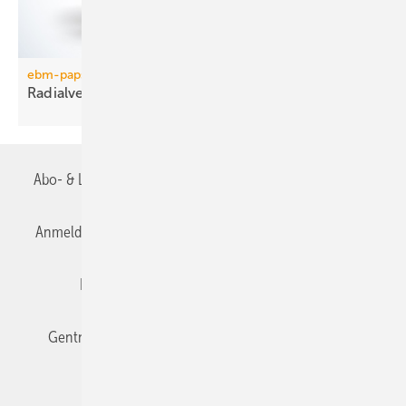
ebm-papst
Radialventilator in
Metallausführung
Abo- & Leserservice
AGB
Alle Inhalte chronologisch
Anmelden
Anmeldung & Registrierung
Datenschutz
Editor's choice
E-Paper
Fachbeiträge
Gentner Verlag
Impressum
Karriere bei Gentner
Team
Mediaservice