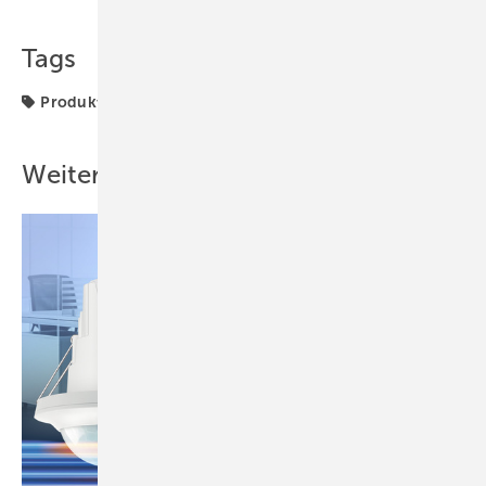
Tags
Produkte
RLT-Gerät
robatherm
Weitere Inhalte