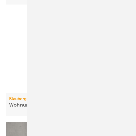
Blauberg Ventilatoren
3
Wohnungslüftung bis 410
m
/h