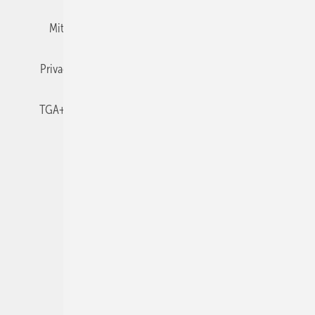
Mitgliedschaften und Engagement
Newsletter
Privacy Manager
RSS-Feed
TGA+E abonnieren
TGA+E-WissensCheck
Veranstaltungen / Webinare
© 2026 TGA+E Fachplaner