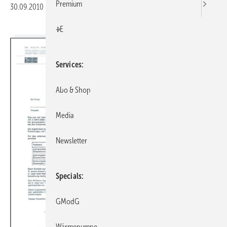
Premium
30.09.2010
|
Veröffentlicht in
Ausgabe 10-2010
|
Druckvorschau
+E
Services
Abo & Shop
Media
Newsletter
Specials
GModG
Wärmepumpe