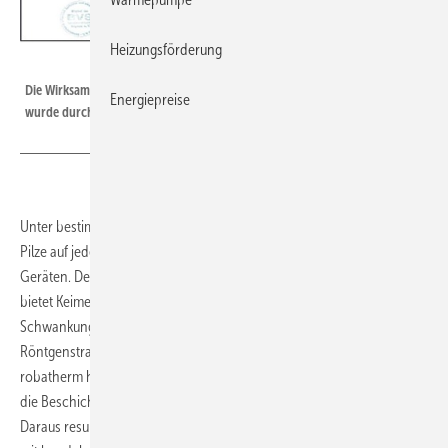
Heizungsförderung
robatherm
Die Wirksamkeit der ­antimikrobiellen Pulverbeschichtung von robatherm
Energiepreise
wurde durch ein unabhängiges Prüfinstitut bestätigt.
Unter bestimmten Voraussetzungen können Bakterien, Algen und
Pilze auf jeder Oberfläche auftreten und sich ausbreiten. Auch in RLT-
Geräten. Der Biofilm, den diese Mikroorganismen bilden können,
bietet Keimen Schutz vor extremen pH- und Temperatur-
Schwankungen, Bakteriziden und sogar vor UV- und
Röntgenstrahlung. Eine antimikrobielle Pulverbeschichtung von
robatherm hemmt langfristig mikrobielles Wachstum. Dazu bilden in
die Beschichtung eingearbeitete Additive kontinuierlich neue Ionen.
Daraus resultiert eine längere Wirksamkeit als bei einer Beschichtung