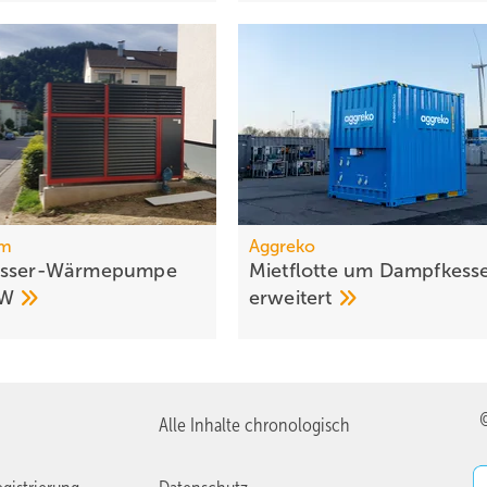
rm
Aggreko
asser-Wärmepumpe
Mietflotte um Dampfkesse
kW
erweitert
Alle Inhalte chronologisch