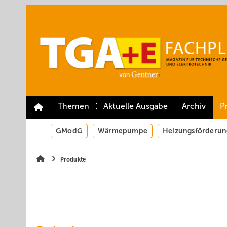
Springe
Springe
Springe
auf
auf
auf
Hauptinhalt
Hauptmenü
SiteSearch
Themen
Aktuelle Ausgabe
Archiv
P
GModG
Wärmepumpe
Heizungsförderun
Produkte