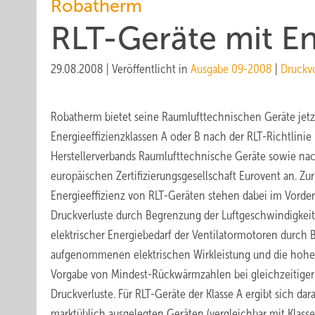
Robatherm
RLT-Geräte mit En
29.08.2008
|
Veröffentlicht in
Ausgabe 09-2008
|
Druckv
Robatherm bietet seine Raumlufttechnischen Geräte jetz
Energieeffizienzklassen A oder B nach der RLT-Richtlinie
Herstellerverbands Raumlufttechnische Geräte sowie nach
europäischen Zertifizierungsgesellschaft Eurovent an. Zu
Energieeffizienz von RLT-Geräten stehen dabei im Vorder
Druckverluste durch Begrenzung der Luftgeschwindigkeit
elektrischer Energiebedarf der Ventilatormotoren durch
aufgenommenen elektrischen Wirkleistung und die ho
Vorgabe von Mindest-Rückwärmzahlen bei gleichzeitiger 
Druckverluste. Für RLT-Geräte der Klasse A ergibt sich da
marktüblich ausgelegten Geräten (vergleichbar mit Klasse