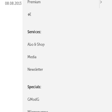
Premium
08.08.2013
|
Veröffentlicht in
Ausgabe 08-2013
|
Druckvorschau
+E
Services
Abo & Shop
Media
Newsletter
Specials
GModG
Wärmepumpe