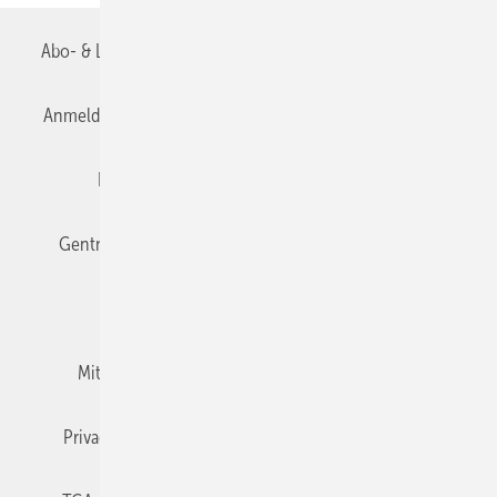
Abo- & Leserservice
AGB
Alle Inhalte chronologisch
Anmelden
Anmeldung & Registrierung
Datenschutz
Editor's choice
E-Paper
Fachbeiträge
Gentner Verlag
Impressum
Karriere bei Gentner
Team
Mediaservice
Mitgliedschaften und Engagement
Newsletter
Privacy Manager
RSS-Feed
TGA+E abonnieren