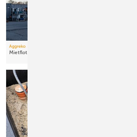
Aggreko
Mietflotte um Dampfkessel
erweitert