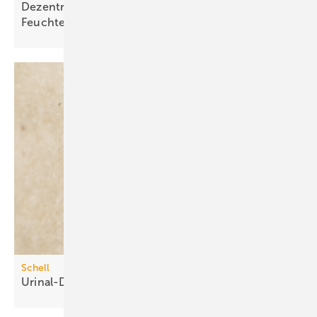
Dezentrales Lüftungsgerät mit
Feuchte­rück­gewinnung
Schell
Urinal-Druckspüler mit
Time-of-Flight-Sensor