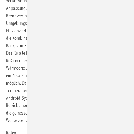
Verbrennungsregelung Lambda-Gx ermöglicht die automatische
Anpassung an verschiedene Gasarten und sorgt dafür, dass der Gas-
Brennwertheizkessel auch bei unterschiedlichen
Umgebungsbedingungen und Gasarten (auch Flüssiggas) mit hoher
Effizienz arbeitet. Über den integrierten Bivalenz-Wärmeübertrager ist
die Kombination mit einem Solaris-Solarsystem (Druck oder Drain-
Back) von Rotex oder mit einem externen Wärmeerzeuger möglich.
Das für alle Rotex-Wärmeerzeuger einheitliche Regelungskonzept
RoCon übernimmt neben den Sicherheits- und Regelfunktionen des
Wärmeerzeugers auch das Management des Wärmespeichers. Durch
ein Zusatzmodul ist eine Kommunikation mit RoCon via Smartphone
möglich. Damit lassen sich Ist-Temperaturen auslesen und Soll-
Temperaturen verändern. Über die App Rotex Control (iOS; für
Android-Systeme in Vorbereitung) können auch Zeitprogramme und
Betriebsmodi verändert werden. Als zusätzliche Information liefert sie
die gemessene Außentemperatur und das aktuelle Wetter mit
Wettervorhersage für die nächsten drei Tage.
Rotex