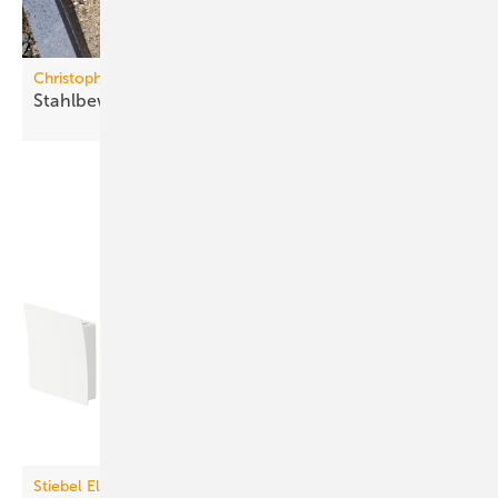
Christoph Betonwaren
Stahlbewehrter
Fundamentblock
Stiebel Eltron