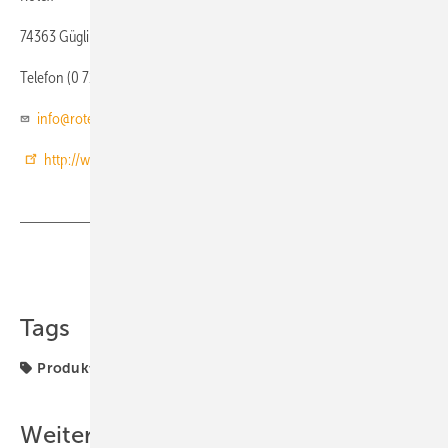
74363 Güglingen
Telefon (0 71 35) 10 30
info@rotex.de
http://www.rotex.de
Teilen
Link kopieren
Tags
Produkte
Rotex
Weitere Inhalte