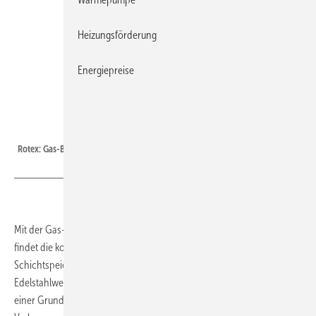
Heizungsförderung
Energiepreise
Rotex
Rotex: Gas-Brennwert-/Solarkombination GCU compact.
Mit der Gas-Brennwert-/Solarkombination GCU compact von Rotex
findet die komplette Heizung inklusive 300- oder 500-l-Solar-
Schichtspeicher und die Trinkwassererwärmung über
Edelstahlwellrohr-Wärmeübertrager nach dem Durchlaufprinzip auf
2
2
einer Grundfläche von 0,36 m
bzw. 0,62 m
Platz. Die