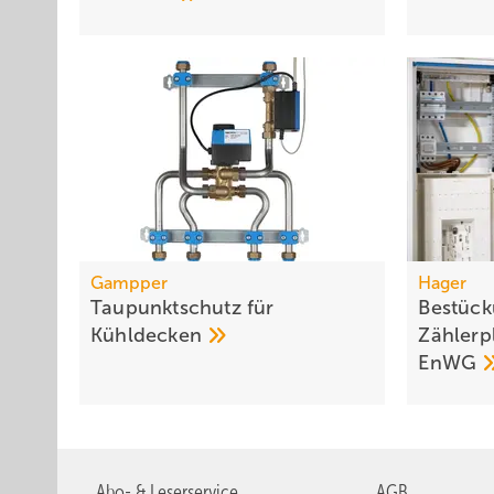
Gampper
Hager
Taupunktschutz für
Bestück
Kühldecken
Zählerp
EnWG
Abo- & Leserservice
AGB