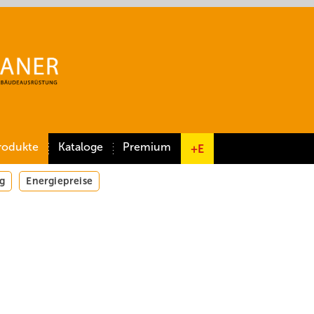
rodukte
Kataloge
Premium
+E
g
Energiepreise