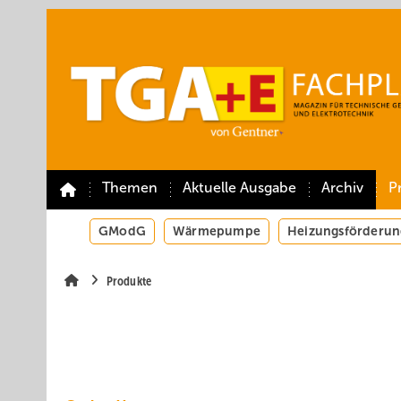
Springe
Springe
Springe
auf
auf
auf
Hauptinhalt
Hauptmenü
SiteSearch
Themen
Aktuelle Ausgabe
Archiv
P
GModG
Wärmepumpe
Heizungsförderun
Produkte