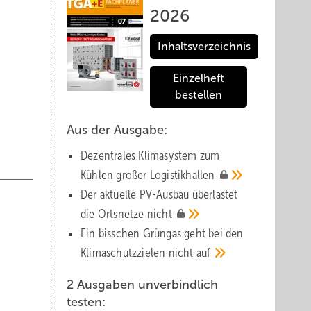
2026
Inhaltsverzeichnis
Einzelheft
bestellen
Aus der Ausgabe:
Dezentrales Klimasystem zum
Kühlen großer
Logistik­hallen
Der aktuelle PV-Ausbau über­lastet
die Orts­netze
nicht
Ein bisschen Grüngas geht bei den
Klima­schutz­zielen nicht
auf
2 Ausgaben unverbindlich
testen: