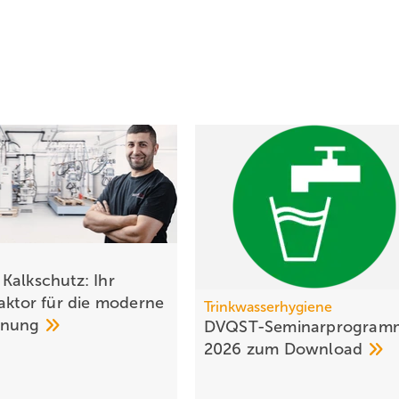
Kalkschutz: Ihr
faktor für die moderne
Trinkwasserhygiene
anung
DVQST-Seminar­pro­gram
2026 zum
Down­load