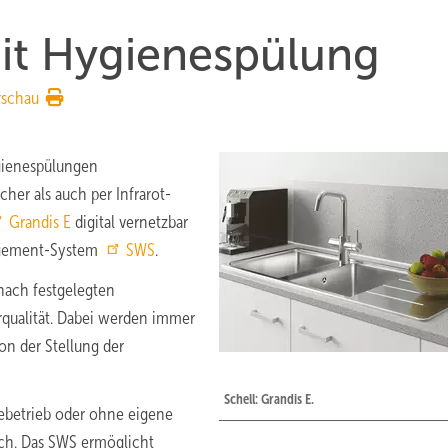
it Hygienespülung
rschau
ygienespülungen
her als auch per Infrarot-
Grandis E
digital vernetzbar
agement-System
SWS
.
 nach festgelegten
erqualität. Dabei werden immer
on der Stellung der
Schell: Grandis E.
iebetrieb oder ohne eigene
ich. Das SWS ermöglicht